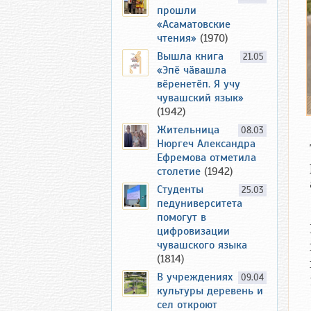
прошли
«Асаматовские
чтения»
(1970)
Вышла книга
21.05
«Эпӗ чӑвашла
вӗренетӗп. Я учу
чувашский язык»
(1942)
Жительница
08.03
Нюргеч Александра
Ефремова отметила
столетие
(1942)
Студенты
25.03
педуниверситета
помогут в
цифровизации
чувашского языка
(1814)
В учреждениях
09.04
культуры деревень и
сел откроют