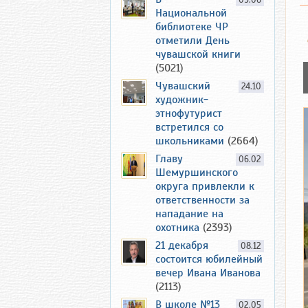
09.06
Национальной
библиотеке ЧР
отметили День
чувашской книги
(5021)
Чувашский
24.10
художник-
этнофутурист
встретился со
школьниками
(2664)
Главу
06.02
Шемуршинского
округа привлекли к
ответственности за
нападание на
охотника
(2393)
21 декабря
08.12
состоится юбилейный
вечер Ивана Иванова
(2113)
В школе №13
02.05