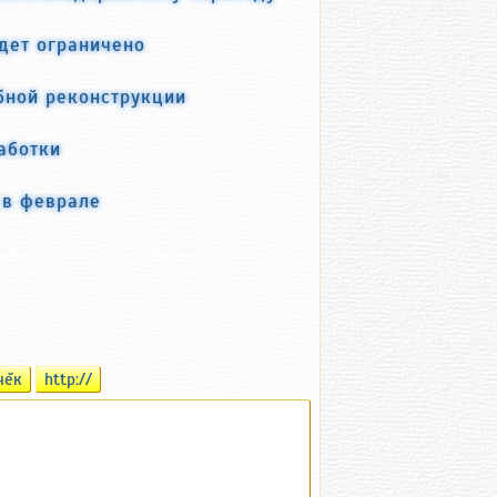
дет ограничено
бной реконструкции
аботки
 в феврале
чĕк
http://