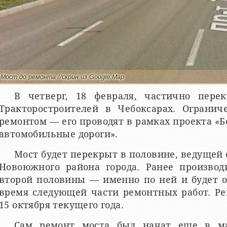
Мост до ремонта //скрин из Google.Map
В четверг, 18 февраля, частично пере
Тракторостроителей в Чебоксарах. Огранич
ремонтом — его проводят в рамках проекта «
автомобильные дороги».
Мост будет перекрыт в половине, ведущей 
Новоюжного района города. Ранее производ
второй половины — именно по ней и будет 
время следующей части ремонтных работ. Р
15 октября текущего года.
Сам ремонт моста был начат еще в ма