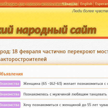
Чӑвашла
English
Espera
необходим для полного использования сайта
Люди более чувств
род: 18 февраля частично перекроют мост
ракторостроителей
Объявления
Знакомства
Женщина (65 -162-63) желает познакомиться с одино
Знакомства
Познакомлюсь с мужчиной любящим танцевать и 
Знакомства
Хочу познакомиться с женщиной до 55 лет чувашской