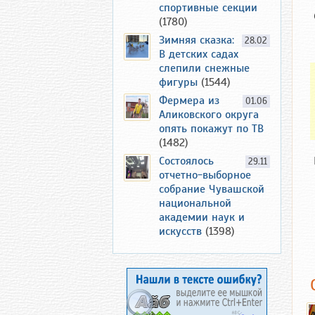
спортивные секции
(1780)
Зимняя сказка:
28.02
В детских садах
слепили снежные
фигуры
(1544)
Фермера из
01.06
Аликовского округа
опять покажут по ТВ
(1482)
Состоялось
29.11
отчетно-выборное
собрание Чувашской
национальной
академии наук и
искусств
(1398)