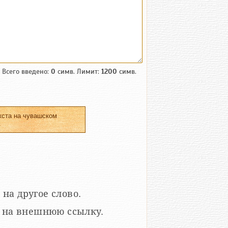
Всего введено:
0
симв. Лимит:
1200
симв.
кста на чувашском
.
 на другое слово.
кой на внешнюю ссылку.