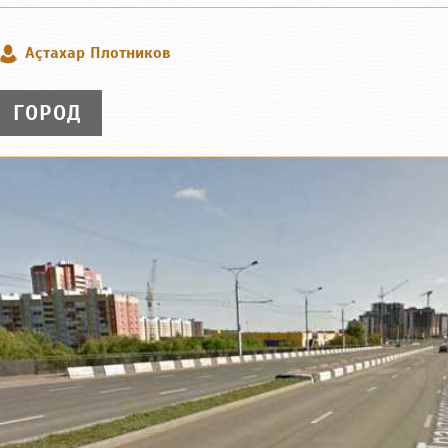
Аçтахар Плотников
ГОРОД