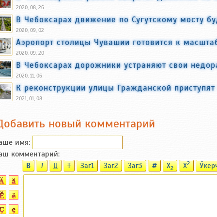
2020, 08, 26
В Чебоксарах движение по Сугутскому мосту бу
2020, 09, 02
Аэропорт столицы Чувашии готовится к масшта
2020, 09, 20
В Чебоксарах дорожники устраняют свои недор
2020, 11, 06
К реконструкции улицы Гражданской приступят
2021, 01, 08
Добавить новый комментарий
аше имя:
аш комментарий:
2
B
T
U
T
Заг1
Заг2
Заг3
#
X
X
Ӳкер
2