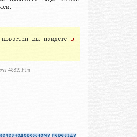
лей.
 новостей вы найдете
в
ews_48319.html
 железнодорожному переезду