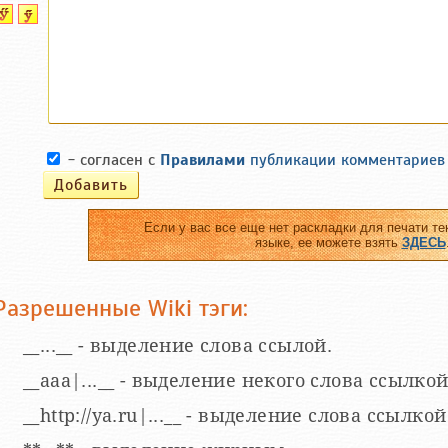
- согласен с
Правилами
публикации комментариев
Если у вас все еще нет раскладки для печати те
языке, ее можете взять
ЗДЕСЬ
Разрешенные Wiki тэги:
__...__ - выделение слова ссылой.
__aaa|...__ - выделение некого слова ссылкой
__http://ya.ru|...__ - выделение слова ссыл