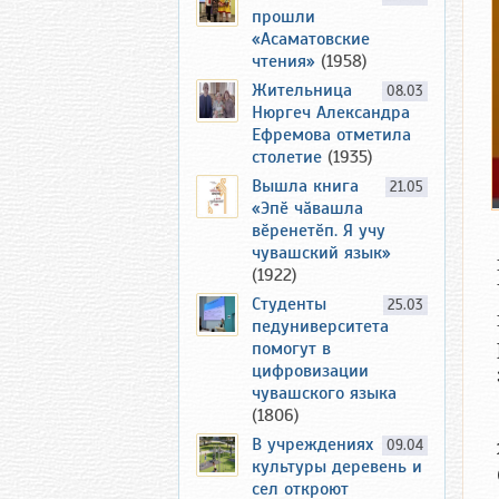
прошли
«Асаматовские
чтения»
(1958)
Жительница
08.03
Нюргеч Александра
Ефремова отметила
столетие
(1935)
Вышла книга
21.05
«Эпӗ чӑвашла
вӗренетӗп. Я учу
чувашский язык»
(1922)
Студенты
25.03
педуниверситета
помогут в
цифровизации
чувашского языка
(1806)
В учреждениях
09.04
культуры деревень и
сел откроют