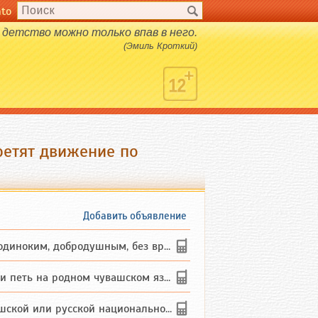
nto
детство можно только впав в него.
(Эмиль Кроткий)
ретят движение по
Добавить объявление
ким, добродушным, без вредных ...
петь на родном чувашском языке
 или русской национальности дл...