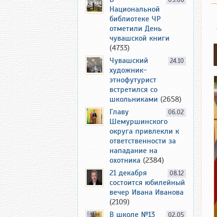
09.06
Национальной
библиотеке ЧР
отметили День
чувашской книги
(4733)
Чувашский
24.10
художник-
этнофутурист
встретился со
школьниками
(2658)
Главу
06.02
Шемуршинского
округа привлекли к
ответственности за
нападание на
охотника
(2384)
21 декабря
08.12
состоится юбилейный
вечер Ивана Иванова
(2109)
В школе №13
02.05