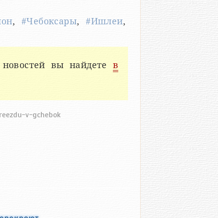
йон
,
#Чебоксары
,
#Ишлеи
,
 новостей вы найдете
в
ereezdu-v-gchebok
перекроют