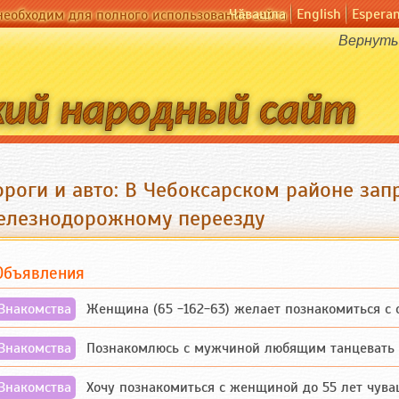
Чӑвашла
English
Espera
необходим для полного использования сайта
Вернуть 
ороги и авто: В Чебоксарском районе зап
елезнодорожному переезду
Объявления
Знакомства
Женщина (65 -162-63) желает познакомиться с одино
Знакомства
Познакомлюсь с мужчиной любящим танцевать и 
Знакомства
Хочу познакомиться с женщиной до 55 лет чувашской