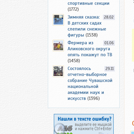
спортивные секции
(1772)
Зимняя сказка:
28.02
В детских садах
слепили снежные
фигуры
(1538)
Фермера из
01.06
Аликовского округа
опять покажут по ТВ
(1458)
Состоялось
29.11
отчетно-выборное
собрание Чувашской
национальной
академии наук и
искусств
(1396)