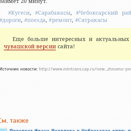
займет 20 минут.
#Кугеси
,
#Сарабакасы
,
#Чебоксарский ра
#дороги
,
#поезда
,
#ремонт
,
#Сятракасы
Еще больше интересных и актуальных
чувашской версии
сайта!
Источник новости:
http://www.mintrans.cap.ru/new...zhnomu-p
См. также
Проспект Ивана Яковлева в Чебоксарах опять 