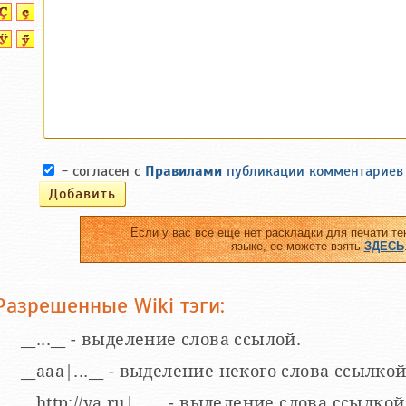
- согласен с
Правилами
публикации комментариев
Если у вас все еще нет раскладки для печати те
языке, ее можете взять
ЗДЕСЬ
Разрешенные Wiki тэги:
__...__ - выделение слова ссылой.
__aaa|...__ - выделение некого слова ссылкой
__http://ya.ru|...__ - выделение слова ссыл