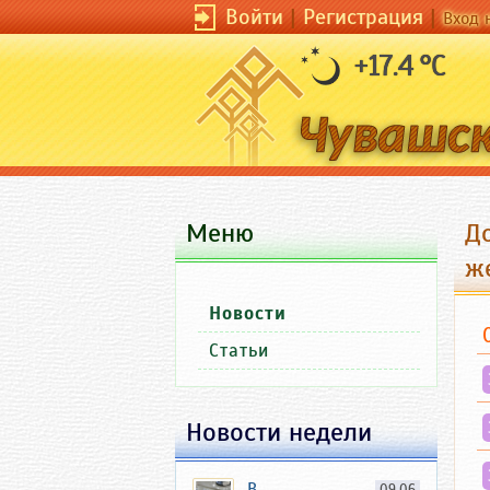
Войти
|
Регистрация
|
Вход 
+17.4 °C
Меню
Д
ж
Новости
Статьи
Новости недели
В