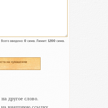
Всего введено:
0
симв. Лимит:
1200
симв.
кста на чувашском
.
 на другое слово.
кой на внешнюю ссылку.