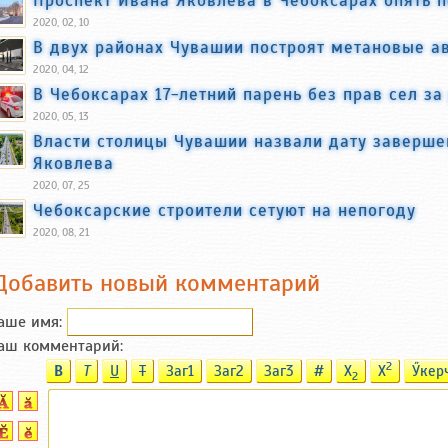
2020, 02, 10
В двух районах Чувашии построят метановые а
2020, 04, 12
В Чебоксарах 17-летний парень без прав сел з
2020, 05, 13
Власти столицы Чувашии назвали дату заверше
Яковлева
2020, 07, 25
Чебоксарские строители сетуют на непогоду
2020, 08, 21
Добавить новый комментарий
аше имя:
аш комментарий:
2
B
T
U
T
Заг1
Заг2
Заг3
#
X
X
Ӳкер
2