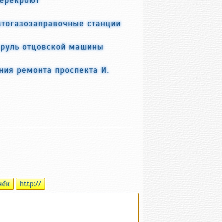
втогазозаправочные станции
а руль отцовской машины
ния ремонта проспекта И.
чĕк
http://