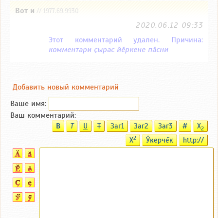
Вот и
// 1977.69.9930
2020.06.12 09:33
Этот комментарий удален. Причина:
комментари ҫырас йӗркене пӑсни
Добавить новый комментарий
Ваше имя:
Ваш комментарий:
B
T
U
T
Заг1
Заг2
Заг3
#
X
2
2
X
Ӳкерчĕк
http://