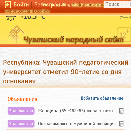
Войти
|
Регистрация
|
Чӑвашла
English
Esperanto
Вход необходим для полног
использования сайта
Жить - значит бороться.
+16.3 °C
(Сенека)
Республика: Чувашский педагогический
университет отметил 90-летие со дня
основания
Объявления
Добавить объявление
Знакомства
Женщина (65 -162-63) желает познакомиться с одиноким, добродушным, без вредных ...
Знакомства
Познакомлюсь с мужчиной любящим танцевать и петь на родном чувашском языке