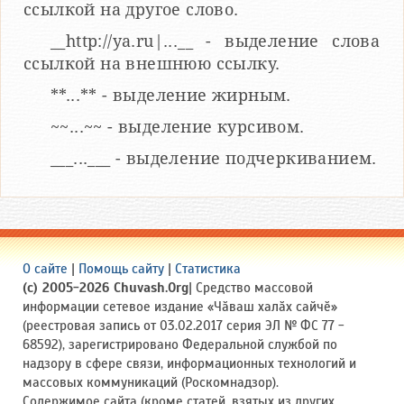
ссылкой на другое слово.
__http://ya.ru|...__ - выделение слова
ссылкой на внешнюю ссылку.
**...** - выделение жирным.
~~...~~ - выделение курсивом.
___...___ - выделение подчеркиванием.
О сайте
|
Помощь сайту
|
Статистика
(c) 2005-2026 Chuvash.Org
| Средство массовой
информации сетевое издание «Чӑваш халӑх сайчӗ»
(реестровая запись от 03.02.2017 серия ЭЛ № ФС 77 -
68592), зарегистрировано Федеральной службой по
надзору в сфере связи, информационных технологий и
массовых коммуникаций (Роскомнадзор).
Содержимое сайта (кроме статей, взятых из других