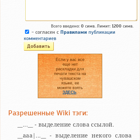
Всего введено:
0
симв. Лимит:
1200
симв.
- согласен с
Правилами
публикации
комментариев
Если у вас все
еще нет
раскладки для
печати текста на
чувашском
языке, ее
можете взять
ЗДЕСЬ
.
Разрешенные Wiki тэги:
__...__ - выделение слова ссылой.
__aaa|...__ - выделение некого слова