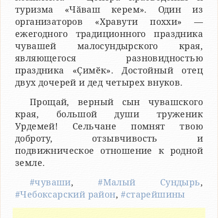
туризма «Чӑваш керем». Один из
организаторов «Хравути поххи» —
ежегодного традиционного праздника
чувашей малосундырского края,
являющегося разновидностью
праздника «Ҫимӗк». Достойный отец
двух дочерей и дед четырех внуков.
Прощай, верный сын чувашского
края, большой души труженик
Урдемей! Сельчане помнят твою
доброту, отзывчивость и
подвижническое отношение к родной
земле.
#чуваши
,
#Малый Сундырь
,
#Чебоксарский район
,
#старейшины