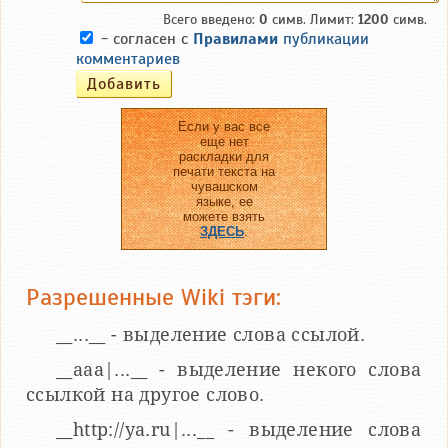
Всего введено:
0
симв. Лимит:
1200
симв.
- согласен с
Правилами
публикации
комментариев
Если у вас все
еще нет
раскладки для
печати текста на
чувашском
языке, ее
можете взять
ЗДЕСЬ
.
Разрешенные Wiki тэги:
__...__ - выделение слова ссылой.
__aaa|...__ - выделение некого слова
ссылкой на другое слово.
__http://ya.ru|...__ - выделение слова