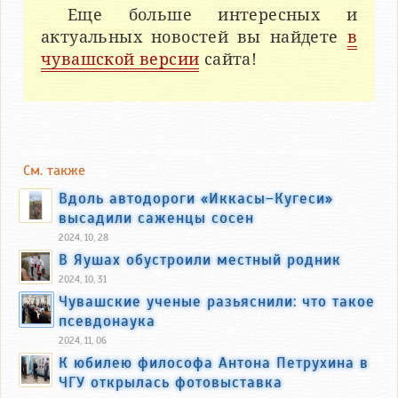
Еще больше интересных и
актуальных новостей вы найдете
в
чувашской версии
сайта!
См. также
Вдоль автодороги «Иккасы–Кугеси»
высадили саженцы сосен
2024, 10, 28
В Яушах обустроили местный родник
2024, 10, 31
Чувашские ученые разьяснили: что такое
псевдонаука
2024, 11, 06
К юбилею философа Антона Петрухина в
ЧГУ открылась фотовыставка