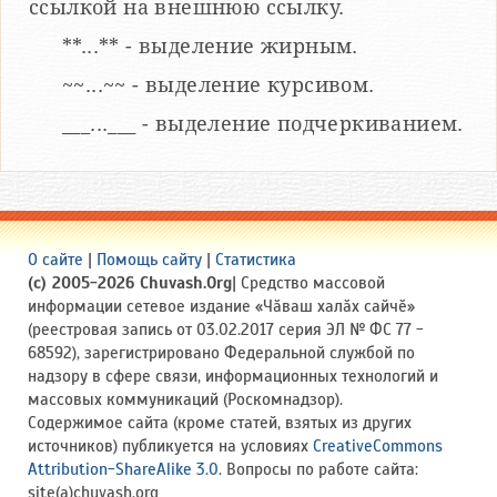
ссылкой на внешнюю ссылку.
**...** - выделение жирным.
~~...~~ - выделение курсивом.
___...___ - выделение подчеркиванием.
О сайте
|
Помощь сайту
|
Статистика
(c) 2005-2026 Chuvash.Org
| Средство массовой
информации сетевое издание «Чӑваш халӑх сайчӗ»
(реестровая запись от 03.02.2017 серия ЭЛ № ФС 77 -
68592), зарегистрировано Федеральной службой по
надзору в сфере связи, информационных технологий и
массовых коммуникаций (Роскомнадзор).
Содержимое сайта (кроме статей, взятых из других
источников) публикуется на условиях
CreativeCommons
Attribution-ShareAlike 3.0
. Вопросы по работе сайта:
site(a)chuvash.org