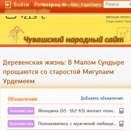
Войти
|
Регистрация
|
Чӑвашла
English
Esperanto
Вход необходим для полног
использования сайта
Богаче всех тот, чьи радости требуют
+21.9 °C
меньше денег.
(Генри Давид Торо)
Деревенская жизнь: В Малом Сундыре
прощаются со старостой Мигулаем
Урдемеем
Объявления
Добавить объявление
Знакомства
Женщина (65 -162-63) желает познакомиться с одиноким, добродушным, без вредных ...
Знакомства
Познакомлюсь с мужчиной любящим танцевать и петь на родном чувашском языке