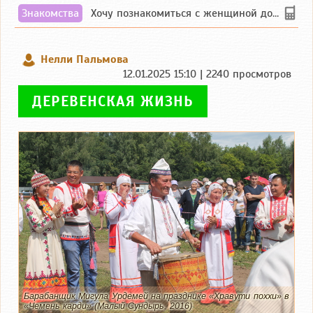
Знакомства
Хочу познакомиться с женщиной до 55 лет чувашской или русской национальности дл...
Нелли Пальмова
12.01.2025 15:10 | 2240 просмотров
ДЕРЕВЕНСКАЯ ЖИЗНЬ
Барабанщик Мигула Урдемей на празднике «Хравути поххи» в
«Чемень карди» (Малый Сундырь, 2016)