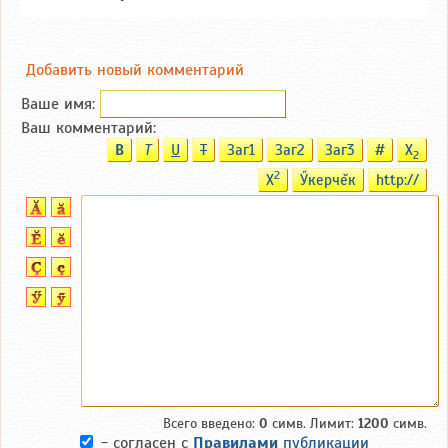
Добавить новый комментарий
Ваше имя:
Ваш комментарий:
B
T
U
T
Заг1
Заг2
Заг3
#
X
2
2
X
Ӳкерчĕк
http://
Всего введено:
0
симв. Лимит:
1200
симв.
- согласен с
Правилами
публикации