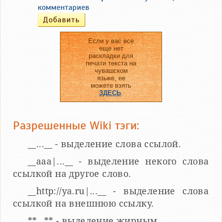
комментариев
Если у вас все
еще нет
раскладки для
печати текста на
чувашском
языке, ее
можете взять
ЗДЕСЬ
.
Разрешенные Wiki тэги:
__...__ - выделение слова ссылой.
__aaa|...__ - выделение некого слова
ссылкой на другое слово.
__http://ya.ru|...__ - выделение слова
ссылкой на внешнюю ссылку.
**...** - выделение жирным.