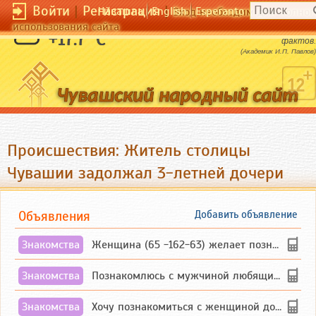
Войти
|
Регистрация
|
Чӑвашла
English
Esperanto
Вход необходим для полног
использования сайта
Пока в голове нет идеи, глаза не видят
+17.7 °C
фактов.
(Академик И.П. Павлов)
Происшествия: Житель столицы
Чувашии задолжал 3-летней дочери
Объявления
Добавить объявление
Знакомства
Женщина (65 -162-63) желает познакомиться с одиноким, добродушным, без вредных ...
Знакомства
Познакомлюсь с мужчиной любящим танцевать и петь на родном чувашском языке
Знакомства
Хочу познакомиться с женщиной до 55 лет чувашской или русской национальности дл...