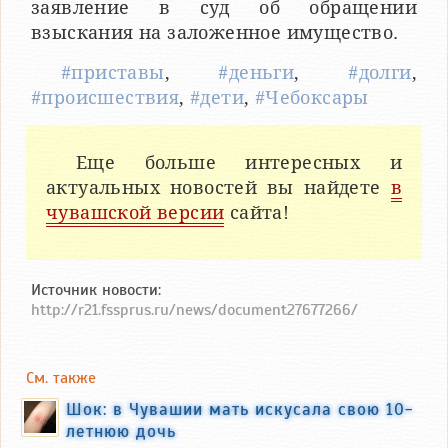
заявление в суд об обращении
взыскания на заложенное имущество.
#приставы
,
#деньги
,
#долги
,
#происшествия
,
#дети
,
#Чебоксары
Еще больше интересных и
актуальных новостей вы найдете
в
чувашской версии
сайта!
Источник новости:
http://r21.fssprus.ru/news/document27677266/
См. также
Шок: в Чувашии мать искусала свою 10-
летнюю дочь