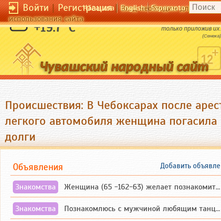
Войти
|
Регистрация
|
Чӑвашла
English
Esperanto
Вход необходим для полног
использования сайта
Человек может проверить свои знания,
+19.7 °C
только приложив их.
(Сенека)
Происшествия: В Чебоксарах после арес
легкого автомобиля женщина погасила 
долги
Объявления
Добавить объявле
Знакомства
Женщина (65 -162-63) желает познакомиться с одиноким, добродушным, без вредных ...
Знакомства
Познакомлюсь с мужчиной любящим танцевать и петь на родном чувашском языке