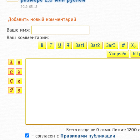
2019, 05, 13
Добавить новый комментарий
Ваше имя:
Ваш комментарий:
B
T
U
T
Заг1
Заг2
Заг3
#
X
2
Ӳкерчĕк
htt
Всего введено:
0
симв. Лимит:
1200
с
- согласен с
Правилами
публикации