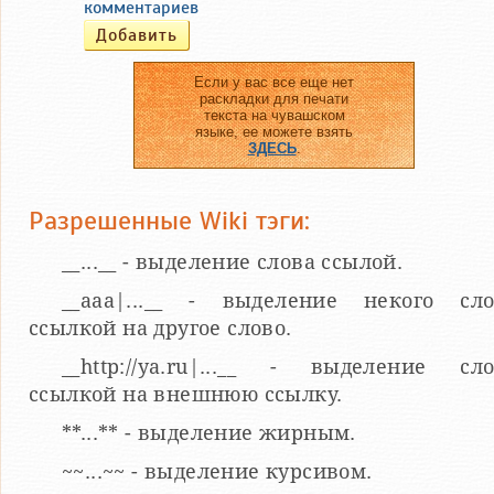
комментариев
Если у вас все еще нет
раскладки для печати
текста на чувашском
языке, ее можете взять
ЗДЕСЬ
.
Разрешенные Wiki тэги:
__...__ - выделение слова ссылой.
__aaa|...__ - выделение некого сло
ссылкой на другое слово.
__http://ya.ru|...__ - выделение сл
ссылкой на внешнюю ссылку.
**...** - выделение жирным.
~~...~~ - выделение курсивом.