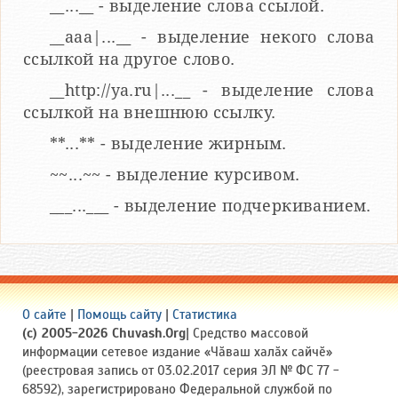
__...__ - выделение слова ссылой.
__aaa|...__ - выделение некого слова
ссылкой на другое слово.
__http://ya.ru|...__ - выделение слова
ссылкой на внешнюю ссылку.
**...** - выделение жирным.
~~...~~ - выделение курсивом.
___...___ - выделение подчеркиванием.
О сайте
|
Помощь сайту
|
Статистика
(c) 2005-2026 Chuvash.Org
| Средство массовой
информации сетевое издание «Чӑваш халӑх сайчӗ»
(реестровая запись от 03.02.2017 серия ЭЛ № ФС 77 -
68592), зарегистрировано Федеральной службой по