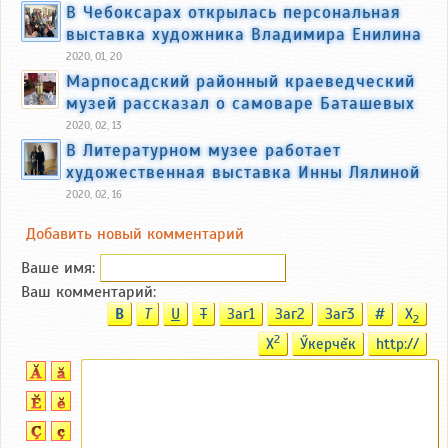
В Чебоксарах открылась персональная
выставка художника Владимира Енилина
2020, 01, 20
Марпосадский районный краеведческий
музей рассказал о самоваре Баташевых
2020, 02, 13
В Литературном музее работает
художественная выставка Инны Лялиной
2020, 02, 16
Добавить новый комментарий
Ваше имя:
Ваш комментарий:
B
T
U
T
Заг1
Заг2
Заг3
#
X
2
2
X
Ӳкерчĕк
http://