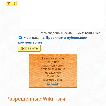
Всего введено:
0
симв. Лимит:
1200
симв.
- согласен с
Правилами
публикации
комментариев
Если у вас все
еще нет
раскладки для
печати текста на
чувашском
языке, ее
можете взять
ЗДЕСЬ
.
Разрешенные Wiki тэги: