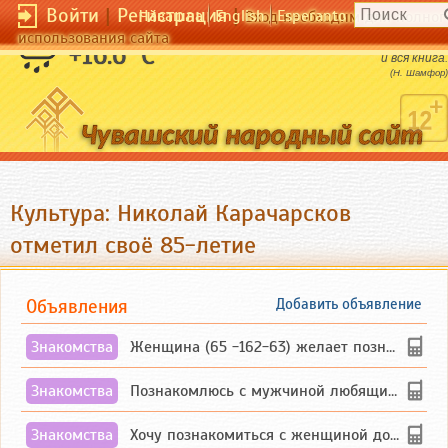
Войти
|
Регистрация
|
Чӑвашла
English
Esperanto
Вход необходим для полног
использования сайта
Наряд - предисловие к женщине, а иногда
+16.6 °C
и вся книга.
(Н. Шамфор)
Культура: Николай Карачарсков
отметил своё 85-летие
Объявления
Добавить объявление
Знакомства
Женщина (65 -162-63) желает познакомиться с одиноким, добродушным, без вредных ...
Знакомства
Познакомлюсь с мужчиной любящим танцевать и петь на родном чувашском языке
Знакомства
Хочу познакомиться с женщиной до 55 лет чувашской или русской национальности дл...