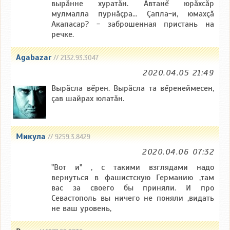
вырăнне хуратăн. Автанĕ юрăхсăр
мулмалла пурнăçра... Çапла-и, юмахçă
Акапасар? - заброшенная пристань на
речке.
Agabazar
// 2132.93.3047
2020.04.05 21:49
Вырăсла вĕрен. Вырăсла та вĕренеймесен,
çав шайрах юлатăн.
Микула
// 9259.3.8429
2020.04.06 07:32
"Вот и" , с такими взглядами надо
вернуться в фашистскую Германию ,там
вас за своего бы приняли. И про
Севастополь вы ничего не поняли ,видать
не ваш уровень,