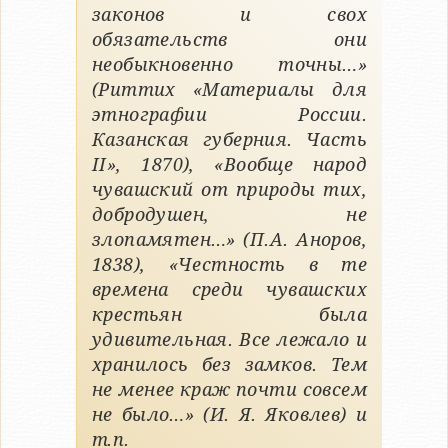
законов и свох
обязательств они
необыкновенно точны…»
(Риттих «Материалы для
этнографии России.
Казанская губерния. Часть
II», 1870), «Вообще народ
чувашский от природы тих,
добродушен, не
злопамятен…» (П.А. Аноров,
1838), «Честность в те
времена среди чувашских
крестьян была
удивительная. Все лежало и
хранилось без замков. Тем
не менее краж почти совсем
не было…» (И. Я. Яковлев) и
т.п.