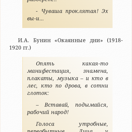
- Чуваша проклятая! Эх
вы-и...
И.А. Бунин «Окаянные дни» (1918-
1920 гг.)
Опять какая-то
манифестация, знамена,
плакаты, музыка – и кто в
лес, кто по дрова, в сотни
глоток:
– Вставай, подымайся,
рабочий народ!
Голоса утробные,
первобытные. Лица у