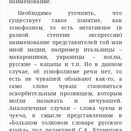
наименование.
Необходимо уточнить, что
существует такое понятие, как
этнофолизм, то есть негативное (в
разной степени экспрессии)
наименование представителей той или
иной нации, например итальянцы –
макаронники, украинцы – хохлы,
русские – кацапы и т.п. Но в данном
случае, об этнофолизме речи нет, то
есть не чувашей обзывают как-то, а
само слово чуваш становиться
оскорбительным прозвищем, которым
могли называть и нечувашей.
Аналогичные случаи – слова
чухна
и
чукча
, в смысле представленном в
«Большом толковом словаре русского
языка» под редакцией С.А. Кузнецова