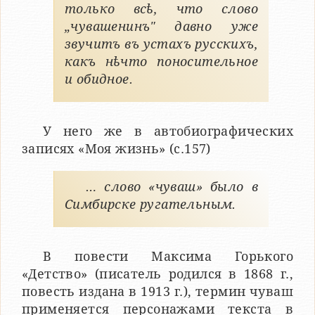
только всѣ, что слово
„чувашенинъ" давно уже
звучитъ въ устахъ русскихъ,
какъ нѣчто поносительное
и обидное.
У него же в автобиографических
записях «Моя жизнь» (с.157)
… слово «чуваш» было в
Симбирске ругательным.
В повести Максима Горького
«Детство» (писатель родился в 1868 г.,
повесть издана в 1913 г.), термин чуваш
применяется персонажами текста в