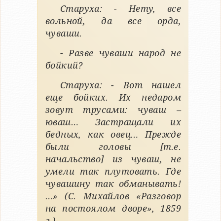
Старуха: - Нету, все
вольной, да все орда,
чуваши.
- Разве чуваши народ не
бойкий?
Старуха: - Вот нашел
еще бойких. Их недаром
зовут трусами: чуваш –
юваш… Застращали их
бедных, как овец… Прежде
были головы [т.е.
начальство] из чуваш, не
умели так плутовать. Где
чувашину так обманывать!
…» (С. Михайлов «Разговор
на постоялом дворе», 1859
г.)