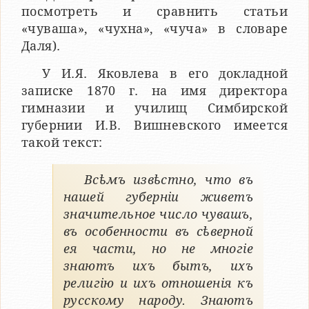
посмотреть и сравнить статьи
«чуваша», «чухна», «чуча» в словаре
Даля).
У И.Я. Яковлева в его докладной
записке 1870 г. на имя директора
гимназии и училищ Симбирской
губернии И.В. Вишневского имеется
такой текст:
Всѣмъ извѣстно, что въ
нашей губерніи живетъ
значительное число чувашъ,
въ особенности въ сѣверной
ея части, но не многіе
знаютъ ихъ бытъ, ихъ
религію и ихъ отношенія къ
русскому народу. Знаютъ