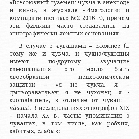
«Всесоюзный туземец: чукча в анектоде
и кино», в журнале «Имагология и
компаративистика» №2 2016 г.), причем
эти фильмы часто создавались на
этнографически ложных основаниях.
В случае с чувашами – сложнее (к
тому же и чукча, и чухна/чухонцы
имеют по-другому звучащие
самоназвания, это могло быть
своеобразной психологической
защитой – «я не чукча, я –
ԓыгъоравэтԓьэн; я не чухонец, я -
suomalainen», в отличие от чуваш –
чӑваш
). В исследованиях этнографов XIX
– начала ХХ в. часты упоминания о
чувашах, в том числе, как робких,
забитых, слабых: