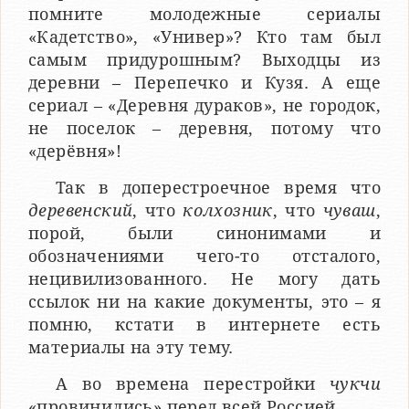
помните молодежные сериалы
«Кадетство», «Универ»? Кто там был
самым придурошным? Выходцы из
деревни – Перепечко и Кузя. А еще
сериал – «Деревня дураков», не городок,
не поселок – деревня, потому что
«дерёвня»!
Так в доперестроечное время что
деревенский
, что
колхозник
, что
чуваш
,
порой, были синонимами и
обозначениями чего-то отсталого,
нецивилизованного. Не могу дать
ссылок ни на какие документы, это – я
помню, кстати в интернете есть
материалы на эту тему.
А во времена перестройки
чукчи
«провинились» перед всей Россией.