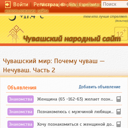
Войти
|
Регистрация
|
Чӑвашла
English
Esperanto
Вход необходим для полног
использования сайта
Бог помогает не большим батальенам, а
+17.4 °C
тем кто лучше стреляет.
(Вольтер)
Чувашский мир: Почему чуваш —
Нечуваш. Часть 2
Объявления
Добавить объявление
Знакомства
Женщина (65 -162-63) желает познакомиться с одиноким, добродушным, без вредных ...
Знакомства
Познакомлюсь с мужчиной любящим танцевать и петь на родном чувашском языке
Знакомства
Хочу познакомиться с женщиной до 55 лет чувашской или русской национальности дл...