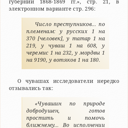
губернии 1868-1869 гг.», стр. 21, в
электронном варианте стр. 296:
Число преступников… по
племенам: у русских 1 на
370 [человек], у татар 1 на
219, у чуваш 1 на 608, у
черемис 1 на 232, у мордвы 1
на 9190, у вотяков 1 на 180.
О чувашах исследователи нередко
отзывались так:
«Чувашин по природе
добродушен, готов
простить и помочь
ближнему… Во исполнении