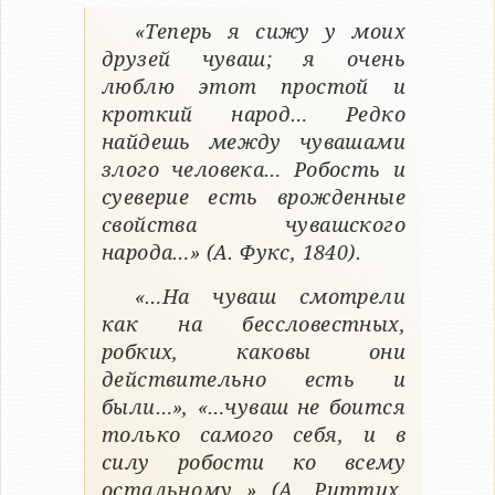
«Теперь я сижу у моих
друзей чуваш; я очень
люблю этот простой и
кроткий народ… Редко
найдешь между чувашами
злого человека… Робость и
суеверие есть врожденные
свойства чувашского
народа…» (А. Фукс, 1840).
«…На чуваш смотрели
как на бессловестных,
робких, каковы они
действительно есть и
были…», «…чуваш не боится
только самого себя, и в
силу робости ко всему
остальному…» (А. Риттих,