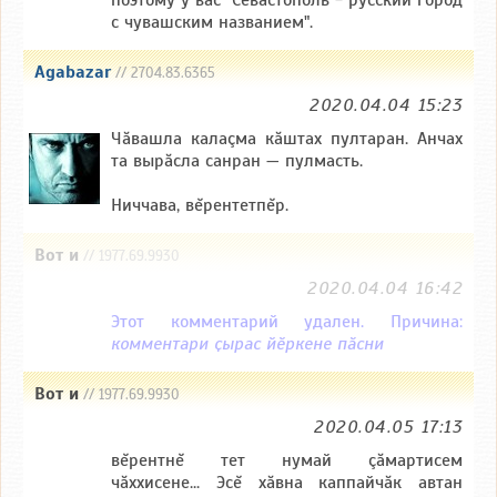
поэтому у вас "Севастополь - русский город
с чувашским названием".
Agabazar
// 2704.83.6365
2020.04.04 15:23
Чăвашла калаçма кăштах пултаран. Анчах
та вырăсла санран — пулмасть.
Ниччава, вĕрентетпĕр.
Вот и
// 1977.69.9930
2020.04.04 16:42
Этот комментарий удален. Причина:
комментари ҫырас йӗркене пӑсни
Вот и
// 1977.69.9930
2020.04.05 17:13
вĕрентнĕ тет нумай çăмартисем
чăххисене... Эсĕ хăвна каппайчăк автан