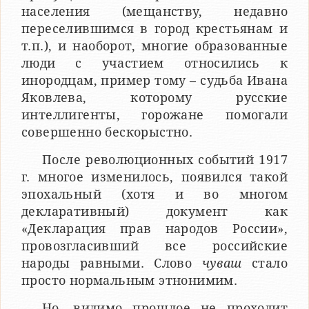
населения (мещанству, недавно
переселившимся в город крестьянам и
т.п.), и наоборот, многие образованные
люди с участием относились к
инородцам, пример тому – судьба Ивана
Яковлева, которому русские
интеллигенты, горожане помогали
совершенно бескорыстно.
После революционных событий 1917
г. многое изменилось, появился такой
эпохальный (хотя и во многом
декларативный) документ как
«Декларация прав народов России»,
провозгласивший все российские
народы равными. Слово
чуваш
стало
просто нормальным этнонимим.
Но, видимо прошлое не проходит