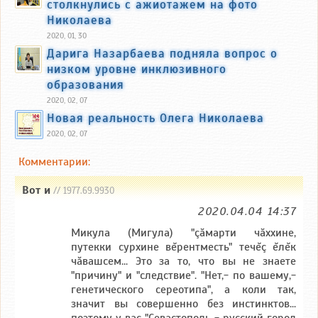
столкнулись с ажиотажем на фото
Николаева
2020, 01, 30
Дарига Назарбаева подняла вопрос о
низком уровне инклюзивного
образования
2020, 02, 07
Новая реальность Олега Николаева
2020, 02, 07
Комментарии:
Вот и
// 1977.69.9930
2020.04.04 14:37
Микула (Мигула) "çăмарти чăххине,
путекки сурхине вĕрентместь" течĕç ĕлĕк
чăвашсем... Это за то, что вы не знаете
"причину" и "следствие". "Нет,- по вашему,-
генетического сереотипа", а коли так,
значит вы совершенно без инстинктов...