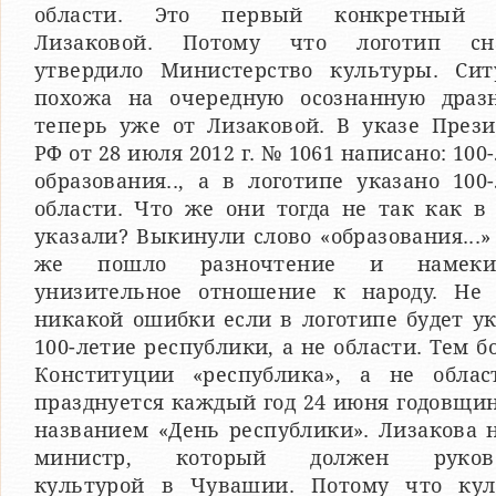
области. Это первый конкретный 
Лизаковой. Потому что логотип сн
утвердило Министерство культуры. Сит
похожа на очередную осознанную дразн
теперь уже от Лизаковой. В указе Прези
РФ от 28 июля 2012 г. № 1061 написано: 100
образования.., а в логотипе указано 100
области. Что же они тогда не так как в
указали? Выкинули слово «образования...»
же пошло разночтение и намек
унизительное отношение к народу. Не 
никакой ошибки если в логотипе будет у
100-летие республики, а не области. Тем б
Конституции «республика», а не облас
празднуется каждый год 24 июня годовщи
названием «День республики». Лизакова 
министр, который должен руково
культурой в Чувашии. Потому что кул