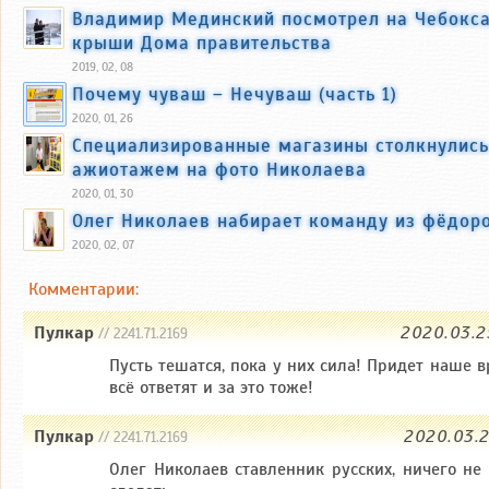
Владимир Мединский посмотрел на Чебокс
крыши Дома правительства
2019, 02, 08
Почему чуваш – Нечуваш (часть 1)
2020, 01, 26
Специализированные магазины столкнулись
ажиотажем на фото Николаева
2020, 01, 30
Олег Николаев набирает команду из фёдор
2020, 02, 07
Комментарии:
Пулкар
2020.03.2
// 2241.71.2169
Пусть тешатся, пока у них сила! Придет наше в
всё ответят и за это тоже!
Пулкар
2020.03.2
// 2241.71.2169
Олег Николаев ставленник русских, ничего не