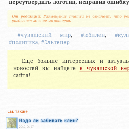
переутвердить логотип, исправив ошибку
От редакции
: Размещение статей не означает, что ре
разделяет мнение его авторов.
#чувашский мир
,
#юбилеи
,
#кул
#политика
,
#Эльтепер
Еще больше интересных и актуал
новостей вы найдете
в чувашской ве
сайта!
См. также
Надо ли забивать клин?
2019, 01, 17