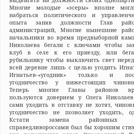
выдвигать на должности своих однопарти
Многие молодые «эсеры» вполне мог
набраться политического и управленче
опыта заняв должности Глав райо
администраций, Многие нынешние рай
начальники во время предвыборной кам
Николаева бегали с ключами чтобы за
клуб в селе к его приезду, или бег
рубильнику чтобы выключить свет неред
всей деревне лишь с целью угодить Игна
Игнатьев-«угодник» только и поо
угодничество у нижестоящих чиновн
Теперь многие Главы районов вря
пользуются доверием у Олега Николаев
сами уходить в отставку не хотят, чино
угодничество не позволяет уходить, од
Кстати замена районных 
справедливороссами был бы хорошим сти