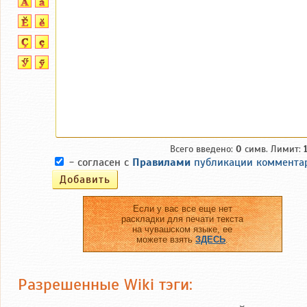
Всего введено:
0
симв. Лимит:
- согласен с
Правилами
публикации коммента
Если у вас все еще нет
раскладки для печати текста
на чувашском языке, ее
можете взять
ЗДЕСЬ
.
Разрешенные Wiki тэги: