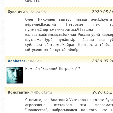
сделать.
Хула ачи
2020.03.2
// 1726.84.3785
Олег Николаев маттур чӑваш ачи.Шкулта
вӗреннӗ,Василий Петрович пек тро
пулман.Спортсмен-каратист.Чӑвашла
калаҫать,вӑтанмасть.Единая Россия урлӑ карье
шутламан.Турӑ пулӑштӑр чӑваша ака уй
суйлавра ҫӗнтерме.Кайран Болгарски тӗрӗс 
ыйтусене тепӗр хут ҫӗклӗпӗр.
Agabazar
2020.03.2
// 1642.29.6790
Кам вăл "Василий Петрович" ?
Константин
2020.03.2
// 4153.04.9412
Я помню, как Анатолий Ухтияров не то что бурн
агрессивно отстаивал эти маразмати
"новшества", набрасывался на того, кто 