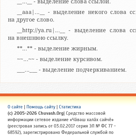
__...__ - выделение слова ссылой.
__aaa|...__ - выделение некого слова с
на другое слово.
__http://ya.ru|...__ - выделение слова с
на внешнюю ссылку.
**...** - выделение жирным.
~~...~~ - выделение курсивом.
___...___ - выделение подчеркиванием.
О сайте
|
Помощь сайту
|
Статистика
(c) 2005-2026 Chuvash.Org
| Средство массовой
информации сетевое издание «Чӑваш халӑх сайчӗ»
(реестровая запись от 03.02.2017 серия ЭЛ № ФС 77 -
68592), зарегистрировано Федеральной службой по