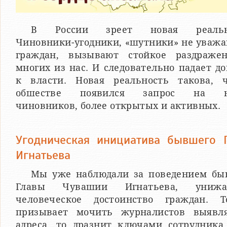
В России зреет новая реально
Чиновники-угодники, «шутники» не уваж
граждан, вызывают стойкое раздраже
многих из нас. И следовательно падает д
к власти. Новая реальность такова, 
обшестве появился запрос на н
чиновников, более открытых и активных.
Угодническая инициатива бывшего 
Игнатьева
Мы уже наблюдали за поведением бы
Главы Чувашии Игнатьева, унижа
человеческое достоинство граждан. 
призывает мочить журналистов выявл
адреса, то дразнит ключами сотрудника