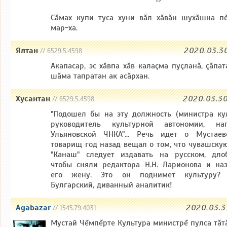
Сăмах купи туса хуни вăл хăвăн шухăшна п
мар-ха.
Ялтан
2020.03.3
// 6529.5.4598
Акапасар, эс хăвпа хăв калаçма пуçланă, çăпат
шăма тапратан ак асăрхан.
Хусантан
2020.03.3
// 6529.5.4598
"Подошел бы на эту должность (министра ку
руководитель культурной автономии, нап
Ульяновской ЧНКА"... Речь идет о Мустаев
товарищ год назад вещал о том, что чувашскую
"Канаш" следует издавать на русском, дло
чтобы сняли редактора Н.Н. Ларионова и на
его жену. Это он поднимет культуру? 
Булгарский, диванный аналитик!
Agabazar
2020.03.3
// 1545.79.4031
Мустай Чĕмпĕрте Культура министрĕ пулса тăт