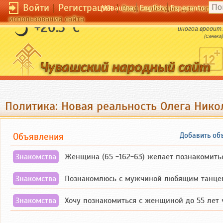
Войти
|
Регистрация
|
Чӑвашла
English
Esperanto
Вход необходим для полног
использования сайта
Дружба всегда приносит пользу, любовь
+20.3 °C
иногда вредит.
(Сенека)
Политика: Новая реальность Олега Нико
Объявления
Добавить об
Знакомства
Женщина (65 -162-63) желает познакомиться с одиноким, добродушным, без вред
Знакомства
Познакомлюсь с мужчиной любящим танцевать и петь на родном чувашском
Знакомства
Хочу познакомиться с женщиной до 55 лет чувашской или русской национальност