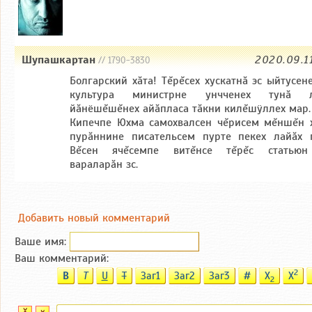
Шупашкартан
2020.09.1
// 1790-3830
Болгарский хăта! Тĕрĕсех хускатнă эс ыйтусене
культура министрне унчченех тунă л
йăнёшĕшĕнех айăпласа тăкни килĕшÿллех мар.
Кипечпе Юхма самохвалсен чĕрисем мĕншĕн 
пурăннине писательсем пурте пекех лайăх 
Вĕсен ячĕсемпе витĕнсе тĕрĕс статьюн
вараларăн зс.
Добавить новый комментарий
Ваше имя:
Ваш комментарий:
2
B
T
U
T
Заг1
Заг2
Заг3
#
X
X
2