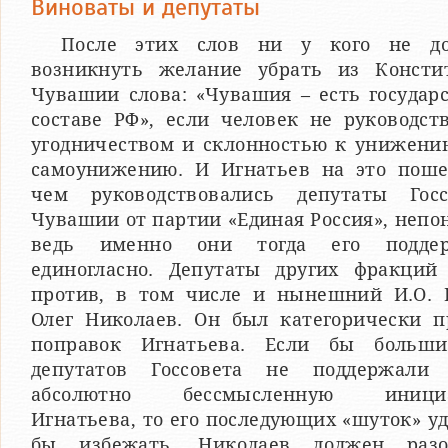
Виноваты и депутаты
После этих слов ни у кого не д
возникнуть желание убрать из Консти
Чувашии слова: «Чувашия – есть государ
составе РФ», если человек не руководст
угодничеством и склонностью к унижени
самоунижению. И Игнатьев на это поше
чем руководствовались депутаты Госс
Чувашии от партии «Единая Россия», непо
ведь именно они тогда его подде
единогласно. Депутаты других фракций
против, в том числе и нынешний И.О. 
Олег Николаев. Он был категорически п
поправок Игнатьева. Если бы больши
депутатов Госсовета не поддержали 
абсолютно бессмысленную инициа
Игнатьева, то его последующих «шуток» у
бы избежать. Николаев должен разо