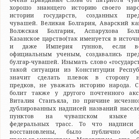
хорошо знающего историю своего нар
истории государств, созданных пре
чувашей. Великая Болгария, Аварский ка
Волжская Болгария, Аспарухова Болг
Казанское царство(так именуется в источ
и даже Империя гуннов, если ве
официальным ученым, создавались пре
булгар-чувашей. Изымать слово «государс
такой ситуации из Конституции Респуб
значит сделать плевок в сторону 
предков, не уважать историю народа. С
болит также у другого почтенного акс
Виталия Станъяла, по причине исчезно
дублированных надписей названий насел
пунктов на чувашском языке в
федеральных трасс. То что надписи 
восстановлены, было публично об