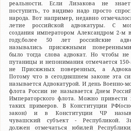
реальности. Если Лизакова не знае
поступить, то видимо надо просто спрос
народа. Вот например, недавно отмечалос
летие российской адвокатуры. С мо
создания императором Александром 2-м в
году,более 50 лет российские адв
назывались присяжными поверенным
было тогда слова адвокат. Но чтобы не
путаницы и непонимания отмечается 150-
не Присяжных поверенных, а Адвока
Потому что в сегодняшнем законе эта си
называется Адвокатурой. И день Военно-м
флота России не называется Днем Россий
Императорского флота. Можно привести 
таких примеров. В Конституции РФ(осн
закон) и в Конституции ЧР назыв
чувашский субъект - Республикой. З
должен отмечаться юбилей Республики