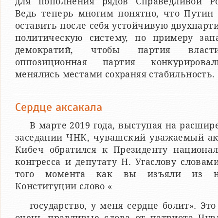
для пополнения рядов Справедливой Ро
Ведь теперь многим понятно, что Путин 
оставить после себя устойчивую двухпар
политическую систему, по примеру зап
демократий, чтобы партия влас
оппозиционная партия конкуриров
менялись местами сохраняя стабильность.
Сердце аксакала
В марте 2019 года, выступая на расши
заседании ЧНК, чувашский уважаемый ак
Кибеч обратился к Президенту национал
конгресса и депутату Н. Угаслову словами
того момента как вы изъяли из н
Конституции слово «
государство, у меня сердце болит». Эт
очень правдивые слова от патриота Чув