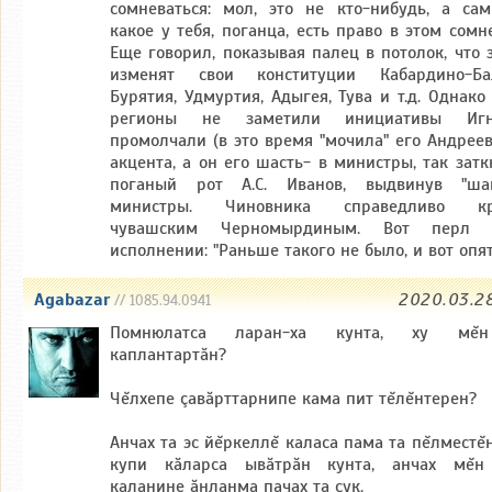
сомневаться: мол, это не кто-нибудь, а сам
какое у тебя, поганца, есть право в этом сомн
Еще говорил, показывая палец в потолок, что 
изменят свои конституции Кабардино-Бал
Бурятия, Удмуртия, Адыгея, Тува и т.д. Однако
регионы не заметили инициативы Игна
промолчали (в это время "мочила" его Андреев
акцента, а он его шасть- в министры, так затк
поганый рот А.С. Иванов, выдвинув "ша
министры. Чиновника справедливо кр
чувашским Черномырдиным. Вот перл
исполнении: "Раньше такого не было, и вот опять
Agabazar
2020.03.2
// 1085.94.0941
Помнюлатса ларан-ха кунта, ху мĕ
каплантартăн?
Чĕлхепе çавăрттарнипе кама пит тĕлĕнтерен?
Анчах та эс йĕркеллĕ каласа пама та пĕлместĕн
купи кăларса ывăтрăн кунта, анчах мĕн
каланине ăнланма пачах та çук.