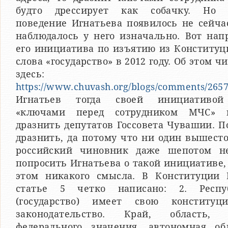
будто дрессирует как собачку. Но 
поведение Игнатьева появилось не сейча
наблюдалось у него изначально. Вот нап
его инициатива по изъятию из Конституц
слова «государство» в 2012 году. Об этом ч
здесь:
https://www.chuvash.org/blogs/comments/2657
Игнатьев тогда своей инициативо
«ключами перед сотрудником МЧС» 
дразнить депутатов Госсовета Чувашии. 
дразнить, да потому что ни один вышест
российский чиновник даже шепотом н
попросить Игнатьева о такой инициативе,
этом никакого смысла. В Конституции 
статье 5 четко написано: 2. Респу
(государство) имеет свою конститу
законодательство. Край, область, 
федерального значения, автономная обл