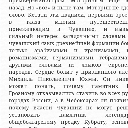
премьер-министром Моториным еще 
назад. Но «воз» и ныне там. Моторин не с
слово. Кстати эти надписи, первыми бро
в глаза многим путешественн
приезжающим в Чувашию, и вызы
сильный интерес загадочными словами.
чувашский язык древнейшей формации бог
только арабизмами и иранизмами,
романизмами, германизмами, гебраизм
другими словами из языков европе
народов. Сердце болит у признанного ак
Михаила Николаевича Юхмы. Он ник
может понять, почему памятник И
Грозному отказывались ставить во всех р
городах России, а в Чебоксарах он появи
почему власти Чувашии не могут реш
установить памятник легендар
общеболгарскому предку Кубрату, основ