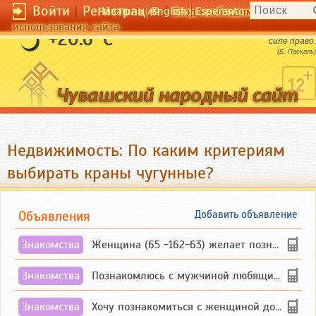
Войти
|
Регистрация
|
Чӑвашла
English
Esperanto
Вход необходим для полног
использования сайта
Люди не могут дать силу праву и дали
+20.6 °C
силе право.
(Б. Паскаль)
Недвижимость: По каким критериям
выбирать краны чугунные?
Объявления
Добавить объявление
Знакомства
Женщина (65 -162-63) желает познакомиться с одиноким, добродушным, без вредных ...
Знакомства
Познакомлюсь с мужчиной любящим танцевать и петь на родном чувашском языке
Знакомства
Хочу познакомиться с женщиной до 55 лет чувашской или русской национальности дл...