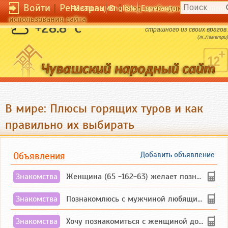
Войти
|
Регистрация
|
Чӑвашла
English
Esperanto
Вход необходим для полног
использования сайта
Человек в самом себе носит самого
+28.8 °C
страшного из своих врагов.
(Ж.Ламетри)
В мире: Плюсы горящих туров и как
правильно их выбирать
Объявления
Добавить объявление
Знакомства
Женщина (65 -162-63) желает познакомиться с одиноким, добродушным, без вредных ...
Знакомства
Познакомлюсь с мужчиной любящим танцевать и петь на родном чувашском языке
Знакомства
Хочу познакомиться с женщиной до 55 лет чувашской или русской национальности дл...