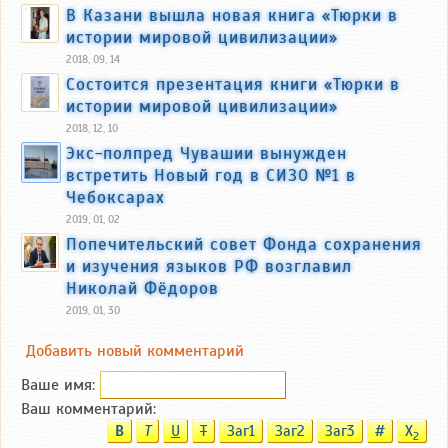
В Казани вышла новая книга «Тюрки в
истории мировой цивилизации»
2018, 09, 14
Состоится презентация книги «Тюрки в
истории мировой цивилизации»
2018, 12, 10
Экс-полпред Чувашии вынужден
встретить Новый год в СИЗО №1 в
Чебоксарах
2019, 01, 02
Попечительский совет Фонда сохранения
и изучения языков РФ возглавил
Николай Фёдоров
2019, 01, 30
Добавить новый комментарий
Ваше имя:
Ваш комментарий:
B
T
U
T
Заг1
Заг2
Заг3
#
X
2