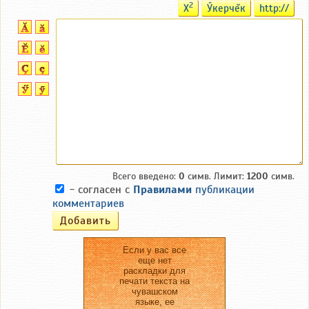
2
X
Ӳкерчĕк
http://
Всего введено:
0
симв. Лимит:
1200
симв.
- согласен с
Правилами
публикации
комментариев
Если у вас все
еще нет
раскладки для
печати текста на
чувашском
языке, ее