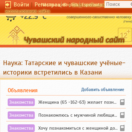
Войти
|
Регистрация
|
Чӑвашла
English
Esperanto
Вход необходим для полног
использования сайта
Совершенство свойственно Богу.Желать
+22.9 °C
совершенного-свойственно человеку.
(Гете)
Наука: Татарские и чувашские учёные-
историки встретились в Казани
Объявления
Добавить объявление
Знакомства
Женщина (65 -162-63) желает познакомиться с одиноким, добродушным, без вредных ...
Знакомства
Познакомлюсь с мужчиной любящим танцевать и петь на родном чувашском языке
Знакомства
Хочу познакомиться с женщиной до 55 лет чувашской или русской национальности дл...