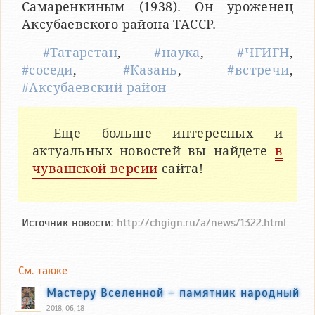
Самаренкиным (1938). Он уроженец
Аксубаевского района ТАССР.
#Татарстан
,
#наука
,
#ЧГИГН
,
#соседи
,
#Казань
,
#встречи
,
#Аксубаевский район
Еще больше интересных и
актуальных новостей вы найдете
в
чувашской версии
сайта!
Источник новости:
http://chgign.ru/a/news/1322.html
См. также
Мастеру Вселенной – памятник народный
2018, 06, 18