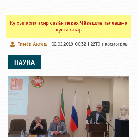
Ку хыпарпа эсир ҫавӑн пекех
Чӑвашла
паллашма
пултаратӑр
Тимӗр Акташ
02.02.2019 00:32 | 2270 просмотров
НАУКА