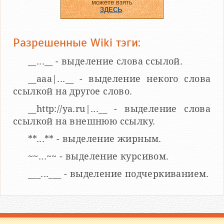
можете взять
ЗДЕСЬ
.
Разрешенные Wiki тэги:
__...__ - выделение слова ссылой.
__aaa|...__ - выделение некого слова
ссылкой на другое слово.
__http://ya.ru|...__ - выделение слова
ссылкой на внешнюю ссылку.
**...** - выделение жирным.
~~...~~ - выделение курсивом.
___...___ - выделение подчеркиванием.