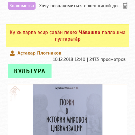
Знакомства
Хочу познакомиться с женщиной до 55 лет чувашской или русской национальности дл...
Ку хыпарпа эсир ҫавӑн пекех
Чӑвашла
паллашма
пултаратӑр
Аçтахар Плотников
10.12.2018 12:40 | 2473 просмотров
КУЛЬТУРА