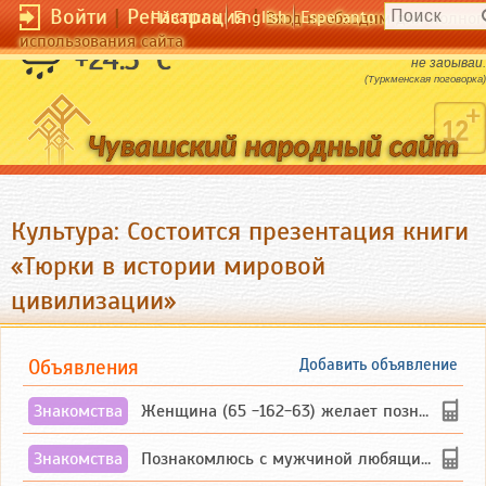
Войти
|
Регистрация
|
Чӑвашла
English
Esperanto
Вход необходим для полног
использования сайта
Дорогу выбирай любую, а родную страну
+24.3 °C
не забывай.
(Туркменская поговорка)
Культура: Состоится презентация книги
«Тюрки в истории мировой
цивилизации»
Объявления
Добавить объявление
Знакомства
Женщина (65 -162-63) желает познакомиться с одиноким, добродушным, без вредных ...
Знакомства
Познакомлюсь с мужчиной любящим танцевать и петь на родном чувашском языке