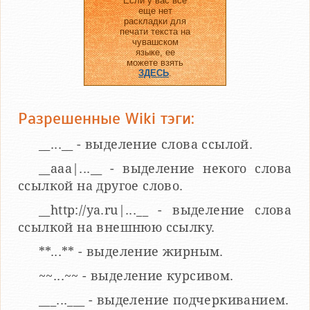
Если у вас все
еще нет
раскладки для
печати текста на
чувашском
языке, ее
можете взять
ЗДЕСЬ
.
Разрешенные Wiki тэги:
__...__ - выделение слова ссылой.
__aaa|...__ - выделение некого слова
ссылкой на другое слово.
__http://ya.ru|...__ - выделение слова
ссылкой на внешнюю ссылку.
**...** - выделение жирным.
~~...~~ - выделение курсивом.
___...___ - выделение подчеркиванием.