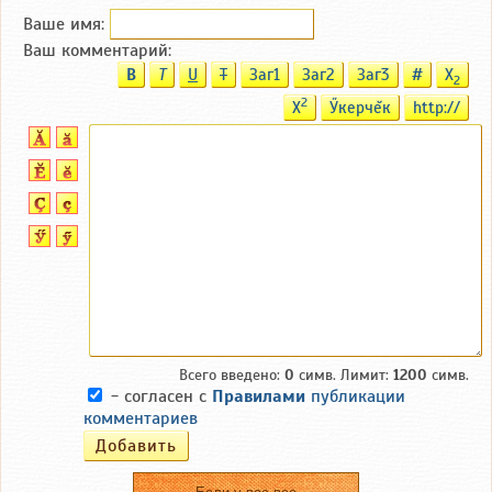
Ваше имя:
Ваш комментарий:
B
T
U
T
Заг1
Заг2
Заг3
#
X
2
2
X
Ӳкерчĕк
http://
Всего введено:
0
симв. Лимит:
1200
симв.
- согласен с
Правилами
публикации
комментариев