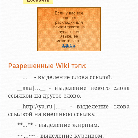
Если у вас все
еще нет
раскладки для
печати текста на
чувашском
языке, ее
можете взять
ЗДЕСЬ
.
Разрешенные Wiki тэги:
__...__ - выделение слова ссылой.
__aaa|...__ - выделение некого слова
ссылкой на другое слово.
__http://ya.ru|...__ - выделение слова
ссылкой на внешнюю ссылку.
**...** - выделение жирным.
~~...~~ - выделение курсивом.