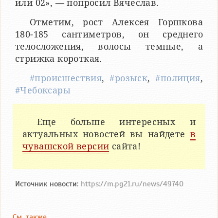
или 02», — попросил Вячеслав.
Отметим, рост Алексея Горшкова
180-185 сантиметров, он среднего
телосложения, волосы темные, а
стрижка короткая.
#происшествия
,
#розыск
,
#полиция
,
#Чебоксары
Еще больше интересных и
актуальных новостей вы найдете
в
чувашской версии
сайта!
Источник новости:
https://m.pg21.ru/news/49740
См. также