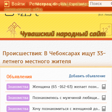
Войти
|
Регистрация
|
Чӑвашла
English
Esperanto
Вход необходим для полног
использования сайта
Без книг тяжко.
+21.5 °C
(В.И. Ленин)
Происшествия: В Чебоксарах ищут 33-
летнего местного жителя
Объявления
Добавить объявление
Знакомства
Женщина (65 -162-63) желает познакомиться с одиноким, добродушным, без вредных ...
Знакомства
Познакомлюсь с мужчиной любящим танцевать и петь на родном чувашском языке
Знакомства
Хочу познакомиться с женщиной до 55 лет чувашской или русской национальности дл...