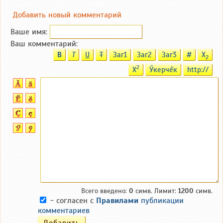
Добавить новый комментарий
Ваше имя:
Ваш комментарий:
B
T
U
T
Заг1
Заг2
Заг3
#
X
2
2
X
Ӳкерчĕк
http://
Всего введено:
0
симв. Лимит:
1200
симв.
- согласен с
Правилами
публикации
комментариев