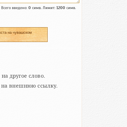
Всего введено:
0
симв. Лимит:
1200
симв.
кста на чувашском
.
 на другое слово.
кой на внешнюю ссылку.