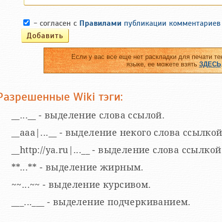
- согласен с
Правилами
публикации комментариев
Если у вас все еще нет раскладки для печати те
языке, ее можете взять
ЗДЕСЬ
Разрешенные Wiki тэги:
__...__ - выделение слова ссылой.
__aaa|...__ - выделение некого слова ссылкой
__http://ya.ru|...__ - выделение слова ссыл
**...** - выделение жирным.
~~...~~ - выделение курсивом.
___...___ - выделение подчеркиванием.