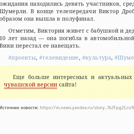
ожидания находились девять участников, сре
Шумерли. В конце телепередачи Виктор Дро
образом она вышла в полуфинал.
Отметим, Виктория живет с бабушкой и дед
10 лет назад — она погибла в автомобильной
Вики перестал ее навещать.
#проекты
,
#телевидение
,
#культура
,
#Шуме
Еще больше интересных и актуальных
чувашской версии
сайта!
Источник новости:
https://m.news.yandex.ru/story...%2Fpg21.