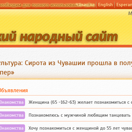
Чӑвашла
English
Espera
необходим для полного использования сайта
М
ультура: Сирота из Чувашии прошла в по
упер»
Объявления
Знакомства
Женщина (65 -162-63) желает познакомиться с одино
Знакомства
Познакомлюсь с мужчиной любящим танцевать и 
Знакомства
Хочу познакомиться с женщиной до 55 лет чувашской