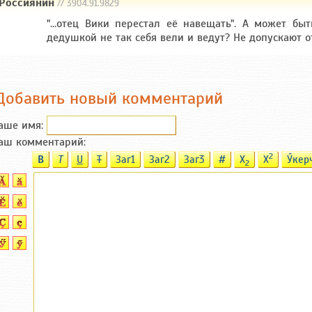
Россиянин
// 3904.91.9829
"...отец Вики перестал её навещать". А может быть
дедушкой не так себя вели и ведут? Не допускают о
Добавить новый комментарий
аше имя:
аш комментарий:
2
B
T
U
T
Заг1
Заг2
Заг3
#
X
X
Ӳкер
2