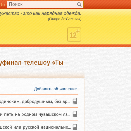
nto
ужество - это как нарядная одежда.
(Оноре де'Бальзак)
луфинал телешоу «Ты
Добавить объявление
ким, добродушным, без вредных ...
петь на родном чувашском языке
 или русской национальности дл...