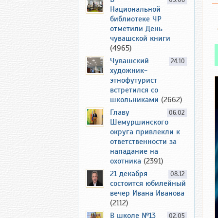
09.06
Национальной
библиотеке ЧР
отметили День
чувашской книги
(4965)
Чувашский
24.10
художник-
этнофутурист
встретился со
школьниками
(2662)
Главу
06.02
Шемуршинского
округа привлекли к
ответственности за
нападание на
охотника
(2391)
21 декабря
08.12
состоится юбилейный
вечер Ивана Иванова
(2112)
В школе №13
02.05