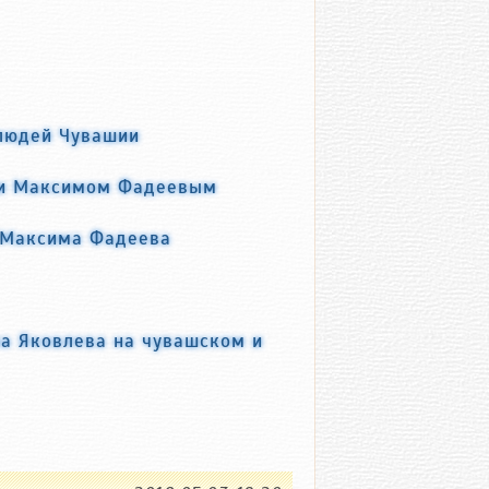
 людей Чувашии
и и Максимом Фадеевым
и Максима Фадеева
на Яковлева на чувашском и