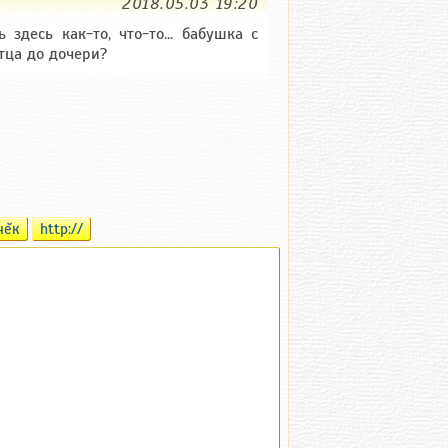
2018.05.03 19:20
 здесь как-то, что-то... бабушка с
тца до дочери?
чĕк
http://