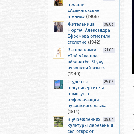
прошли
«Асаматовские
чтения»
(1968)
Жительница
08.03
Нюргеч Александра
Ефремова отметила
столетие
(1942)
Вышла книга
21.05
«Эпӗ чӑвашла
вӗренетӗп. Я учу
чувашский язык»
(1940)
Студенты
25.03
педуниверситета
помогут в
цифровизации
чувашского языка
(1814)
В учреждениях
09.04
культуры деревень и
сел откроют