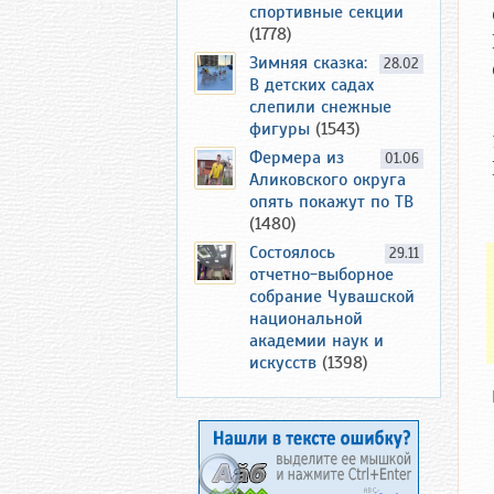
спортивные секции
(1778)
Зимняя сказка:
28.02
В детских садах
слепили снежные
фигуры
(1543)
Фермера из
01.06
Аликовского округа
опять покажут по ТВ
(1480)
Состоялось
29.11
отчетно-выборное
собрание Чувашской
национальной
академии наук и
искусств
(1398)