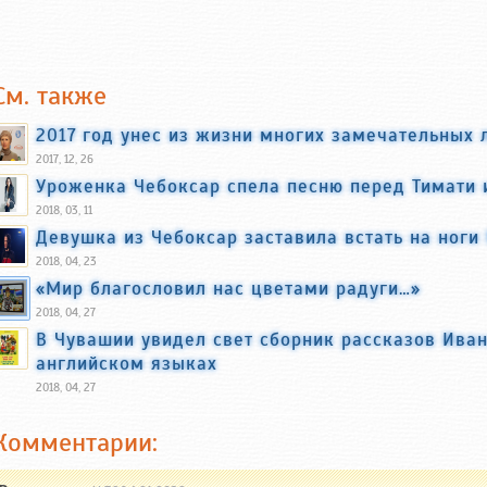
См. также
2017 год унес из жизни многих замечательных
2017, 12, 26
Уроженка Чебоксар спела песню перед Тимат
2018, 03, 11
Девушка из Чебоксар заставила встать на ног
2018, 04, 23
«Мир благословил нас цветами радуги…»
2018, 04, 27
В Чувашии увидел свет сборник рассказов Ива
английском языках
2018, 04, 27
Комментарии: