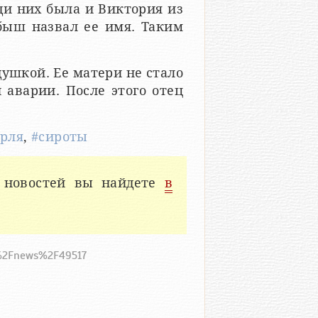
ди них была и Виктория из
быш назвал ее имя. Таким
ушкой. Ее матери не стало
 аварии. После этого отец
рля
,
#сироты
 новостей вы найдете
в
ru%2Fnews%2F49517