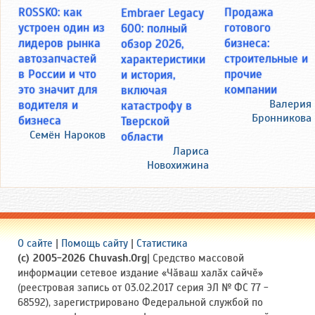
ROSSKO: как
Продажа
Embraer Legacy
устроен один из
готового
600: полный
лидеров рынка
бизнеса:
обзор 2026,
автозапчастей
строительные и
характеристики
в России и что
прочие
и история,
это значит для
компании
включая
водителя и
Валерия
катастрофу в
Бронникова
бизнеса
Тверской
Семён Нароков
области
Лариса
Новохижина
О сайте
|
Помощь сайту
|
Статистика
(c) 2005-2026 Chuvash.Org
| Средство массовой
информации сетевое издание «Чӑваш халӑх сайчӗ»
(реестровая запись от 03.02.2017 серия ЭЛ № ФС 77 -
68592), зарегистрировано Федеральной службой по