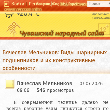
Войти
|
Регистрация
|
Чӑвашла
English
Esperanto
Вход необходим для полног
использования сайта
Всe проходит, кроме жизни. Жизнь
+20.4 °C
пролетает.
(Николай Малов)
Вячеслав Мельников: Виды шарнирных
подшипников и их конструктивные
особенности
Вячеслав Мельников
07.07.2026
09:06
346
просмотров
В современной технике далеко не
всегда рабочие узлы движутся строго по