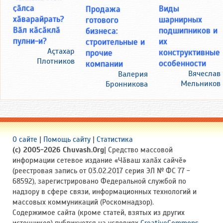
ҫӑлса
Виды
Продажа
хӑварайрать?
шарнирных
готового
Вӑл кӑсӑклӑ
подшипников и
бизнеса:
пулни-и?
их
строительные и
Аçтахар
конструктивные
прочие
Плотников
особенности
компании
Вячеслав
Валерия
Мельников
Бронникова
О сайте
|
Помощь сайту
|
Статистика
(c) 2005-2026 Chuvash.Org
| Средство массовой
информации сетевое издание «Чӑваш халӑх сайчӗ»
(реестровая запись от 03.02.2017 серия ЭЛ № ФС 77 -
68592), зарегистрировано Федеральной службой по
надзору в сфере связи, информационных технологий и
массовых коммуникаций (Роскомнадзор).
Содержимое сайта (кроме статей, взятых из других
источников) публикуется на условиях
CreativeCommons