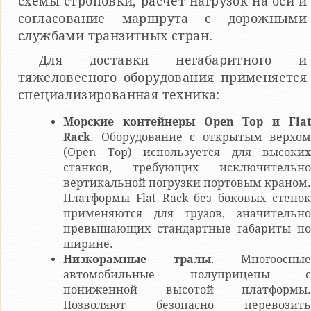
схемы строповки, расчет нагрузок на оси и
согласование маршрута с дорожными
службами транзитных стран.
Для доставки негабаритного и
тяжеловесного оборудования применяется
специализированная техника:
Морские контейнеры Open Top и Flat
Rack
. Оборудование с открытым верхом
(Open Top) используется для высоких
станков, требующих исключительно
вертикальной погрузки портовым краном.
Платформы Flat Rack без боковых стенок
применяются для грузов, значительно
превышающих стандартные габариты по
ширине.
Низкорамные тралы
. Многоосные
автомобильные полуприцепы с
пониженной высотой платформы.
Позволяют безопасно перевозить