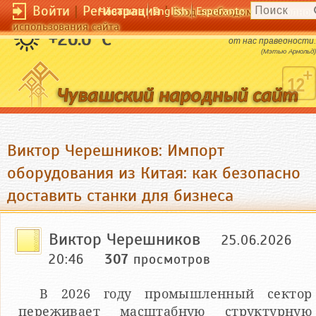
Войти
|
Регистрация
|
Чӑвашла
English
Esperanto
Вход необходим для полног
использования сайта
Бог - это то бесконечное, что требует
+26.6 °C
от нас праведности.
(Мэтью Арнольд)
Виктор Черешников: Импорт
оборудования из Китая: как безопасно
доставить станки для бизнеса
Виктор Черешников
25.06.2026
20:46
307
просмотров
В 2026 году промышленный сектор
переживает масштабную структурную