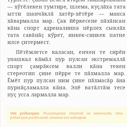
— хӳтӗлекен тумтире, шлема, куҫлӑха тата
ытти шанчӑклӑ хатӗр-хӗтӗре — манса
хӑвармалла мар. Ҫак йӗркесене пӑхӑнсан
кӑна спорт адреналинпа пӗрлех сывлӑх
тата савӑнӑҫ кӳрет, инкек-синкек патне
илсе ҫитермест.
Пӗтӗмлетсе каласан, енчен те сирӗн
унашкал кӑмӑл пур пулсан экстремаллӑ
спорт ҫамрӑксем валли кӑна текен
стереотип ҫине пӗрре те пӑхмалла мар.
Ӗмӗт пур пулсан ним ҫине пӑхмасӑр ӑна
пурнӑҫламалла кӑна. Эпӗ ватӑлтӑм тесе
пуҫ усса лармалла мар.
От редакции
: Размещение статей не означает, что
редакция разделяет мнение его авторов.