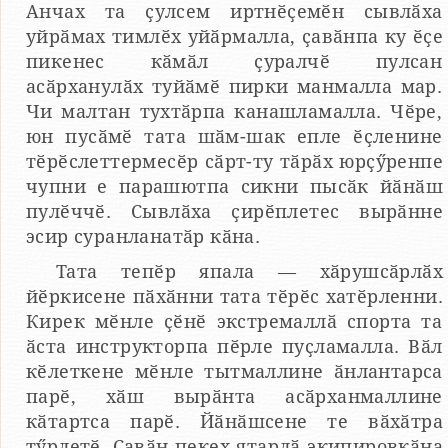
Анчах та ҫулсем иртнӗҫемӗн сывлӑха
уйрӑмах тимлӗх уйӑрмалла, ҫавӑнпа ку ӗҫе
пикенес кӑмӑл ҫуралчӗ пулсан
асӑрханулӑх туйӑмӗ пирки манмалла мар.
Чи малтан тухтӑрпа канашламалла. Чӗре,
юн пусӑмӗ тата шӑм-шак епле ӗҫленине
тӗрӗслеттермесӗр сӑрт-ту тӑрӑх юрҫӳренпе
чупни е парашютпа сикни пысӑк йӑнӑш
пулӗччӗ. Сывлӑха ҫирӗплетес вырӑнне
эсир суранланатӑр кӑна.
Тата тепӗр япала — хӑрушсӑрлӑх
йӗркисене пӑхӑнни тата тӗрӗс хатӗрленни.
Кирек мӗнле ҫӗнӗ экстремаллӑ спорта та
ӑста инструкторпа пӗрле пуҫламалла. Вӑл
кӗлеткене мӗнле тытмаллине ӑнлантарса
парӗ, хӑш вырӑнта асӑрханмаллине
кӑтартса парӗ. Йӑнӑшсене те вӑхӑтра
тӳрлетӗ. Ҫавӑн пекех ятарлӑ экипировкӑна