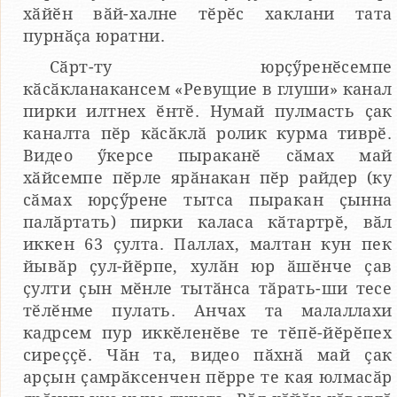
хӑйӗн вӑй-халне тӗрӗс хаклани тата
пурнӑҫа юратни.
Сӑрт-ту юрҫӳренӗсемпе
кӑсӑкланакансем «Ревущие в глуши» канал
пирки илтнех ӗнтӗ. Нумай пулмасть ҫак
каналта пӗр кӑсӑклӑ ролик курма тиврӗ.
Видео ӳкерсе пыраканӗ сӑмах май
хӑйсемпе пӗрле ярӑнакан пӗр райдер (ку
сӑмах юрҫӳрене тытса пыракан ҫынна
палӑртать) пирки каласа кӑтартрӗ, вӑл
иккен 63 ҫулта. Паллах, малтан кун пек
йывӑр ҫул-йӗрпе, хулӑн юр ӑшӗнче ҫав
ҫулти ҫын мӗнле тытӑнса тӑрать-ши тесе
тӗлӗнме пулать. Анчах та малаллахи
кадрсем пур иккӗленӗве те тӗпӗ-йӗрӗпех
сиреҫҫӗ. Чӑн та, видео пӑхнӑ май ҫак
арҫын ҫамрӑксенчен пӗрре те кая юлмасӑр