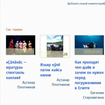
[
Добавить новый комментарий
]
См. также
2026.06.11
2026.06.04
2026.06.28
«Ҫӑлӑнӑҫ —
Как проходит
Изьяр кӳлӗ
юратура»
чек-дайв и
патне кайса
спектакль
зачем он нужен
килни
хаклавӗ
перед
Аçтахар
Аçтахар
погружениями
Плотников
Плотников
в Египте
Евгения
Старохигина