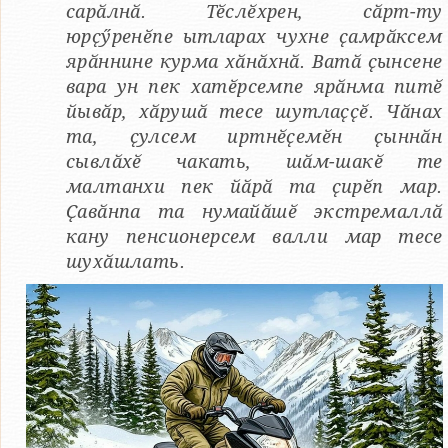
сарӑлнӑ. Тӗслӗхрен, сӑрт-ту
юрҫӳренӗпе ытларах чухне ҫамрӑксем
ярӑннине курма хӑнӑхнӑ. Ватӑ ҫынсене
вара ун пек хатӗрсемпе ярӑнма питӗ
йывӑр, хӑрушӑ тесе шутлаҫҫӗ. Чӑнах
та, ҫулсем иртнӗҫемӗн ҫыннӑн
сывлӑхӗ чакать, шӑм-шакӗ те
малтанхи пек йӑрӑ та ҫирӗп мар.
Ҫавӑнпа та нумайӑшӗ экстремаллӑ
кану пенсионерсем валли мар тесе
шухӑшлать.