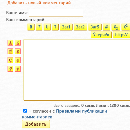
Добавить новый комментарий
Ваше имя:
Ваш комментарий:
2
B
T
U
T
Заг1
Заг2
Заг3
#
X
X
2
Ӳкерчĕк
http://
Всего введено:
0
симв. Лимит:
1200
симв.
- согласен с
Правилами
публикации
комментариев