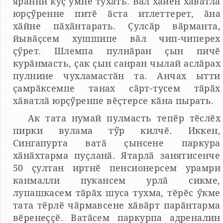
ярӑнни куҫ умне тухать. Вӑл хӑйӗн хӑватлӑ
юрҫӳренне питӗ ӑста итлеттерет, ӑна
хӑйне пӑхӑнтарать. Ҫулсӑр вӑрманта,
йывӑҫсем хушшипе вӑл чип-чиперех
ҫӳрет. Шлемпа пулнӑран ҫын пичӗ
курӑнмасть, ҫак ҫын санран чылай аслӑрах
пулнине чухламастӑн та. Анчах ытти
ҫамрӑксемпе танах сӑрт-тусем тӑрӑх
хӑватлӑ юрҫӳренпе вӗҫтерсе кӑна пырать.
Ак тата нумай пулмасть тепӗр тӗслӗх
пирки вулама тӳр килчӗ. Иккен,
Сингапурта ватӑ ҫынсене паркура
хӑнӑхтарма пуҫланӑ. Ятарлӑ занятисенче
50 ҫултан иртнӗ пенсионерсем урамри
канмалли пукансем урлӑ сикме,
лупашкасем тӑрӑх шуса тухма, тӗрӗс ӳкме
тата тӗрлӗ чӑрмавсене хӑвӑрт парӑнтарма
вӗренеҫҫӗ. Ватӑсем паркурпа адреналин