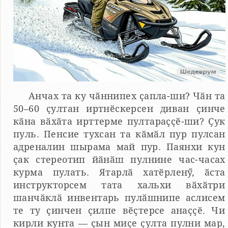
Анчах та ку чӑннипех ҫапла-ши? Чӑн та
50–60 ҫултан иртнӗскерсен диван ҫинче
кӑна вӑхӑта ирттерме пултараҫҫӗ-ши? Ҫук
пуль. Пенсие тухсан та кӑмӑл пур пулсан
адреналин шырама май пур. Паянхи кун
ҫак стереотип йӑнӑш пулнине час-часах
курма пулать. Ятарлӑ хатӗрленӳ, ӑста
инструкторсем тата хальхи вӑхӑтри
шанчӑклӑ инвентарь пулӑшнипе аслисем
те ту ҫинчен ҫилпе вӗҫтерсе анаҫҫӗ. Чи
кирли кунта — ҫын миҫе ҫулта пулни мар,