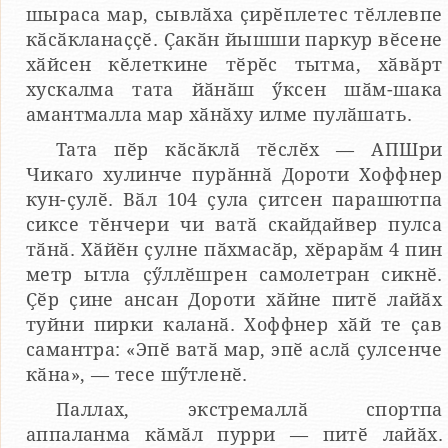
шыраса мар, сывлӑха ҫирӗплетес тӗллевпе
кӑсӑкланаҫҫӗ. Ҫакӑн йышши паркур вӗсене
хӑйсен кӗлеткине тӗрӗс тытма, хӑвӑрт
хускалма тата йӑнӑш ӳксен шӑм-шака
амантмалла мар хӑнӑху илме пулӑшать.
Тата пӗр кӑсӑклӑ тӗслӗх — АПШри
Чикаго хулинче пурӑннӑ Дороти Хоффнер
кун-ҫулӗ. Вӑл 104 ҫула ҫитсен парашютпа
сиксе тӗнчери чи ватӑ скайдайвер пулса
тӑнӑ. Хӑйӗн ҫулне пӑхмасӑр, хӗрарӑм 4 пин
метр ытла ҫӳллӗшрен самолетран сикнӗ.
Ҫӗр ҫине ансан Дороти хӑйне питӗ лайӑх
туйни пирки каланӑ. Хоффнер хӑй те ҫав
самантра: «Эпӗ ватӑ мар, эпӗ аслӑ ҫулсенче
кӑна», — тесе шӳтленӗ.
Паллах, экстремаллӑ спортпа
аппаланма кӑмӑл пурри — питӗ лайӑх.