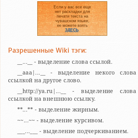
Если у вас все еще
нет раскладки для
печати текста на
чувашском языке,
ее можете взять
ЗДЕСЬ
.
Разрешенные Wiki тэги:
__...__ - выделение слова ссылой.
__aaa|...__ - выделение некого слова
ссылкой на другое слово.
__http://ya.ru|...__ - выделение слова
ссылкой на внешнюю ссылку.
**...** - выделение жирным.
~~...~~ - выделение курсивом.
___...___ - выделение подчеркиванием.