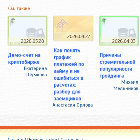
См. также
2026.04.27
2026.05.28
2026.04.03
Как понять
Демо-счет на
Причины
график
криптобирже
стремительной
платежей по
Екатерина
популярности
займу и не
Шумкова
трейдинга
ошибиться в
Михаил
расчетах:
Мельников
разбор для
заемщиков
Анастасия Орлова
О сайте
|
Помощь сайту
|
Статистика