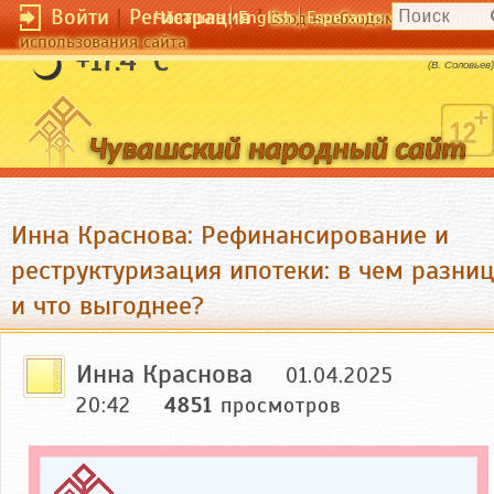
Войти
|
Регистрация
|
Чӑвашла
English
Esperanto
Вход необходим для полног
использования сайта
Свобода - это когда не нужно выбирать.
+17.4 °C
(В. Соловьев)
Инна Краснова: Рефинансирование и
реструктуризация ипотеки: в чем разни
и что выгоднее?
Инна Краснова
01.04.2025
20:42
4851
просмотров