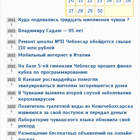
20
21
22
23
24
25
26
27
28
29
30
Куда подевались тридцать миллионов чуваш ?
2021
5
Владимиру Садаю — 95 лет
2021
5
Ремонт школы №31 Чебоксар обойдется свыше
2021
5
110 млн рублей
Мобильный интернет в Италии
2021
5
На базе 5-ой гимназии Чебоксар прошел финал
2021
5
кубка по программированию
В Канаше росгвардейцы помогли
2021
5
эвакуироваться жителям загоревшегося дома
В Чувашии выявлен второй случай заболевания
2020
6
коронавирусом
Похититель туалетной воды из Новочебоксарска
2020
6
извинился за свой поступок и передал деньги
Лаборатория чувашского языка обновила свой
2020
6
рекорд
Размещение бесплатных объявлений на онлайн-
2020
6
досках