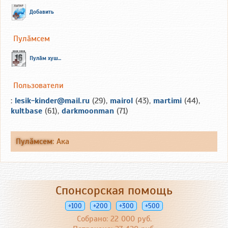
Добавить
Пулăмсем
Пулăм хуш...
Пользователи
:
lesik-kinder@mail.ru
(29),
mairol
(43),
martimi
(44),
kultbase
(61),
darkmoonman
(71)
Пулăмсем
:
Ака
Спонсорская помощь
+100
+200
+300
+500
Собрано: 22 000 руб.