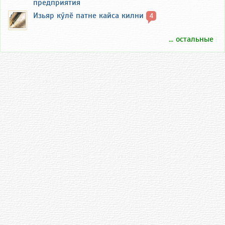
предприятия
Изьяр кӳлӗ патне кайса килни
4
... остальные