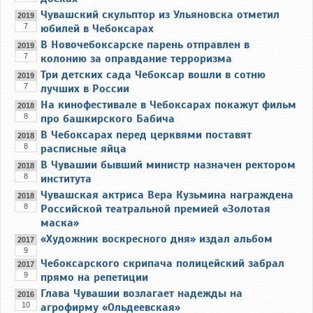
Чувашский скульптор из Ульяновска отметил
2019
7
юбилей в Чебоксарах
В Новочебоксарске парень отправлен в
2019
7
колонию за оправдание терроризма
Три детских сада Чебоксар вошли в сотню
2019
7
лучших в России
На кинофестивале в Чебоксарах покажут фильм
2018
8
про башкирского Бабича
В Чебоксарах перед церквями поставят
2018
8
расписные яйца
В Чувашии бывший министр назначен ректором
2018
8
института
Чувашская актриса Вера Кузьмина награждена
2018
8
Российской театральной премией «Золотая
маска»
«Художник воскресного дня» издал альбом
2017
9
Чебоксарского скрипача полицейский забрал
2017
9
прямо на репетиции
Глава Чувашии возлагает надежды на
2016
10
агрофирму «Ольдеевская»