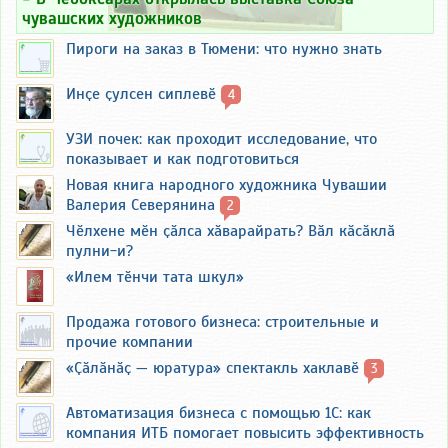
чувашских художников
Пироги на заказ в Тюмени: что нужно знать
Инҫе ҫулсен сиплевӗ
4
УЗИ почек: как проходит исследование, что
показывает и как подготовиться
Новая книга народного художника Чувашии
Валерия Северянина
2
Чӗлхене мӗн ҫӑлса хӑварайрать? Вӑл кӑсӑклӑ
пулни-и?
«Илем тӗнчи тата шкул»
Продажа готового бизнеса: строительные и
прочие компании
«Ҫӑлӑнӑҫ — юратура» спектакль хаклавӗ
3
Автоматизация бизнеса с помощью 1С: как
компания ИТБ помогает повысить эффективность