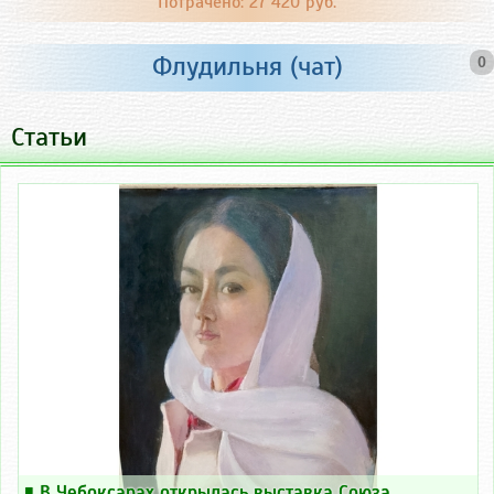
Потрачено: 27 420 руб.
Флудильня (чат)
0
Статьи
￭
В Чебоксарах открылась выставка Союза