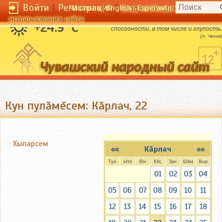
Войти
|
Регистрация
|
Чӑвашла
English
Esperanto
Вход необходим для полног
использования сайта
Университет развивает все
+24.9 °C
способности, в том числе и глупость.
(А. Чехов)
Кун пулăмĕсем: Кăрлач, 22
Хыпарсем
««
Кăрлач
»»
Тун
Ытл
Юн
Кĕç
Эрн
Шăм
Выр
01
02
03
04
05
06
07
08
09
10
11
12
13
14
15
16
17
18