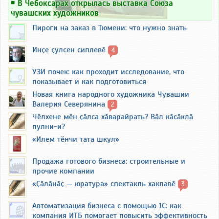
￭
В Чебоксарах открылась выставка Союза
чувашских художников
Пироги на заказ в Тюмени: что нужно знать
Инҫе ҫулсен сиплевӗ
4
УЗИ почек: как проходит исследование, что
показывает и как подготовиться
Новая книга народного художника Чувашии
Валерия Северянина
2
Чӗлхене мӗн ҫӑлса хӑварайрать? Вӑл кӑсӑклӑ
пулни-и?
«Илем тӗнчи тата шкул»
Продажа готового бизнеса: строительные и
прочие компании
«Ҫӑлӑнӑҫ — юратура» спектакль хаклавӗ
3
Автоматизация бизнеса с помощью 1С: как
компания ИТБ помогает повысить эффективность