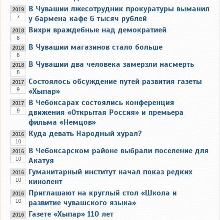
В Чувашии лжесотрудник прокуратуры выманил
2019
7
у бармена кафе 6 тысяч рублей
Вихри враждебные над демократией
2018
8
В Чувашии магазинов стало больше
2018
8
В Чувашии два человека замерзли насмерть
2018
8
Состоялось обсуждение путей развития газеты
2017
9
«Хыпар»
В Чебоксарах состоялись конференция
2017
9
движения «Открытая Россия» и премьера
фильма «Немцов»
Куда девать Народный хурал?
2016
10
В Чебоксарском районе выбрали поселение для
2016
10
Акатуя
Гуманитарный институт начал показ редких
2016
10
кинолент
Приглашают на круглый стол «Школа и
2016
10
развитие чувашского языка»
Газете «Хыпар» 110 лет
2016