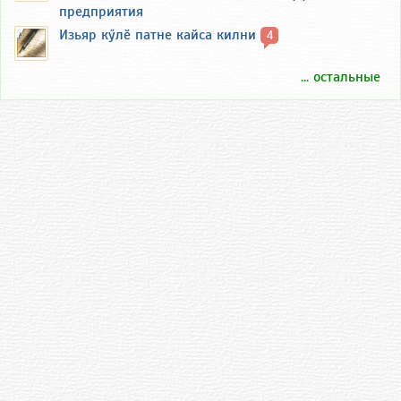
предприятия
Изьяр кӳлӗ патне кайса килни
4
... остальные