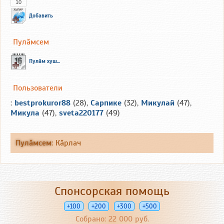
10
Добавить
Пулăмсем
Пулăм хуш...
Пользователи
:
bestprokuror88
(28),
Сарпике
(32),
Микулай
(47),
Микула
(47),
sveta220177
(49)
Пулăмсем
:
Кăрлач
Спонсорская помощь
+100
+200
+300
+500
Собрано: 22 000 руб.