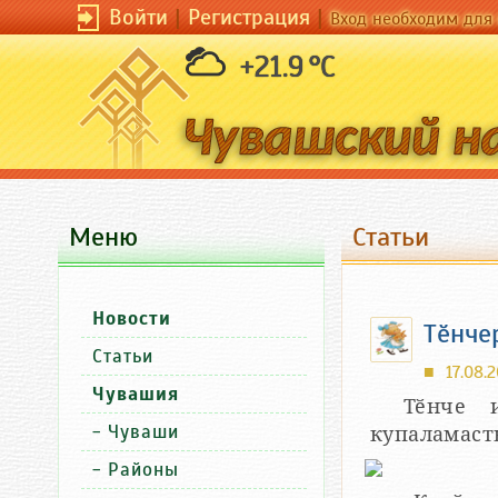
Войти
|
Регистрация
|
Вход необходим для 
+21.9 °C
Меню
Статьи
Новости
Тӗнче
Статьи
17.08.2
■
Чувашия
Тӗнче 
-
Чуваши
купаламасть
-
Районы