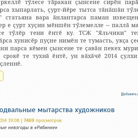
ркеллӗ тӳлесе тӑракан ҫынсене сирӗн пар
рса хыпарлать, ҫурт-йӗре тытса тӑнӑшӑн тӳл
" статьяна вара ӑнлантарса паман извеще
ер е ҫурт хуҫин мӗншӗн тӳлемелле -- паллӑ м
се тӳлӗр тени ӗнтӗ ку. ТСЖ "Яльчики" те
рса хунисӗр пуҫне нимӗн те тумасть, укҫа ҫе
ени парса кӗмен ҫынсене те ҫавӑн пекех мури
 срокӗ те тухнӑ ӗнтӗ, ун вӑхӑчӗ 2014 ҫулхи
ҫленнӗ.
.
[
Добавить
одвальные мытарства художников
014 19:08 |
7469
просмотров
ые невзгоды в «Рябинке»