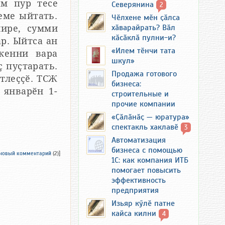
ӑм пур тесе
Северянина
2
еме ыйтать.
Чӗлхене мӗн ҫӑлса
хӑварайрать? Вӑл
нире, сумми
кӑсӑклӑ пулни-и?
ар. Ыйтса ан
«Илем тӗнчи тата
кенни вара
шкул»
ҫ пуҫтарать.
Продажа готового
тлеҫҫӗ. ТСЖ
бизнеса:
 январӗн 1-
строительные и
прочие компании
«Ҫӑлӑнӑҫ — юратура»
спектакль хаклавӗ
3
Автоматизация
бизнеса с помощью
 новый комментарий
(2)]
1С: как компания ИТБ
помогает повысить
эффективность
предприятия
Изьяр кӳлӗ патне
кайса килни
4