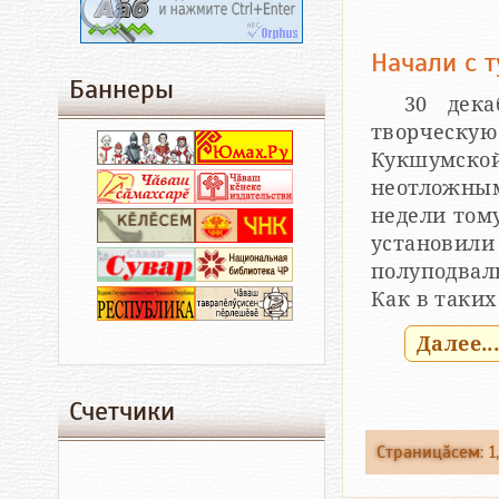
Начали с т
Баннеры
30 дека
творческую
Кукшумско
неотложным
недели том
установили
полуподвал
Как в таких
Далее..
Счетчики
Страницăсем
:
1