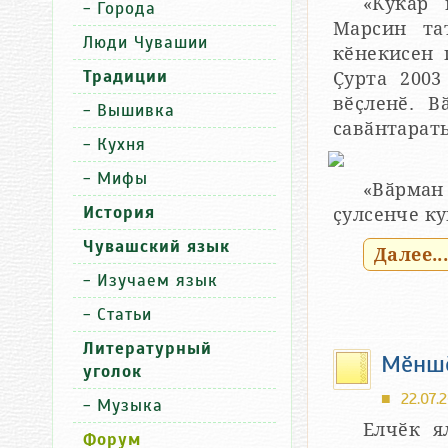
«Кукӑр 
-
Города
Марсин та
Люди Чувашии
кӗнекисен 
Традиции
Ҫурта 2003
вӗҫленӗ. В
-
Вышивка
савӑнтарать
-
Кухня
-
Мифы
«Вӑрман
История
ҫулсенче ку
Чувашский язык
Далее..
-
Изучаем язык
-
Статьи
Литературный
Мӗншӗ
уголок
22.07.2
■
-
Музыка
Елчӗк я
Форум