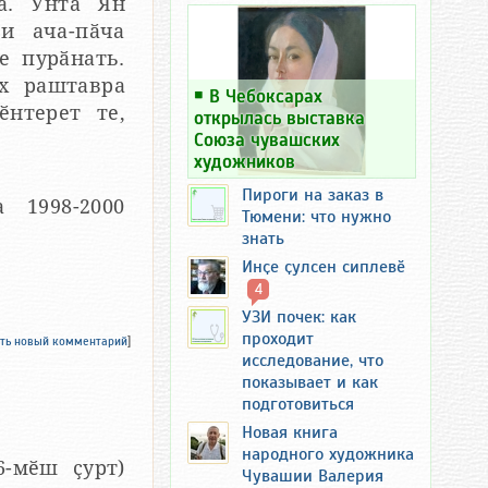
ӑ. Унта Ян
и ача-пӑча
е пурӑнать.
ах раштавра
￭
В Чебоксарах
ӗнтерет те,
открылась выставка
Союза чувашских
художников
Пироги на заказ в
 1998-2000
Тюмени: что нужно
знать
Инҫе ҫулсен сиплевӗ
4
УЗИ почек: как
проходит
ть новый комментарий
]
исследование, что
показывает и как
подготовиться
Новая книга
народного художника
6-мӗш ҫурт)
Чувашии Валерия