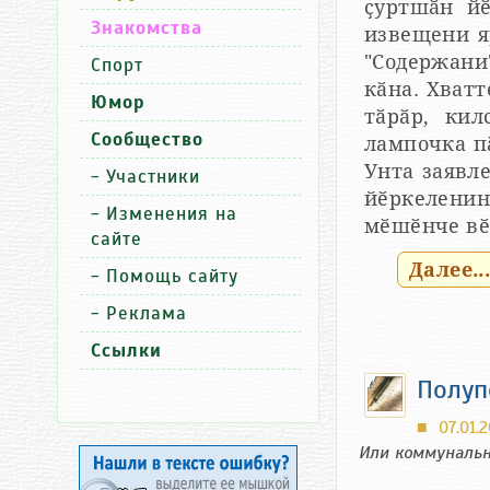
ҫуртшӑн йӗ
Знакомства
извещени я
"Содержани
Спорт
кӑна. Хватт
Юмор
тӑрӑр, кил
Сообщество
лампочка пӑ
Унта заявл
-
Участники
йӗркеленин
-
Изменения на
мӗшӗнче вӗ
сайте
Далее..
-
Помощь сайту
-
Реклама
Ссылки
Полуп
07.01.2
■
Или коммунальн