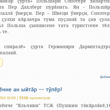
макӑр ҫурта» Польшӑри Сопотере хӑпартн
та Пер Дахлберг пурӑнать. Ян - Польшӑр
паллӑ ӳнерҫи. Пер – Швеци ӳнерҫи, Сопотер
 ҫулхи кӑрлачра тума пуҫланӑ та ҫав ҫул
ӑл Польша ҫыннисене тата туристсене тӗл
 те.
 спиралӗ» ҫурта Германири Дармштадтра
паланӑ.
.
[
Добави
нне ан ыйтӑр -- тӳлӗр!
014 16:09 |
5508
просмотров
лӗнче "Яльчики" ТСЖ (Пушкин тӑкӑрлӑкӗ,1