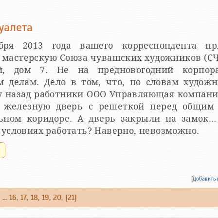
уалета
бря 2013 года вашего корреспондента пр
 мастерскую Союза чувашских художников (СЧ
й, дом 7. Не на предновогодний корпор
 делам. Дело в том, что, по словам художн
у назад работники ООО Управляющая компани
 железную дверь с решеткой перед общим 
ьном коридоре. А дверь закрыли на замок…
 условиях работать? Наверно, невозможно.
.
[
Добавить
, ...
16
,
17
,
18
,
19
,
20
, [21]