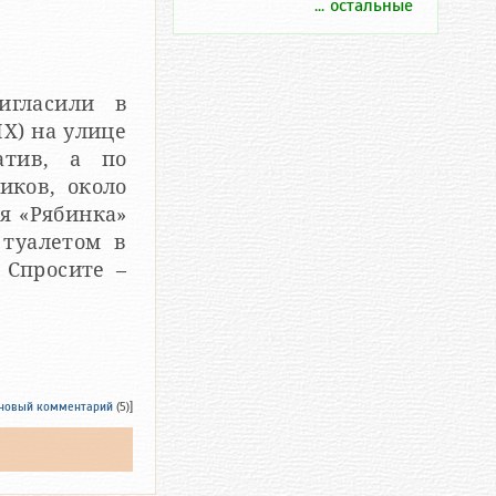
... остальные
игласили в
Х) на улице
атив, а по
иков, около
я «Рябинка»
туалетом в
 Спросите –
 новый комментарий
(5)]