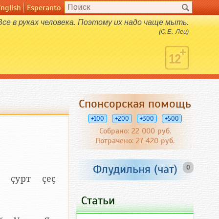
English
Esperanto
Всe в руках человека. Поэтому их надо чаще мыть.
(С.Е. Лец)
Спонсорская помощь
+100
+200
+300
+500
Собрано: 22 000 руб.
Потрачено: 27 420 руб.
Флудильня (чат)
0
ь ҫурт ҫеҫ
Статьи