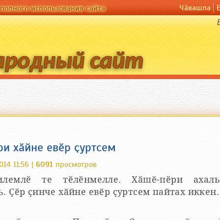
Чӑвашла
полного использования сайта
ри хӑйне евӗр ҫуртсем
014 11:56 |
6091
просмотров
илемлӗ те тӗлӗнмелле. Хӑшӗ-пӗри ахал
. Ҫӗр ҫинче хӑйне евӗр ҫуртсем пайтах иккен.