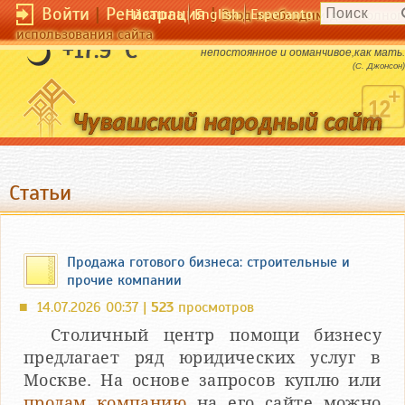
Войти
|
Регистрация
|
Чӑвашла
English
Esperanto
Вход необходим для полног
использования сайта
Коммерция - дитя фортуны,
+17.9 °C
непостоянное и обманчивое,как мать.
(С. Джонсон)
Статьи
Продажа готового бизнеса: строительные и
прочие компании
14.07.2026 00:37 |
523
просмотров
■
Столичный центр помощи бизнесу
предлагает ряд юридических услуг в
Москве. На основе запросов куплю или
продам компанию
на его сайте можно