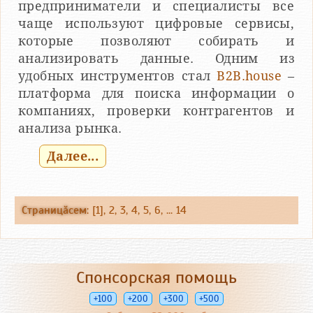
предприниматели и специалисты все
чаще используют цифровые сервисы,
которые позволяют собирать и
анализировать данные. Одним из
удобных инструментов стал
B2B.house
–
платформа для поиска информации о
компаниях, проверки контрагентов и
анализа рынка.
Далее...
Страницăсем
: [1],
2
,
3
,
4
,
5
,
6
, ...
14
Спонсорская помощь
+100
+200
+300
+500