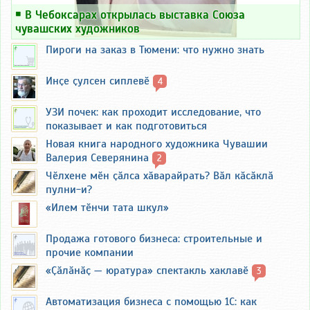
￭
В Чебоксарах открылась выставка Союза
чувашских художников
Пироги на заказ в Тюмени: что нужно знать
Инҫе ҫулсен сиплевӗ
4
УЗИ почек: как проходит исследование, что
показывает и как подготовиться
Новая книга народного художника Чувашии
Валерия Северянина
2
Чӗлхене мӗн ҫӑлса хӑварайрать? Вӑл кӑсӑклӑ
пулни-и?
«Илем тӗнчи тата шкул»
Продажа готового бизнеса: строительные и
прочие компании
«Ҫӑлӑнӑҫ — юратура» спектакль хаклавӗ
3
Автоматизация бизнеса с помощью 1С: как