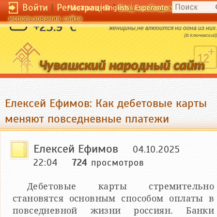
Войти
|
Регистрация
|
Чӑвашла
English
Esperanto
Вход необходим для полног
использования сайта
В мужчину,которого любят все
+23.9 °C
женщины,не влюбится ни одна из них.
(В.Ключевский)
Елексей Ефимов: Как дебетовые карты
меняют повседневные платежи
Елексей Ефимов
04.10.2025
22:04
724
просмотров
Дебетовые карты стремительно
становятся основным способом оплаты в
повседневной жизни россиян. Банки