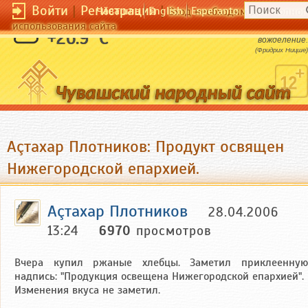
Войти
|
Регистрация
|
Чӑвашла
English
Esperanto
Вход необходим для полног
использования сайта
Любовь прощает любимому даже его
+26.9 °C
вожделение.
(Фридрих Ницше)
Аçтахар Плотников: Продукт освящен
Нижегородской епархией.
Аçтахар Плотников
28.04.2006
13:24
6970
просмотров
Вчера купил ржаные хлебцы. Заметил приклеенную
надпись: "Продукция освещена Нижегородской епархией".
Изменения вкуса не заметил.