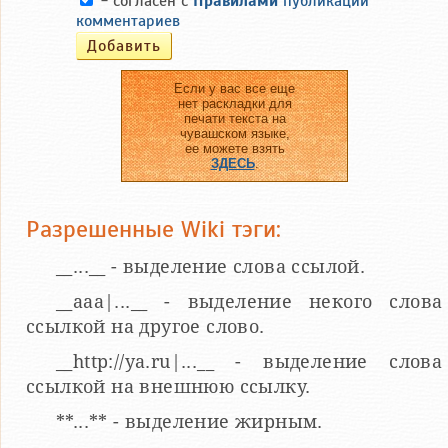
- согласен с
Правилами
публикации
комментариев
Если у вас все еще
нет раскладки для
печати текста на
чувашском языке,
ее можете взять
ЗДЕСЬ
.
Разрешенные Wiki тэги:
__...__ - выделение слова ссылой.
__aaa|...__ - выделение некого слова
ссылкой на другое слово.
__http://ya.ru|...__ - выделение слова
ссылкой на внешнюю ссылку.
**...** - выделение жирным.