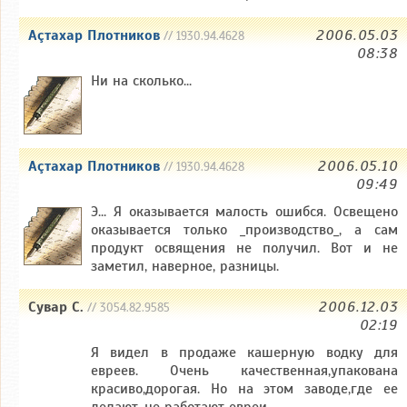
Аçтахар Плотников
2006.05.03
// 1930.94.4628
08:38
Ни на сколько...
Аçтахар Плотников
2006.05.10
// 1930.94.4628
09:49
Э... Я оказывается малость ошибся. Освещено
оказывается только _производство_, а сам
продукт освящения не получил. Вот и не
заметил, наверное, разницы.
Сувар С.
2006.12.03
// 3054.82.9585
02:19
Я видел в продаже кашерную водку для
евреев. Очень качественная,упакована
красиво,дорогая. Но на этом заводе,где ее
делают, не работают евреи.