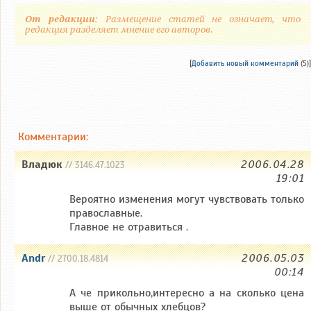
От редакции
: Размещение статей не означает, что
редакция разделяет мнение его авторов.
[
Добавить новый комментарий
(5)]
Комментарии:
Владюк
2006.04.28
// 3146.47.1023
19:01
Вероятно изменения могут чувствовать только
православные.
Главное не отравиться .
Andr
2006.05.03
// 2700.18.4814
00:14
А че прикольно,интересно а на сколько цена
выше от обычных хлебцов?