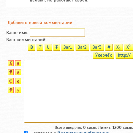
Добавить новый комментарий
Ваше имя:
Ваш комментарий:
2
B
T
U
T
Заг1
Заг2
Заг3
#
X
X
2
Ӳкерчĕк
http://
Всего введено:
0
симв. Лимит:
1200
симв.