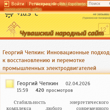
Войти
|
Регистрация
|
Чӑвашла
English
Esperanto
Вход необходим для полног
использования сайта
Дорогу выбирай любую, а родную страну
+16.9 °C
не забывай.
(Туркменская поговорка)
Георгий Чепкин: Инновационные подхо
к восстановлению и перемотке
промышленных электродвигателей
Георгий Чепкин
02.04.2026
15:59
420
просмотров
Стабильность энергетического
комплекса любого современного