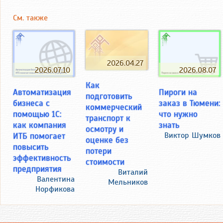
См. также
2026.04.27
2026.07.10
2026.08.07
Как
Автоматизация
Пироги на
подготовить
бизнеса с
заказ в Тюмени:
коммерческий
помощью 1С:
что нужно
транспорт к
как компания
знать
осмотру и
ИТБ помогает
Виктор Шумков
оценке без
повысить
потери
эффективность
стоимости
предприятия
Виталий
Валентина
Мельников
Норфикова