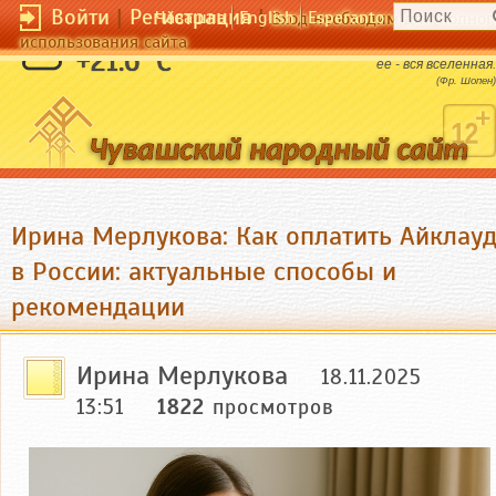
Войти
|
Регистрация
|
Чӑвашла
English
Esperanto
Вход необходим для полног
использования сайта
Музыка не имеет отечества; отечество
+21.6 °C
ее - вся вселенная.
(Фр. Шопен)
Ирина Мерлукова: Как оплатить Айклау
в России: актуальные способы и
рекомендации
Ирина Мерлукова
18.11.2025
13:51
1822
просмотров