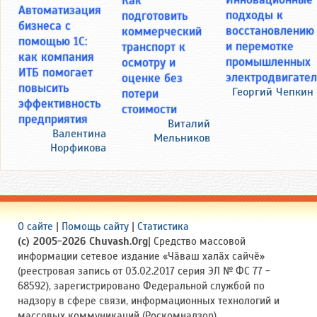
Автоматизация
подходы к
подготовить
бизнеса с
восстановлению
коммерческий
помощью 1С:
и перемотке
транспорт к
как компания
промышленных
осмотру и
ИТБ помогает
электродвигате
оценке без
повысить
Георгий Чепкин
потери
эффективность
стоимости
предприятия
Виталий
Валентина
Мельников
Норфикова
О сайте
|
Помощь сайту
|
Статистика
(c) 2005-2026 Chuvash.Org
| Средство массовой
информации сетевое издание «Чӑваш халӑх сайчӗ»
(реестровая запись от 03.02.2017 серия ЭЛ № ФС 77 -
68592), зарегистрировано Федеральной службой по
надзору в сфере связи, информационных технологий и
массовых коммуникаций (Роскомнадзор).