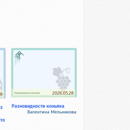
2026.05.28
28
Разновидности коньяка
из
Валентина Мельникова
что