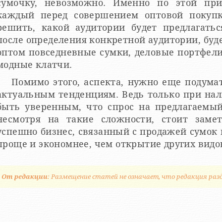
сумочку, невозможно. Именно по этой при
каждый перед совершением оптовой покупк
решить, какой аудитории будет предлагатьс
после определения конкретной аудитории, буд
оптом повседневные сумки, деловые портфел
модные клатчи.
Помимо этого, аспекта, нужно еще подумат
актуальным тенденциям. Ведь только при нал
быть уверенным, что спрос на предлагаемый
несмотря на такие сложности, стоит заме
успешно бизнес, связанный с продажей сумок 
проще и экономнее, чем открытие других видо
От редакции
: Размещение статей не означает, что редакция раз