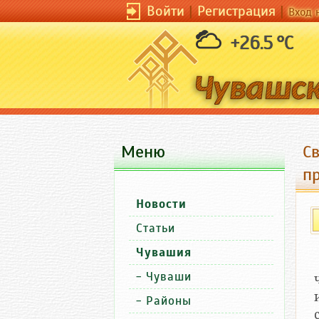
Войти
|
Регистрация
|
Вход 
+26.5 °C
Меню
С
п
Новости
Статьи
Чувашия
-
Чуваши
-
Районы