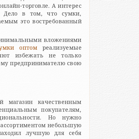
онлайн-торговле. А интерес
. Дело в том, что сумки,
аемым это востребованный
 минимальными вложениями
умки оптом
реализуемые
яют избежать не только
дому предпринимателю свою
ой магазин качественным
тенциальным покупателям,
циональности. Но нужно
м ассортиментом небольшую
находил лучшую для себя