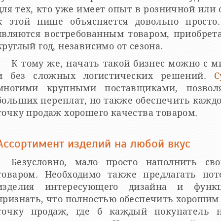
для тех, кто уже имеет опыт в розничной или 
к этой нише объясняется довольно просто
являются востребованным товаром, приобрет
круглый год, независимо от сезона.
К тому же, начать такой бизнес можно с
и без сложных логистических решений.
С
многими крупными поставщиками, позвол
больших переплат, но также обеспечить каж
точку продаж хорошего качества товаром.
Ассортимент изделий на любой вкус
Безусловно, мало просто наполнить св
товаром. Необходимо также предлагать по
изделия интересующего дизайна и функ
признать, что полностью обеспечить хороши
точку продаж, где б каждый покупатель 