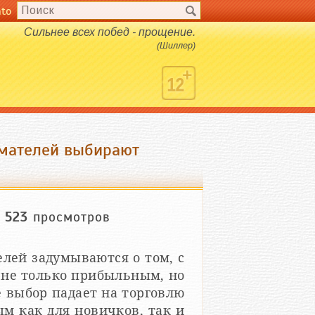
nto
Сильнее всех побед - прощение.
(Шиллер)
имателей выбирают
523
просмотров
лей задумываются о том, с
о не только прибыльным, но
е выбор падает на торговлю
м как для новичков, так и