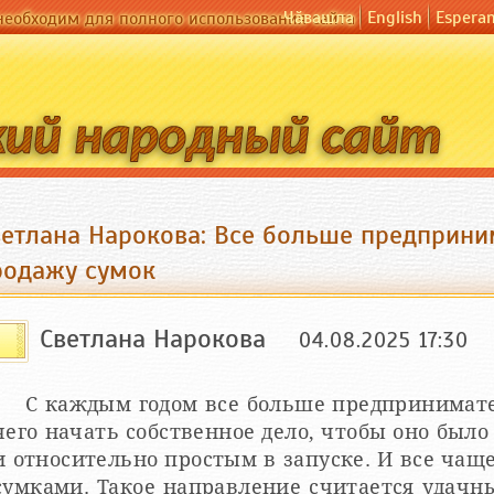
Чӑвашла
English
Espera
необходим для полного использования сайта
ветлана Нарокова: Все больше предприн
родажу сумок
Светлана Нарокова
04.08.2025 17:30
С каждым годом все больше предпринимате
чего начать собственное дело, чтобы оно был
и относительно простым в запуске. И все чащ
сумками. Такое направление считается удачны