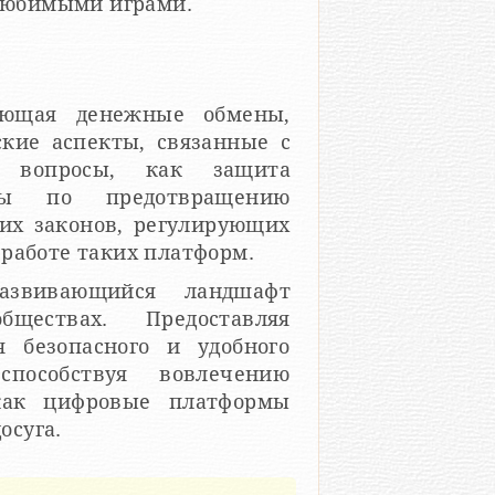
 любимыми играми.
ающая денежные обмены,
кие аспекты, связанные с
е вопросы, как защита
еры по предотвращению
их законов, регулирующих
работе таких платформ.
развивающийся ландшафт
ществах. Предоставляя
я безопасного и удобного
способствуя вовлечению
 как цифровые платформы
осуга.