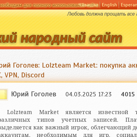
Чӑвашла
English
Espera
необходим для полного использования сайта
Любовь должна прощать все г
ий Гоголев: Lolzteam Market: покупка акк
, VPN, Discord
Юрий Гоголев
04.03.2025 17:23
4015
Lolzteam Market является известной 
различных типов учетных записей. П
выделяется как важный игрок, облегчающий д
аккаунтам, необходимым для игр, социал