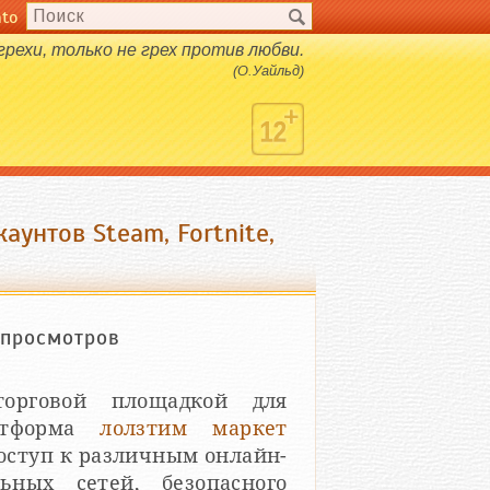
nto
рехи, только не грех против любви.
(О.Уайльд)
аунтов Steam, Fortnite,
просмотров
торговой площадкой для
латформа
лолзтим маркет
оступ к различным онлайн-
ьных сетей, безопасного