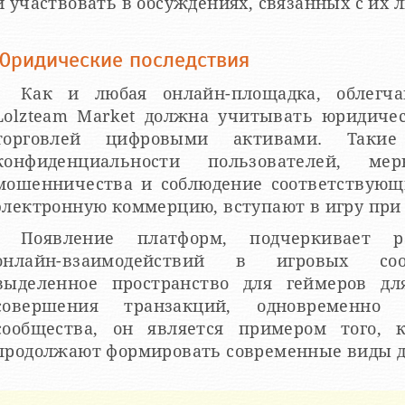
и участвовать в обсуждениях, связанных с их
Юридические последствия
Как и любая онлайн-площадка, облегч
Lolzteam Market должна учитывать юридичес
торговлей цифровыми активами. Таки
конфиденциальности пользователей, м
мошенничества и соблюдение соответствующ
электронную коммерцию, вступают в игру при 
Появление платформ, подчеркивает 
онлайн-взаимодействий в игровых сооб
выделенное пространство для геймеров дл
совершения транзакций, одновременно 
сообщества, он является примером того,
продолжают формировать современные виды д