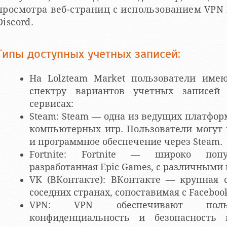
просмотра веб-страниц с использованием VPN
Discord.
Типы доступных учетных записей:
На Lolzteam Market пользователи имею
спектру вариантов учетных записей
сервисах:
Steam: Steam — одна из ведущих платфо
компьютерных игр. Пользователи могут
и программное обеспечение через Steam.
Fortnite: Fortnite — широко попул
разработанная Epic Games, с различным
VK (ВКонтакте): ВКонтакте — крупная 
соседних странах, сопоставимая с Faceboo
VPN: VPN обеспечивают польз
конфиденциальность и безопасность 