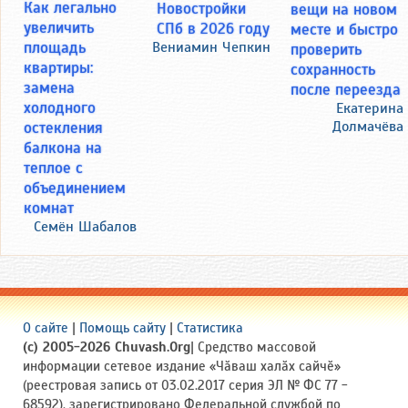
Как легально
Новостройки
вещи на новом
увеличить
СПб в 2026 году
месте и быстро
площадь
Вениамин Чепкин
проверить
квартиры:
сохранность
замена
после переезда
холодного
Екатерина
Долмачёва
остекления
балкона на
теплое с
объединением
комнат
Семён Шабалов
О сайте
|
Помощь сайту
|
Статистика
(c) 2005-2026 Chuvash.Org
| Средство массовой
информации сетевое издание «Чӑваш халӑх сайчӗ»
(реестровая запись от 03.02.2017 серия ЭЛ № ФС 77 -
68592), зарегистрировано Федеральной службой по