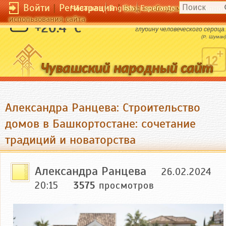
Войти
|
Регистрация
|
Чӑвашла
English
Esperanto
Вход необходим для полног
использования сайта
Призвание художника - бросать свет в
+20.4 °C
глубину человеческого сердца.
(Р. Шуман)
Александра Ранцева: Строительство
домов в Башкортостане: сочетание
традиций и новаторства
Александра Ранцева
26.02.2024
20:15
3575
просмотров