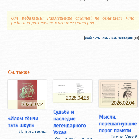
От редакции
: Размещение статей не означает, что
редакция разделяет мнение его авторов.
[
Добавить новый комментарий
(11)]
См. также
2026.04.26
2026.02.04
2026.07.14
Судьба и
Мысли,
«Илем тӗнчи
наследие
перешагнувшие
тата шкул»
легендарного
порог памяти
Л. Богатеева
Ухсая
Елена Ухсай
Виталий Станьял