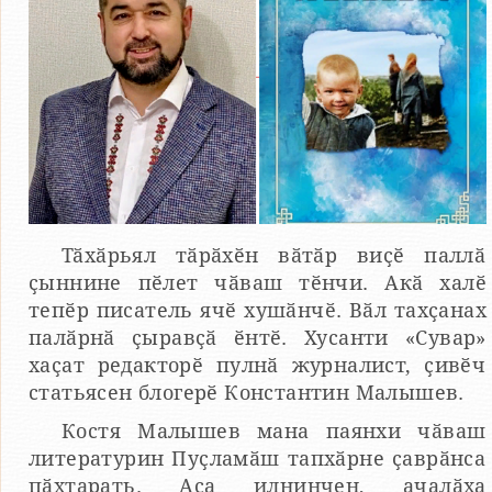
Тӑхӑрьял тӑрӑхӗн вӑтӑр виҫӗ паллӑ
ҫыннине пӗлет чӑваш тӗнчи. Акӑ халӗ
тепӗр писатель ячӗ хушӑнчӗ. Вӑл тахҫанах
палӑрнӑ ҫыравҫӑ ӗнтӗ. Хусанти «Сувар»
хаҫат редакторӗ пулнӑ журналист, ҫивӗч
статьясен блогерӗ Константин Малышев.
Костя Малышев мана паянхи чӑваш
литературин Пуҫламӑш тапхӑрне ҫаврӑнса
пӑхтарать. Аса илнинчен, ачалӑха