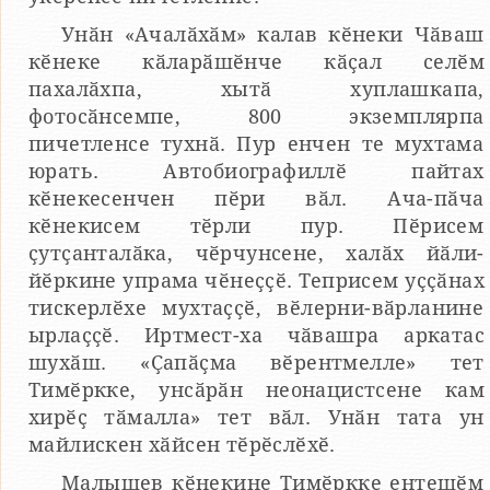
Унӑн «Ачалӑхӑм» калав кӗнеки Чӑваш
кӗнеке кӑларӑшӗнче кӑҫал селӗм
пахалӑхпа, хытӑ хуплашкапа,
фотосӑнсемпе, 800 экземплярпа
пичетленсе тухнӑ. Пур енчен те мухтама
юрать. Автобиографиллӗ пайтах
кӗнекесенчен пӗри вӑл. Ача-пӑча
кӗнекисем тӗрли пур. Пӗрисем
ҫутҫанталӑка, чӗрчунсене, халӑх йӑли-
йӗркине упрама чӗнеҫҫӗ. Теприсем уҫҫӑнах
тискерлӗхе мухтаҫҫӗ, вӗлерни-вӑрланине
ырлаҫҫӗ. Иртмест-ха чӑвашра аркатас
шухӑш. «Ҫапӑҫма вӗрентмелле» тет
Тимӗркке, унсӑрӑн неонацистсене кам
хирӗҫ тӑмалла» тет вӑл. Унӑн тата ун
майлискен хӑйсен тӗрӗслӗхӗ.
Малышев кӗнекине Тимӗркке ентешӗм