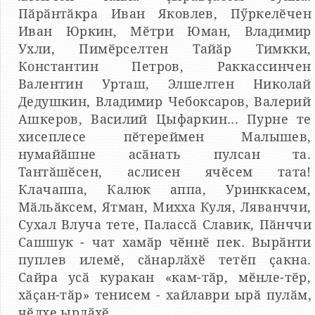
Пӑрӑнтӑкра Иван Яковлев, Пӳркелӗчен
Иван Юркин, Мӗтри Юман, Владимир
Ухли, Пимӗрселтен Тайӑр Тимкки,
Константин Петров, Раккассинчен
Валентин Урташ, Элшелтен Николай
Дедушкин, Владимир Чебоксаров, Валерий
Ашкеров, Василий Цыфаркин... Пурне те
хисеплесе пӗтереймен Малышев,
нумайӑшне асӑнать пулсан та.
Тантӑшӗсен, аслисен ячӗсем тата!
Клачаппа, Калюк аппа, Уринккасем,
Мӑльӑксем, Ятман, Михха Куля, Ляванччи,
Сухал Влуча тете, Палассӑ Славик, Пӑнччи
Сашшук - чат хамӑр чӗннӗ пек. Вырӑнти
пуплев илемӗ, сӑнарлӑхӗ тетӗп ҫакна.
Сайра усӑ куракан «кам-тӑр, мӗнле-тӗр,
хӑҫан-тӑр» тенисем - хайлаври ырӑ пулӑм,
чӗлхе ырлӑхӗ.