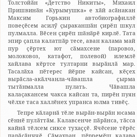
Толстойӑн «Детство Никиты», Михаил
Пришвинӑн «Курымушка» е хӑй асӑнакан
Максим Горькин автобиографиллӗ
повеҫӗсем асилӳ ҫыраканшӑн ҫирӗп шкул
пулмалла. Вӗсен ҫирӗп шӑнӑрӗ кирлӗ. Тата
эпир ҫапла калатпӑр тесе, аван калама май
пур ҫӗртех ют сӑмахсене (паровоз,
молоковоз, катафот, полевой) илемлӗ
хайлава кӗртсе тултарни вырӑнлӑ мар.
Тасалӑха пӗтерес йӗрпе кайсан, кӗҫех
вырӑсла-акӑлчанла-чӑвашла ҫырма
тытӑнмалла пулать. Чӑвашла
калаҫакансем чакса кайсан та, пирӗн пуян
чӗлхе таса халлӗнех упранса юлма тивӗҫ.
Тепре кӑларнӑ тӗле вырӑн-вырӑн юсама
сӗннӗ пулӑттӑм. Калавсенче пӑрӑнса, тӑсса
кайнӑ тӗлсем сиксе тухаҫҫӗ. Ячӗсене тӗрӗс
парӑсӑнччӗ. Сӑмахран, пӗрремӗш калава