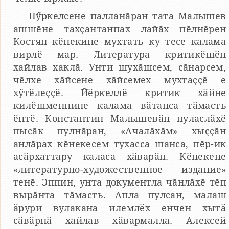
Пӳркелсене палланӑран тата Малышев
ашшӗне тахҫантанпах лайӑх пӗлнӗрен
Костян кӗнекине мухтать ку тесе калама
вирлӗ мар. Литература критикӗшӗн
хайлав хаклӑ. Унти шухӑшсем, сӑнарсем,
чӗлхе хӑйсене хӑйсемех мухтаҫҫӗ е
хӳтӗлеҫҫӗ. Йӗркеллӗ критик хӑйне
килӗшменнине калама вӑтанса тӑмасть
ӗнтӗ. Константин Малышевӑн пуласлӑхӗ
пысӑк пулнӑран, «Ачалӑхӑм» хыҫҫӑн
анлӑрах кӗнекесем тухасса шанса, пӗр-ик
асӑрхаттару каласа хӑварӑп. Кӗнекене
«литературно-художественное издание»
тенӗ. Эппин, унта документла чӑнлӑхӗ тӗп
вырӑнта тӑмасть. Апла пулсан, малаш
ӑрури вулакана илемлӗх енчен хытӑ
сӑвӑрнӑ хайлав хӑвармалла. Алексей