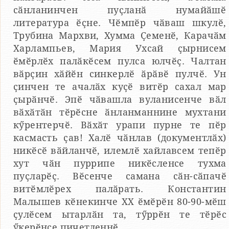
сӑнланинчен пуҫланӑ нумайӑшӗ
литература ӗҫне. Чӗмпӗр чӑваш шкулӗ,
Трубина Мархви, Хумма Ҫеменӗ, Карачӑм
Харлампьев, Мария Ухсай ҫырнисем
ӗмӗрлӗх палӑкӗсем пулса юлчӗҫ. Чалтан
вӑрҫин хӑйӗн синкерлӗ ӑрӑвӗ пулчӗ. Ун
ҫинчен те ачалӑх куҫӗ витӗр сахал мар
ҫырӑнчӗ. Эпӗ чӑвашла вуланисенче вӑл
вӑхӑтӑн тӗрӗсне ӑнланманнине мухтани
кӳрентерчӗ. Вӑхӑт урапи пурне те пӗр
касмасть ҫав! Халӗ чӑнлав (документлӑх)
никӗсӗ вӑйланчӗ, илемлӗ хайлавсем тепӗр
хут чӑн пуррипе никӗсленсе тухма
пуҫларӗҫ. Вӗсенче самана сӑн-сӑпачӗ
витӗмлӗрех палӑрать. Константин
Малышев кӗнекинче ХХ ӗмӗрӗн 80-90-мӗш
ҫулӗсем ытарлӑн та, тӳррӗн те тӗрӗс
ӳкерӗнсе пичетленнӗ.