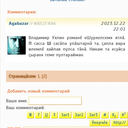
Комментарии:
Agabazar
2023.12.22
// 4063.27.9564
22:01
Владимир Ухлин романĕ «Шуркелсем» ятлă.
П
сасса
Ш
сасăпа улăштарнă та, çапла вара
илемлĕ хайлав пулса тăнă. Никам та «суйса
çыран» теме пултарайман.
Страницăсем
:
1
, [2]
Добавить новый комментарий
Ваше имя:
Ваш комментарий:
2
B
T
U
T
Заг1
Заг2
Заг3
#
X
X
2
Ӳкерчĕк
http://