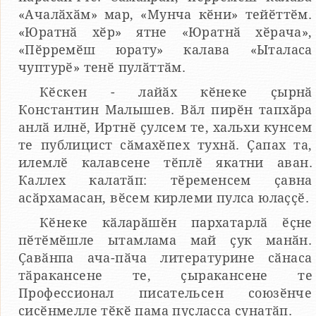
«Ачалӑхӑм» мар, «Мунча кӗни» тейӗттӗм.
«Юратнӑ хӗр» ятне «Юратнӑ хӗрача»,
«Пӗрремӗш юрату» калава «Ыталаса
чуптурӗ» тенӗ пулӑттӑм.
Кӗскен - лайӑх кӗнеке ҫырнӑ
Константин Малышев. Вӑл пирӗн тапхӑра
анлӑ илнӗ, Иртнӗ ҫулсем те, хальхи кунсем
те публицист сӑмахӗпех тухнӑ. Ҫапах та,
илемлӗ калавсене тӗплӗ якатни аван.
Каллех калатӑп: тӗременсем ҫавна
асӑрхамасан, вӗсем кирлеми пулса юлаҫҫӗ.
Кӗнеке кӑларӑшӗн пархатарлӑ ӗҫне
пӗтӗмӗшле ытамлама май ҫук манӑн.
Ҫавӑнпа ача-пӑча литературине сӑнаса
тӑракансене те, ҫыракансене те
Профессионал писательсен союзӗнче
сисӗнмелле тӗкӗ пама пуҫласса сунатӑп.