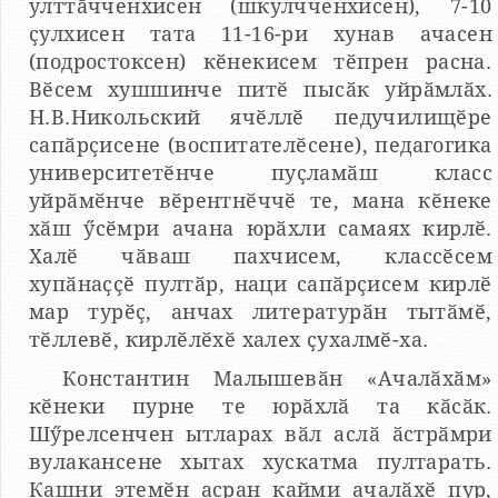
улттӑчченхисен (шкулчченхисен), 7-10
ҫулхисен тата 11-16-ри хунав ачасен
(подростоксен) кӗнекисем тӗпрен расна.
Вӗсем хушшинче питӗ пысӑк уйрӑмлӑх.
Н.В.Никольский ячӗллӗ педучилищӗре
сапӑрҫисене (воспитателӗсене), педагогика
университетӗнче пуҫламӑш класс
уйрӑмӗнче вӗрентнӗччӗ те, мана кӗнеке
хӑш ӳсӗмри ачана юрӑхли самаях кирлӗ.
Халӗ чӑваш пахчисем, классӗсем
хупӑнаҫҫӗ пултӑр, наци сапӑрҫисем кирлӗ
мар турӗҫ, анчах литературӑн тытӑмӗ,
тӗллевӗ, кирлӗлӗхӗ халех ҫухалмӗ-ха.
Константин Малышевӑн «Ачалӑхӑм»
кӗнеки пурне те юрӑхлӑ та кӑсӑк.
Шӳрелсенчен ытларах вӑл аслӑ ӑстрӑмри
вулакансене хытах хускатма пултарать.
Кашни этемӗн асран кайми ачалӑхӗ пур,