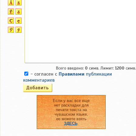
Всего введено:
0
симв. Лимит:
1200
симв.
- согласен с
Правилами
публикации
комментариев
Если у вас все еще
нет раскладки для
печати текста на
чувашском языке,
ее можете взять
ЗДЕСЬ
.