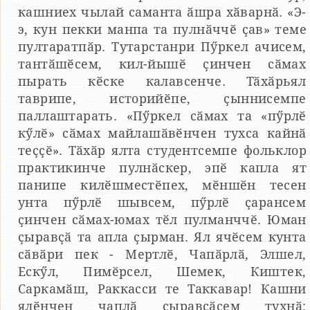
кашниех чылай саманта ӑшра хӑварнӑ. «Э-
э, кун пекки манпа та пулнӑччӗ ҫав» теме
пултаратпӑр. Тутарстанри Пӳркел ачисем,
тантӑшӗсем, кил-йышӗ ҫинчен сӑмах
пырать кӗске калавсенче. Тӑхӑрьял
таврипе, историйӗпе, ҫыннисемпе
паллаштарать. «Пӳркел сӑмах та «пӳрлӗ
кӳлӗ» сӑмах майлашӑвӗнчен тухса кайнӑ
теҫҫӗ». Тӑхӑр ялта студентсемпе фольклор
практикинче пулнӑскер, эпӗ капла ят
панипе килӗшместӗпех, мӗншӗн тесен
унта пӳрлӗ шывсем, пӳрлӗ ҫарансем
ҫинчен сӑмах-юмах тӗл пулманччӗ. Юман
ҫыравҫӑ та апла ҫырман. Ял ячӗсем кунта
сӑвӑри пек - Мертлӗ, Чапӑрлӑ, Элшел,
Ескӳл, Пимӗрсел, Шемек, Киштек,
Саркамӑш, Раккасси те Таккавар! Кашни
ялӗнчен чаплӑ ҫыравҫӑсем тухнӑ: