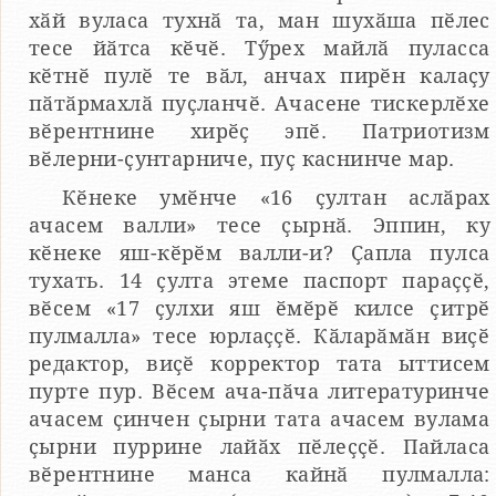
хӑй вуласа тухнӑ та, ман шухӑша пӗлес
тесе йӑтса кӗчӗ. Тӳрех майлӑ пуласса
кӗтнӗ пулӗ те вӑл, анчах пирӗн калаҫу
пӑтӑрмахлӑ пуҫланчӗ. Ачасене тискерлӗхе
вӗрентнине хирӗҫ эпӗ. Патриотизм
вӗлерни-ҫунтарниче, пуҫ каснинче мар.
Кӗнеке умӗнче «16 ҫултан аслӑрах
ачасем валли» тесе ҫырнӑ. Эппин, ку
кӗнеке яш-кӗрӗм валли-и? Ҫапла пулса
тухать. 14 ҫулта этеме паспорт параҫҫӗ,
вӗсем «17 ҫулхи яш ӗмӗрӗ килсе ҫитрӗ
пулмалла» тесе юрлаҫҫӗ. Кӑларӑмӑн виҫӗ
редактор, виҫӗ корректор тата ыттисем
пурте пур. Вӗсем ача-пӑча литературинче
ачасем ҫинчен ҫырни тата ачасем вулама
ҫырни пуррине лайӑх пӗлеҫҫӗ. Пайласа
вӗрентнине манса кайнӑ пулмалла: