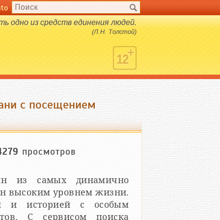
nto
ть одно из средств единения людей.
(Л.Н. Толстой)
зани с посещением
4279
просмотров
дин из самых динамично
ен высоким уровнем жизни.
ой и историей с особым
нтов. С сервисом поиска