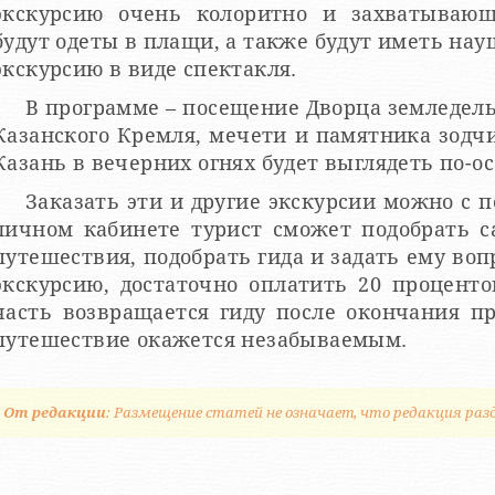
экскурсию очень колоритно и захватывающ
будут одеты в плащи, а также будут иметь на
экскурсию в виде спектакля.
В программе – посещение Дворца земледель
Казанского Кремля, мечети и памятника зодч
Казань в вечерних огнях будет выглядеть по-
Заказать эти и другие экскурсии можно с 
личном кабинете турист сможет подобрать 
путешествия, подобрать гида и задать ему во
экскурсию, достаточно оплатить 20 проценто
часть возвращается гиду после окончания п
путешествие окажется незабываемым.
От редакции
: Размещение статей не означает, что редакция раз