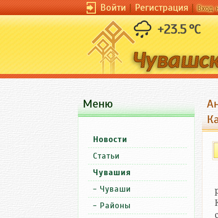
Войти
|
Регистрация
|
Вход 
+23.5 °C
Меню
А
К
Новости
Статьи
Чувашия
-
Чуваши
-
Районы