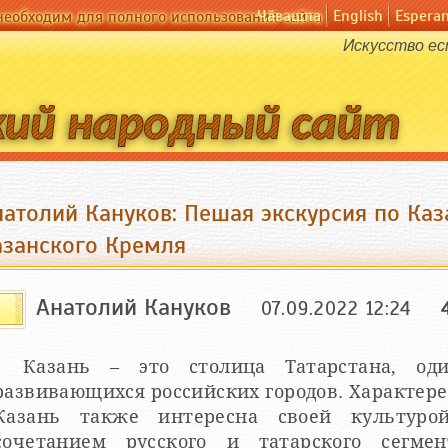
Чӑвашла
English
Espera
необходим для полного использования сайта
Искусство ес
натолий Кануков: Пешая экскурсия по Ка
азанского Кремля
Анатолий Кануков
07.09.2022 12:24
Казань – это столица Татарстана, о
развивающихся российских городов. Характер
Казань также интересна своей культур
сочетанием русского и татарского сегме