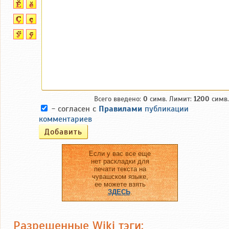
Всего введено:
0
симв. Лимит:
1200
симв.
- согласен с
Правилами
публикации
комментариев
Если у вас все еще
нет раскладки для
печати текста на
чувашском языке,
ее можете взять
ЗДЕСЬ
.
Разрешенные Wiki тэги: