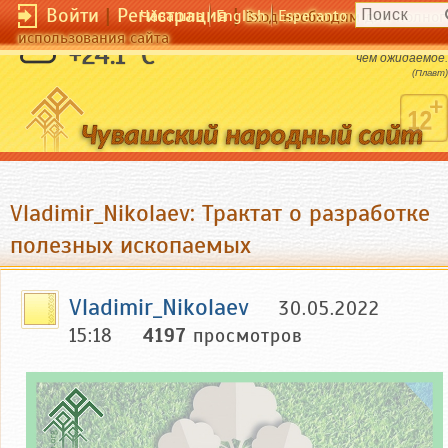
Войти
|
Регистрация
|
Чӑвашла
English
Esperanto
Вход необходим для полног
использования сайта
Неожиданное случается в жизни чаще,
+24.1 °C
чем ожидаемое.
(Плавт)
Vladimir_Nikolaev: Трактат о разработке
полезных ископаемых
Vladimir_Nikolaev
30.05.2022
15:18
4197
просмотров