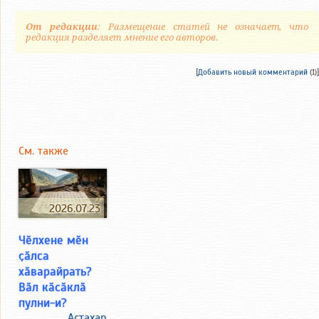
От редакции
: Размещение статей не означает, что
редакция разделяет мнение его авторов.
[
Добавить новый комментарий
(1)]
См. также
2026.07.23
Чӗлхене мӗн
ҫӑлса
хӑварайрать?
Вӑл кӑсӑклӑ
пулни-и?
Аçтахар