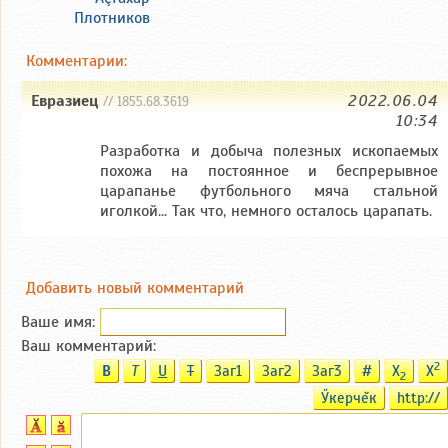
Плотников
Комментарии:
Евразиец
2022.06.04
// 1855.68.3619
10:34
Разработка и добыча полезных ископаемых
похожа на постоянное и беспрерывное
царапанье футбольного мяча стальной
иголкой... Так что, немного осталось царапать.
Добавить новый комментарий
Ваше имя:
Ваш комментарий:
2
B
T
U
T
Заг1
Заг2
Заг3
#
X
X
2
Ӳкерчĕк
http://