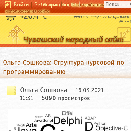
Войти
|
Регистрация
|
Чӑвашла
English
Esperanto
Вход необходим для полног
использования сайта
Истина ничуть не страдает от того,
+20.4 °C
если кто-нибудь еe не признаeт.
(Шиллер)
Ольга Сошкова: Структура курсовой по
программированию
Ольга Сошкова
16.03.2021
10:31
5090
просмотров