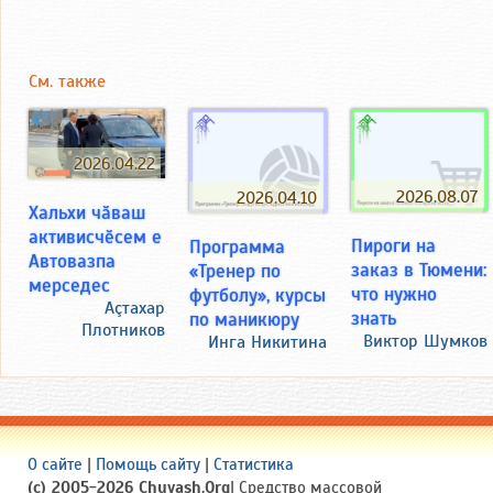
См. также
2026.04.22
2026.08.07
2026.04.10
Хальхи чӑваш
активисчӗсем е
Пироги на
Программа
Автовазпа
заказ в Тюмени:
«Тренер по
мерседес
что нужно
футболу», курсы
Аçтахар
знать
по маникюру
Плотников
Виктор Шумков
Инга Никитина
О сайте
|
Помощь сайту
|
Статистика
(c) 2005-2026 Chuvash.Org
| Средство массовой