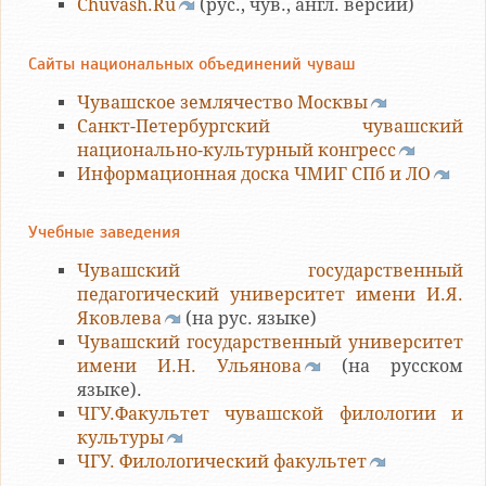
Chuvash.Ru
(рус., чув., англ. версии)
Сайты национальных объединений чуваш
Чувашское землячество Москвы
Санкт-Петербургский чувашский
национально-культурный конгресс
Информационная доска ЧМИГ СПб и ЛО
Учебные заведения
Чувашский государственный
педагогический университет имени И.Я.
Яковлева
(на рус. языке)
Чувашский государственный университет
имени И.Н. Ульянова
(на русском
языке).
ЧГУ.Факультет чувашской филологии и
культуры
ЧГУ. Филологический факультет