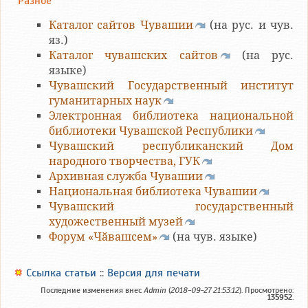
Разное
Каталог сайтов Чувашии
(на рус. и чув.
яз.)
Каталог чувашских сайтов
(на рус.
языке)
Чувашский Государственный институт
гуманитарных наук
Электронная библиотека национальной
библиотеки Чувашской Республики
Чувашский республиканский Дом
народного творчества, ГУК
Архивная служба Чувашии
Национальная библиотека Чувашии
Чувашский государственный
художественный музей
Форум «Чӑвашсем»
(на чув. языке)
Ссылка статьи
::
Версия для печати
Последние изменения внес
Admin
(
2018-09-27 21:53:12
). Просмотрено:
135952
.