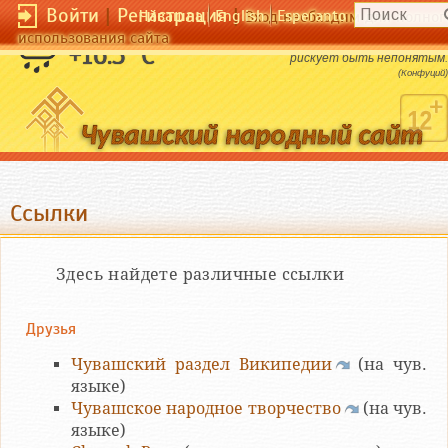
Войти
|
Регистрация
|
Чӑвашла
English
Esperanto
Вход необходим для полног
использования сайта
Блажен тот,кто ничего не знает: он не
+16.3 °C
рискует быть непонятым.
(Конфуций)
Ссылки
Здесь найдете различные ссылки
Друзья
Чувашский раздел Википедии
(на чув.
языке)
Чувашское народное творчество
(на чув.
языке)