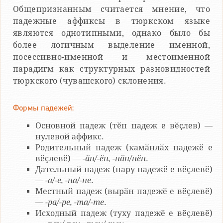
Общепризнанным считается мнение, что
падежные аффиксы в тюркском языке
являются однотипными, однако было бы
более логичным выделение именной,
посессивно-именной и местоименной
парадигм как структурных разновидностей
тюркского (чувашского) склонения.
Формы падежей:
Основной падеж (тӗп падеж е вӗҫлев) —
нулевой аффикс.
Родительный падеж (камӑнлӑх падежӗ е
вӗҫлевӗ) —
-ӑн/-ӗн, -нӑн/нӗн
.
Дательный падеж (пару падежӗ е вӗҫлевӗ)
—
-а/-е, -на/-не
.
Местный падеж (вырӑн падежӗ е вӗҫлевӗ)
—
-ра/-ре, -та/-те
.
Исходный падеж (туху падежӗ е вӗҫлевӗ)