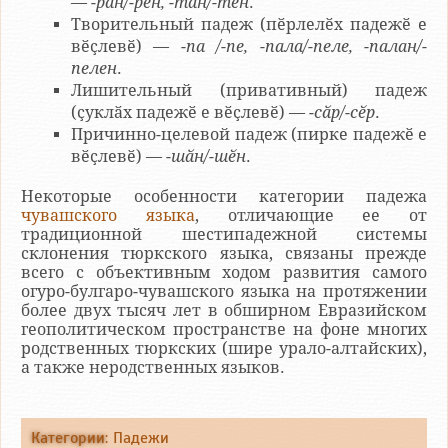
—
-ран/-рен, -тан/-тен
.
Творительный падеж (пӗрлелӗх падежӗ е
вӗҫлевӗ) —
-па /-пе, -пала/-пеле, -палан/-
пелен
.
Лишительный (привативный) падеж
(ҫуклӑх падежӗ е вӗҫлевӗ) —
-сӑр/-сӗр
.
Причинно-целевой падеж (пирке падежӗ е
вӗҫлевӗ) —
-шӑн/-шӗн
.
Некоторые особенности категории падежа
чувашского языка
, отличающие ее от
традиционной шестипадежной системы
склонения тюркского языка, связаны прежде
всего с объективным ходом развития самого
огуро-булгаро-чувашского языка на протяжении
более двух тысяч лет в обширном Евразийском
геополитическом пространстве на фоне многих
родственных тюркских (шире урало-алтайских),
а также неродственных языков.
Категории
:
Падежи