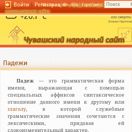
Войти
|
Регистрация
|
Чӑвашла
English
Esperanto
Вход необходим для полног
использования сайта
Первый шаг младенца есть первый шаг к
+20.7 °C
его смерти.
(Козьма Прутков)
Падежи
Падеж
— это грамматическая форма
имени, выражающая с помощью
специальных аффиксов синтаксическое
отношение данного имени к другому или
глаголу
, в которой служебные
грамматические значения сочетаются с
лексическими, придавая ей
словоизменительный характер.