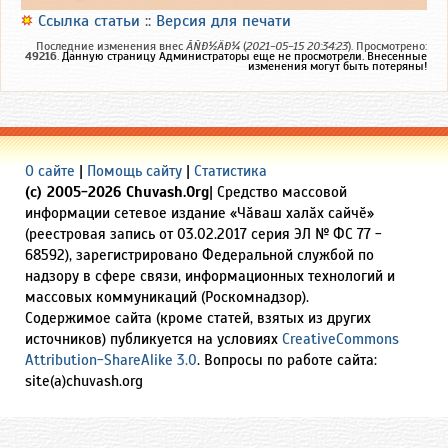
Ссылка статьи
::
Версия для печати
Последние изменения внес
ÃÑÐ½ÄÐ¼
(
2021-05-15 20:34:23
). Просмотрено:
49216
.
Данную страницу Администраторы еще не просмотрели. Внесенные
изменения могут быть потеряны!
О сайте
|
Помощь сайту
|
Статистика
(c) 2005-2026 Chuvash.Org
| Средство массовой
информации сетевое издание «Чӑваш халӑх сайчӗ»
(реестровая запись от 03.02.2017 серия ЭЛ № ФС 77 -
68592), зарегистрировано Федеральной службой по
надзору в сфере связи, информационных технологий и
массовых коммуникаций (Роскомнадзор).
Содержимое сайта (кроме статей, взятых из других
источников) публикуется на условиях
CreativeCommons
Attribution-ShareAlike 3.0
. Вопросы по работе сайта:
site(a)chuvash.org