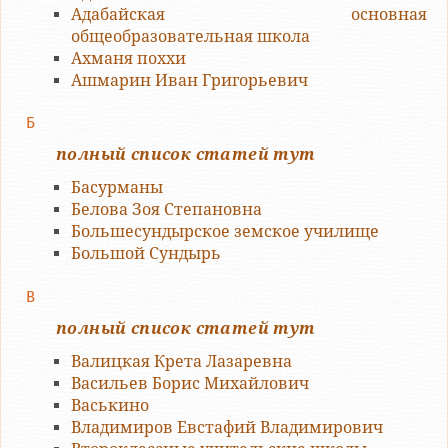
Адабайская основная
общеобразовательная школа
Ахманя поххи
Ашмарин Иван Григорьевич
Б
полный список статей тут
Басурманы
Белова Зоя Степановна
Большесундырское земское училище
Большой Сундырь
В
полный список статей тут
Валицкая Крета Лазаревна
Васильев Борис Михайлович
Васькино
Владимиров Евстафий Владимирович