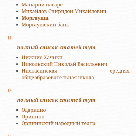
Мăнарни пасарĕ
Михайлов Спиридон Михайлович
Моргауши
Моргаушский банк
Н
полный список статей тут
Нижние Хачики
Никольский Николай Васильевич
Нискасинская средняя
общеобразовательная школа
О
полный список статей тут
Одаркино
Оринино
Орининский народный театр