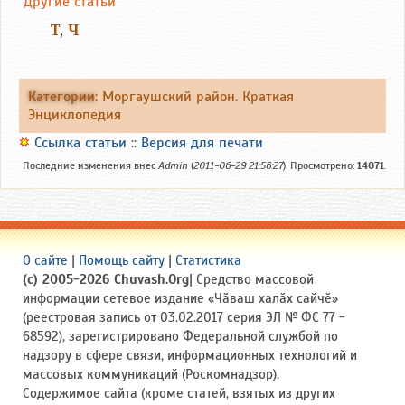
Другие статьи
Т
,
Ч
Категории
:
Моргаушский район. Краткая
Энциклопедия
Ссылка статьи
::
Версия для печати
Последние изменения внес
Admin
(
2011-06-29 21:56:27
). Просмотрено:
14071
.
О сайте
|
Помощь сайту
|
Статистика
(c) 2005-2026 Chuvash.Org
| Средство массовой
информации сетевое издание «Чӑваш халӑх сайчӗ»
(реестровая запись от 03.02.2017 серия ЭЛ № ФС 77 -
68592), зарегистрировано Федеральной службой по
надзору в сфере связи, информационных технологий и
массовых коммуникаций (Роскомнадзор).
Содержимое сайта (кроме статей, взятых из других