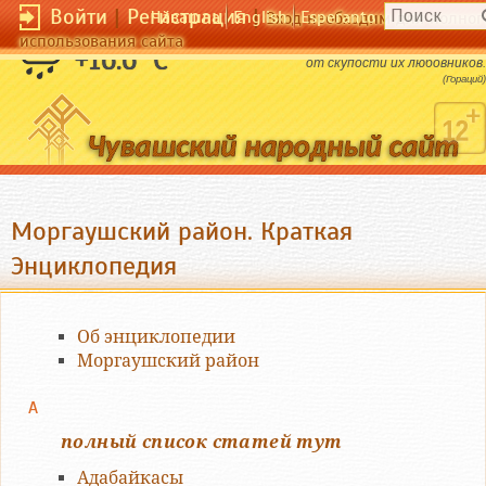
Войти
|
Регистрация
|
Чӑвашла
English
Esperanto
Вход необходим для полног
использования сайта
Добродетель женщин происходит часто
+16.6 °C
от скупости их любовников.
(Гораций)
Моргаушский район. Краткая
Энциклопедия
Об энциклопедии
Моргаушский район
А
полный список статей тут
Адабайкасы