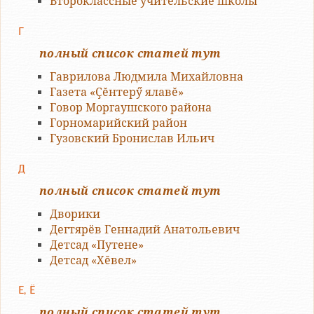
Второклассные учительские школы
Г
полный список статей тут
Гаврилова Людмила Михайловна
Газета «Çĕнтерӳ ялавĕ»
Говор Моргаушского района
Горномарийский район
Гузовский Бронислав Ильич
Д
полный список статей тут
Дворики
Дегтярёв Геннадий Анатольевич
Детсад «Путене»
Детсад «Хĕвел»
Е, Ё
полный список статей тут