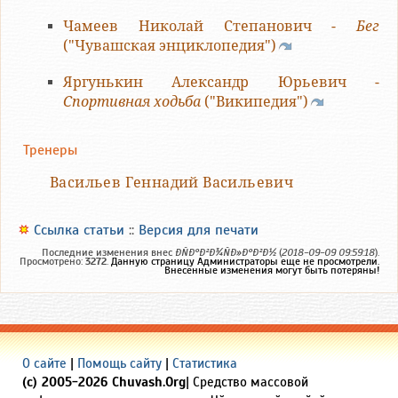
Чамеев Николай Степанович -
Бег
("Чувашская энциклопедия")
Яргунькин Александр Юрьевич -
Спортивная ходьба
("Википедия")
Тренеры
Васильев Геннадий Васильевич
Ссылка статьи
::
Версия для печати
Последние изменения внес
ÐÑÐ°Ð²Ð¾ÑÐ»Ð°Ð²Ð½
(
2018-09-09 09:59:18
).
Просмотрено:
3272
.
Данную страницу Администраторы еще не просмотрели.
Внесенные изменения могут быть потеряны!
О сайте
|
Помощь сайту
|
Статистика
(c) 2005-2026 Chuvash.Org
| Средство массовой