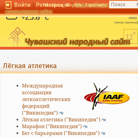
Войти
|
Регистрация
|
Чӑвашла
English
Esperanto
Вход необходим для полног
использования сайта
Вернуть детство можно только впав в
+25.8 °C
него.
(Эмиль Кроткий)
Лёгкая атлетика
Международная
ассоциация
легкоатлетических
федераций
("Википедия")
Лёгкая атлетика ("Википедия")
Марафон ("Википедия")
Бег с барьерами ("Википедия")