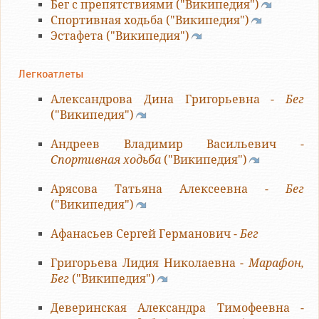
Бег с препятствиями ("Википедия")
Спортивная ходьба ("Википедия")
Эстафета ("Википедия")
Легкоатлеты
Александрова Дина Григорьевна -
Бег
("Википедия")
Андреев Владимир Васильевич -
Спортивная ходьба
("Википедия")
Арясова Татьяна Алексеевна -
Бег
("Википедия")
Афанасьев Сергей Германович -
Бег
Григорьева Лидия Николаевна -
Марафон,
Бег
("Википедия")
Деверинская Александра Тимофеевна -