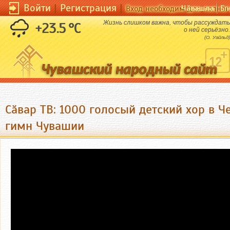
Войти
|
Регистрация
|
Чӑвашла
En
Вход необходим для полног
Жизнь слишком важна, чтобы рассуждать
+23.5 °C
о ней серьёзно.
(О. Уайльд)
Сӑвар ТВ: 1000 голосый детский хор в Ч
гимн Чувашии