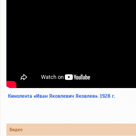
Кинолента «Иван Яковлевич Яковлев». 1928 г.
Видео