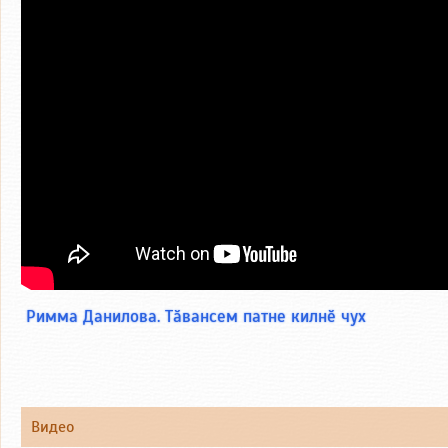
Римма Данилова. Тӑвансем патне килнӗ чух
Видео