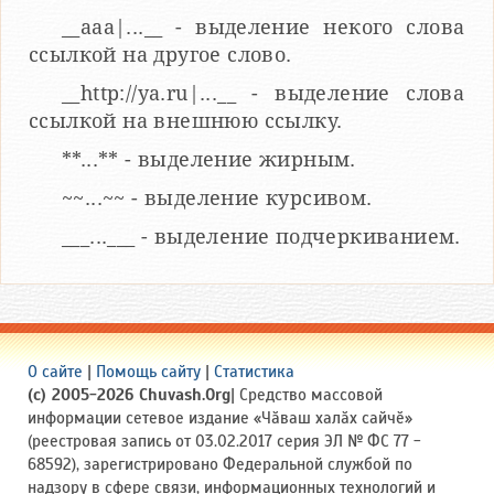
__aaa|...__ - выделение некого слова
ссылкой на другое слово.
__http://ya.ru|...__ - выделение слова
ссылкой на внешнюю ссылку.
**...** - выделение жирным.
~~...~~ - выделение курсивом.
___...___ - выделение подчеркиванием.
О сайте
|
Помощь сайту
|
Статистика
(c) 2005-2026 Chuvash.Org
| Средство массовой
информации сетевое издание «Чӑваш халӑх сайчӗ»
(реестровая запись от 03.02.2017 серия ЭЛ № ФС 77 -
68592), зарегистрировано Федеральной службой по
надзору в сфере связи, информационных технологий и