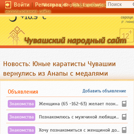
Войти
|
Регистрация
|
Чӑвашла
English
Esperanto
Вход необходим для полног
использования сайта
Что такое любовь? Это - зубная боль в
+16.9 °C
сердце.
(Г. Гейне)
Новость: Юные каратисты Чувашии
вернулись из Анапы с медалями
Объявления
Добавить объявление
Знакомства
Женщина (65 -162-63) желает познакомиться с одиноким, добродушным, без вредных ...
Знакомства
Познакомлюсь с мужчиной любящим танцевать и петь на родном чувашском языке
Знакомства
Хочу познакомиться с женщиной до 55 лет чувашской или русской национальности дл...