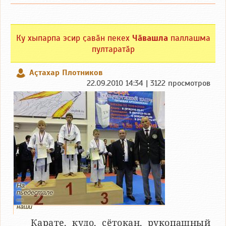
Ку хыпарпа эсир ҫавӑн пекех
Чӑвашла
паллашма
пултаратӑр
Аçтахар Плотников
22.09.2010 14:34 | 3122 просмотров
На
пьедестале
—
наши
Карате, кудо, сётокан, рукопашный