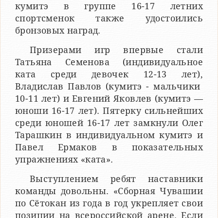
кумитэ в группе 16-17 летних
спортсменок также удостоились
бронзовых наград.
Призерами игр впервые стали
Татьяна Семенова (индивидуальное
ката среди девочек 12-13 лет),
Владислав Павлов (кумитэ - мальчики
10-11 лет) и Евгений Яковлев (кумитэ —
юноши 16-17 лет). Пятерку сильнейших
среди юношей 16-17 лет замкнули Олег
Тарашкин в индивидуальном кумитэ и
Павел Ермаков в показательных
упражнениях «ката».
Выступлением ребят наставники
команды довольны. «Сборная Чувашии
по Сётокан из года в год укрепляет свои
позиции на всероссийской арене. Если