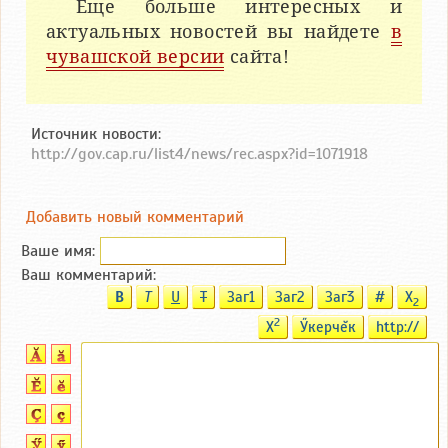
Еще больше интересных и
актуальных новостей вы найдете
в
чувашской версии
сайта!
Источник новости:
http://gov.cap.ru/list4/news/rec.aspx?id=1071918
Добавить новый комментарий
Ваше имя:
Ваш комментарий:
B
T
U
T
Заг1
Заг2
Заг3
#
X
2
2
X
Ӳкерчĕк
http://