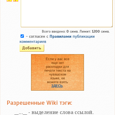
Всего введено:
0
симв. Лимит:
1200
симв.
- согласен с
Правилами
публикации
комментариев
Если у вас все
еще нет
раскладки для
печати текста на
чувашском
языке, ее
можете взять
ЗДЕСЬ
.
Разрешенные Wiki тэги:
__...__ - выделение слова ссылой.