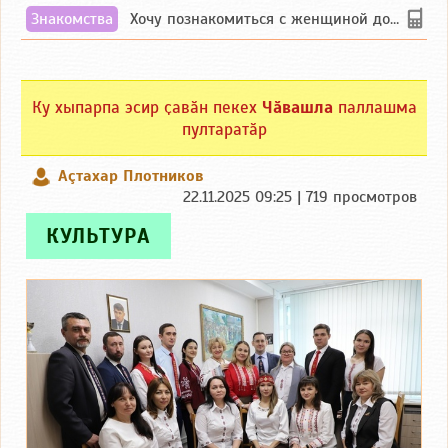
Знакомства
Хочу познакомиться с женщиной до 55 лет чувашской или русской национальности дл...
Ку хыпарпа эсир ҫавӑн пекех
Чӑвашла
паллашма
пултаратӑр
Аçтахар Плотников
22.11.2025 09:25 | 719 просмотров
КУЛЬТУРА