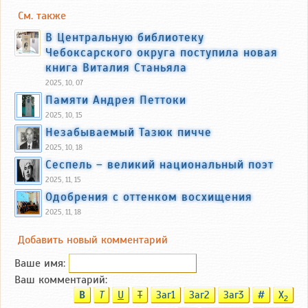
См. также
В Центральную библиотеку
Чебоксарского округа поступила новая
книга Виталия Станьяла
2025, 10, 07
Памяти Андрея Петтоки
2025, 10, 15
Незабываемый Тазюк пичче
2025, 10, 18
Сеспель – великий национальный поэт
2025, 11, 15
Одобрения с оттенком восхищения
2025, 11, 18
Добавить новый комментарий
Ваше имя:
Ваш комментарий:
B
T
U
T
Заг1
Заг2
Заг3
#
X
2