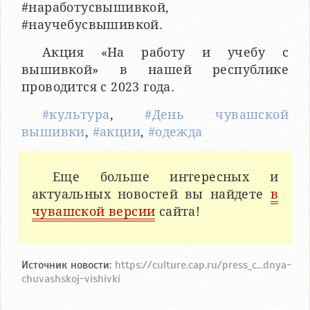
#наработусвышивкой,
#научебусвышивкой.
Акция «На работу и учебу с
вышивкой» в нашей республике
проводится с 2023 года.
#культура
,
#День чувашской
вышивки
,
#акции
,
#одежда
Еще больше интересных и
актуальных новостей вы найдете
в
чувашской версии
сайта!
Источник новости:
https://culture.cap.ru/press_c...dnya-
chuvashskoj-vishivki