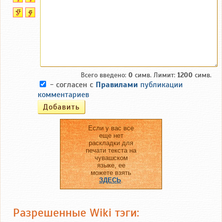
Всего введено:
0
симв. Лимит:
1200
симв.
- согласен с
Правилами
публикации
комментариев
Если у вас все
еще нет
раскладки для
печати текста на
чувашском
языке, ее
можете взять
ЗДЕСЬ
.
Разрешенные Wiki тэги: