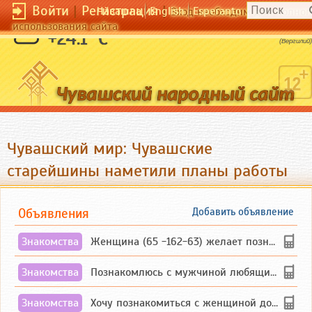
Войти
|
Регистрация
|
Чӑвашла
English
Esperanto
Вход необходим для полног
использования сайта
Выбирая богов, мы выбираем свою судьбу.
+24.1 °C
(Вергилий)
Чувашский мир: Чувашские
старейшины наметили планы работы
Объявления
Добавить объявление
Знакомства
Женщина (65 -162-63) желает познакомиться с одиноким, добродушным, без вредных ...
Знакомства
Познакомлюсь с мужчиной любящим танцевать и петь на родном чувашском языке
Знакомства
Хочу познакомиться с женщиной до 55 лет чувашской или русской национальности дл...