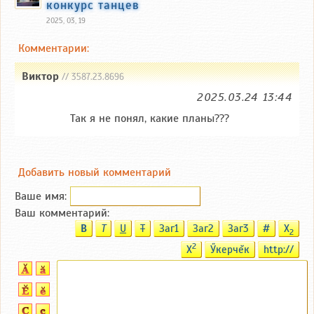
конкурс танцев
2025, 03, 19
Комментарии:
Виктор
// 3587.23.8696
2025.03.24 13:44
Так я не понял, какие планы???
Добавить новый комментарий
Ваше имя:
Ваш комментарий:
B
T
U
T
Заг1
Заг2
Заг3
#
X
2
2
X
Ӳкерчĕк
http://