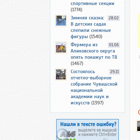
спортивные секции
(1774)
Зимняя сказка:
28.02
В детских садах
слепили снежные
фигуры
(1540)
Фермера из
01.06
Аликовского округа
опять покажут по ТВ
(1467)
Состоялось
29.11
отчетно-выборное
собрание Чувашской
национальной
академии наук и
искусств
(1397)