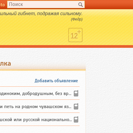
nto
ильный гибнет, подражая сильному.
(Федр)
ёлка
Добавить объявление
ким, добродушным, без вредных ...
петь на родном чувашском языке
 или русской национальности дл...