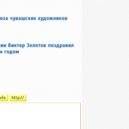
оюза чувашских художников
мии Виктор Золотов поздравил
м годом
чĕк
http://