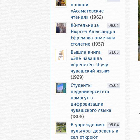
прошли
«Асаматовские
чтения»
(1962)
Жительница
08.03
Нюргеч Александра
Ефремова отметила
столетие
(1937)
Вышла книга
21.05
«Эпӗ чӑвашла
вӗренетӗп. Я учу
чувашский язык»
(1929)
Студенты
25.03
педуниверситета
помогут в
цифровизации
чувашского языка
(1808)
В учреждениях
09.04
культуры деревень и
сел откроют