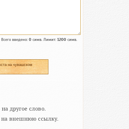
Всего введено:
0
симв. Лимит:
1200
симв.
кста на чувашском
.
 на другое слово.
кой на внешнюю ссылку.