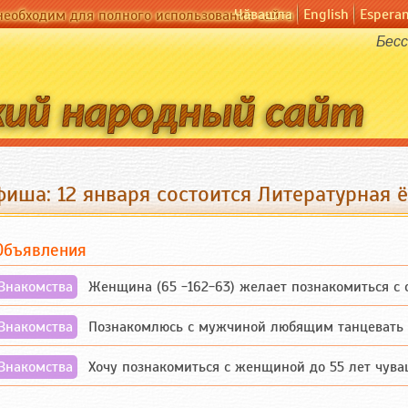
Чӑвашла
English
Espera
необходим для полного использования сайта
Бесс
фиша: 12 января состоится Литературная 
Объявления
Знакомства
Женщина (65 -162-63) желает познакомиться с одино
Знакомства
Познакомлюсь с мужчиной любящим танцевать и 
Знакомства
Хочу познакомиться с женщиной до 55 лет чувашской