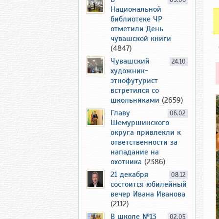
09.06
Национальной
библиотеке ЧР
отметили День
чувашской книги
(4847)
Чувашский
24.10
художник-
этнофутурист
встретился со
школьниками
(2659)
Главу
06.02
Шемуршинского
округа привлекли к
ответственности за
нападание на
охотника
(2386)
21 декабря
08.12
состоится юбилейный
вечер Ивана Иванова
(2112)
В школе №13
02.05