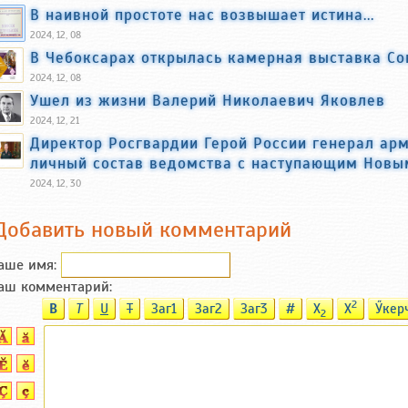
В наивной простоте нас возвышает истина...
2024, 12, 08
В Чебоксарах открылась камерная выставка С
2024, 12, 08
Ушел из жизни Валерий Николаевич Яковлев
2024, 12, 21
Директор Росгвардии Герой России генерал ар
личный состав ведомства с наступающим Новы
2024, 12, 30
Добавить новый комментарий
аше имя:
аш комментарий:
2
B
T
U
T
Заг1
Заг2
Заг3
#
X
X
Ӳкер
2