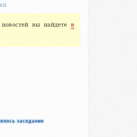
ки
 новостей вы найдете
в
оялось заседание