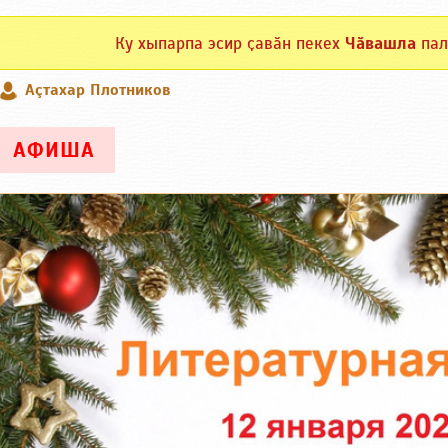
Ку хыпарпа эсир ҫавӑн пекех
Чӑвашла
пал
Аçтахар Плотников
АФИША