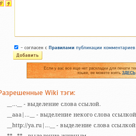
- согласен с
Правилами
публикации комментариев
Если у вас все еще нет раскладки для печати те
языке, ее можете взять
ЗДЕСЬ
Разрешенные Wiki тэги:
__...__ - выделение слова ссылой.
__aaa|...__ - выделение некого слова ссылкой
__http://ya.ru|...__ - выделение слова ссыл
**...** - выделение жирным.