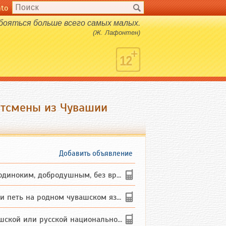
nto
 бояться больше всего самых малых.
(Ж. Лафонтен)
ортсмены из Чувашии
Добавить объявление
ким, добродушным, без вредных ...
петь на родном чувашском языке
 или русской национальности дл...