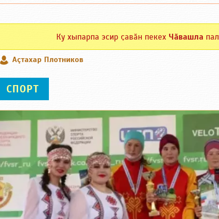
Ку хыпарпа эсир ҫавӑн пекех
Чӑвашла
пал
Аçтахар Плотников
СПОРТ