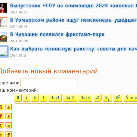
Выпусткник ЧГПУ на олимпиаде 2024 завоевал 
2024, 08, 12
В Урмарском районе ищут пенсионера, ушедшег
2024, 08, 16
В Чувашии появился фристайл-парк
2024, 08, 20
Как выбрать теннисную ракетку: советы для н
2024, 10, 18
Добавить новый комментарий
аше имя:
аш комментарий:
2
B
T
U
T
Заг1
Заг2
Заг3
#
X
X
Ӳкер
2