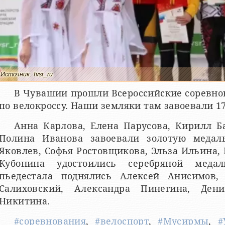
Источник: fvsr_ru
В Чувашии прошли Всероссийские соревнов
по велокроссу. Наши земляки там завоевали 1
Анна Карлова, Елена Парусова, Кирилл Б
Полина Иванова завоевали золотую медал
Яковлев, Софья Ростовщикова, Эльза Ильина,
Кубонина удостоились серебряной меда
пьедестала поднялись Алексей Анисимов,
Салиховский, Александра Пинегина, Де
Никитина.
#соревнования
,
#велоспорт
,
#Мусирмы
,
#