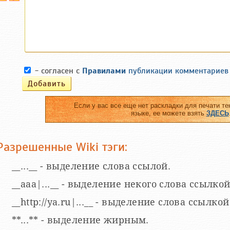
- согласен с
Правилами
публикации комментариев
Если у вас все еще нет раскладки для печати те
языке, ее можете взять
ЗДЕСЬ
Разрешенные Wiki тэги:
__...__ - выделение слова ссылой.
__aaa|...__ - выделение некого слова ссылкой
__http://ya.ru|...__ - выделение слова ссыл
**...** - выделение жирным.