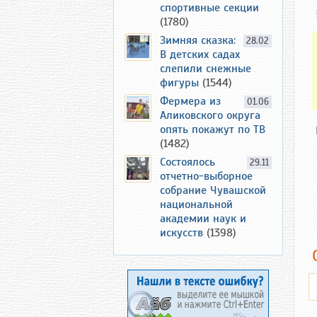
спортивные секции
(1780)
Зимняя сказка:
28.02
В детских садах
слепили снежные
фигуры
(1544)
Фермера из
01.06
Аликовского округа
опять покажут по ТВ
(1482)
Состоялось
29.11
отчетно-выборное
собрание Чувашской
национальной
академии наук и
искусств
(1398)