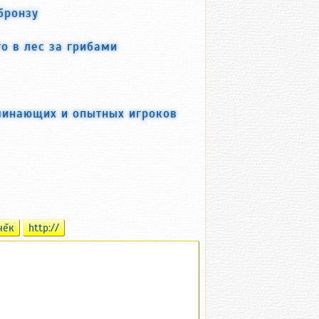
бронзу
о в лес за грибами
ачинающих и опытных игроков
чĕк
http://