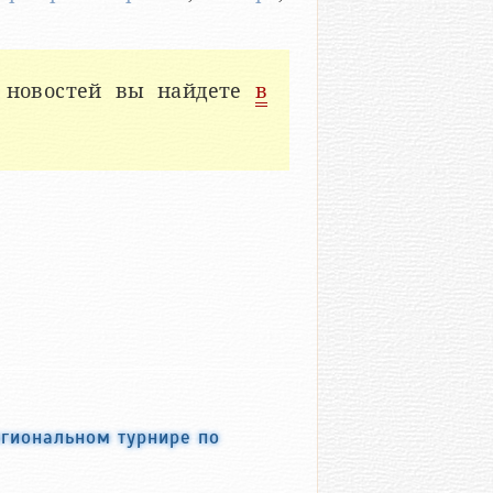
 новостей вы найдете
в
гиональном турнире по