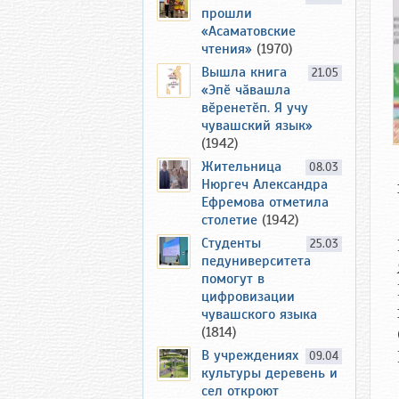
прошли
«Асаматовские
чтения»
(1970)
Вышла книга
21.05
«Эпӗ чӑвашла
вӗренетӗп. Я учу
чувашский язык»
(1942)
Жительница
08.03
Нюргеч Александра
Ефремова отметила
столетие
(1942)
Студенты
25.03
педуниверситета
помогут в
цифровизации
чувашского языка
(1814)
В учреждениях
09.04
культуры деревень и
сел откроют