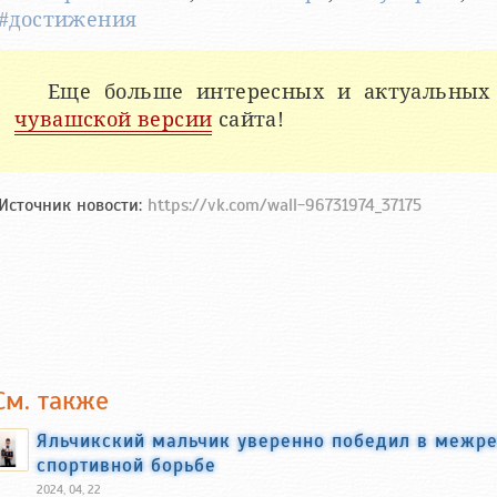
#достижения
Еще больше интересных и актуальных
чувашской версии
сайта!
Источник новости:
https://vk.com/wall-96731974_37175
См. также
Яльчикский мальчик уверенно победил в межре
спортивной борьбе
2024, 04, 22