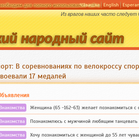
Чӑвашла
English
Espera
необходим для полного использования сайта
Из врагов наших часто следует
порт: В соревнованиях по велокроссу сп
авоевали 17 медалей
Объявления
Знакомства
Женщина (65 -162-63) желает познакомиться с одино
Знакомства
Познакомлюсь с мужчиной любящим танцевать и 
Знакомства
Хочу познакомиться с женщиной до 55 лет чувашской