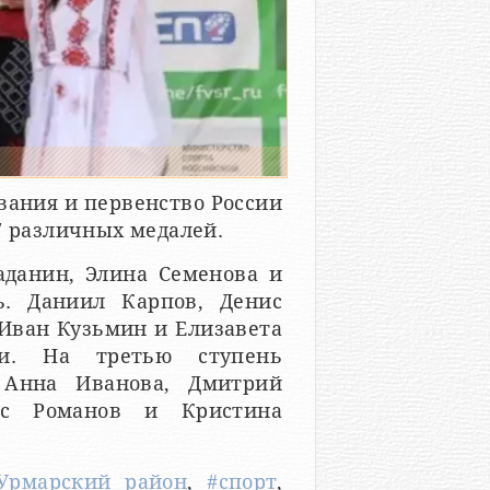
ания и первенство России
7 различных медалей.
аданин, Элина Семенова и
ь. Даниил Карпов, Денис
 Иван Кузьмин и Елизавета
ли. На третью ступень
 Анна Иванова, Дмитрий
нис Романов и Кристина
Урмарский район
,
#спорт
,