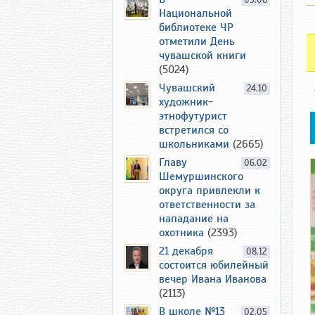
09.06
Национальной
библиотеке ЧР
отметили День
чувашской книги
(5024)
Чувашский
24.10
художник-
этнофутурист
встретился со
школьниками
(2665)
Главу
06.02
Шемуршинского
округа привлекли к
ответственности за
нападание на
охотника
(2393)
21 декабря
08.12
состоится юбилейный
вечер Ивана Иванова
(2113)
В школе №13
02.05