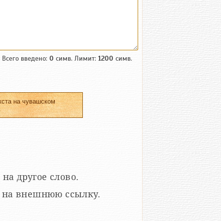
Всего введено:
0
симв. Лимит:
1200
симв.
кста на чувашском
.
 на другое слово.
кой на внешнюю ссылку.