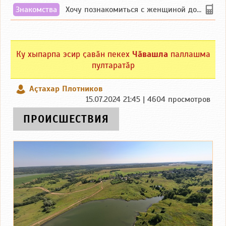
Знакомства
Хочу познакомиться с женщиной до 55 лет чувашской или русской национальности дл...
Ку хыпарпа эсир ҫавӑн пекех
Чӑвашла
паллашма
пултаратӑр
Аçтахар Плотников
15.07.2024 21:45 | 4604 просмотров
ПРОИСШЕСТВИЯ