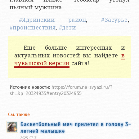
пьяный мужчина.
#Ядринский район
,
#Засурье
,
#происшествия
,
#дети
Еще больше интересных и
актуальных новостей вы найдете
в
чувашской версии
сайта!
Источник новости:
https://forum.na-svyazi.ru/?
sh...&p=20324935#entry20324935
См. также
Баскетбольный мяч прилетел в голову 3-
летней малышке
2023, 07, 31