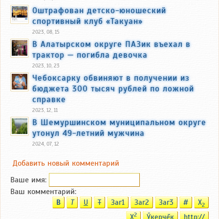
Оштрафован детско-юношеский
спортивный клуб «Такуан»
2023, 08, 15
В Алатырском округе ПАЗик въехал в
трактор — погибла девочка
2023, 10, 23
Чебоксарку обвиняют в получении из
бюджета 300 тысяч рублей по ложной
справке
2023, 12, 11
В Шемуршинском муниципальном округе
утонул 49-летний мужчина
2024, 07, 12
Добавить новый комментарий
Ваше имя:
Ваш комментарий:
B
T
U
T
Заг1
Заг2
Заг3
#
X
2
2
X
Ӳкерчĕк
http://