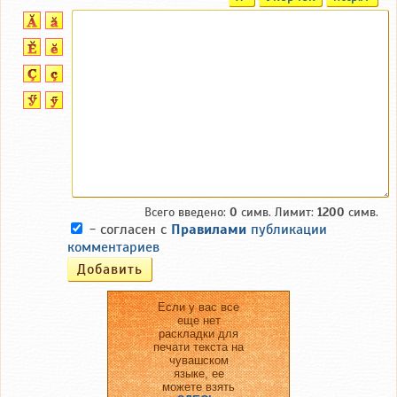
Всего введено:
0
симв. Лимит:
1200
симв.
- согласен с
Правилами
публикации
комментариев
Если у вас все
еще нет
раскладки для
печати текста на
чувашском
языке, ее
можете взять