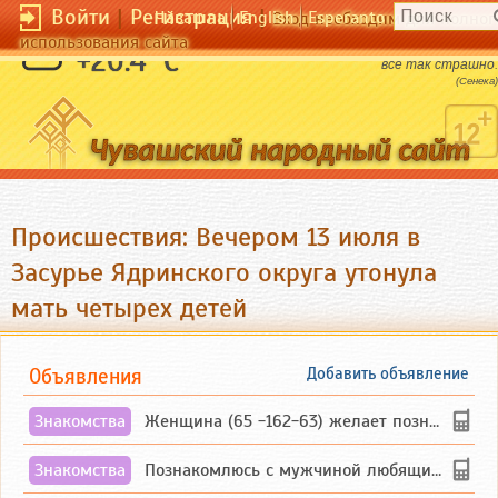
Войти
|
Регистрация
|
Чӑвашла
English
Esperanto
Вход необходим для полног
использования сайта
Сделай первый шаг и ты поймешь, что не
+20.4 °C
все так страшно.
(Сенека)
Происшествия: Вечером 13 июля в
Засурье Ядринского округа утонула
мать четырех детей
Объявления
Добавить объявление
Знакомства
Женщина (65 -162-63) желает познакомиться с одиноким, добродушным, без вредных ...
Знакомства
Познакомлюсь с мужчиной любящим танцевать и петь на родном чувашском языке