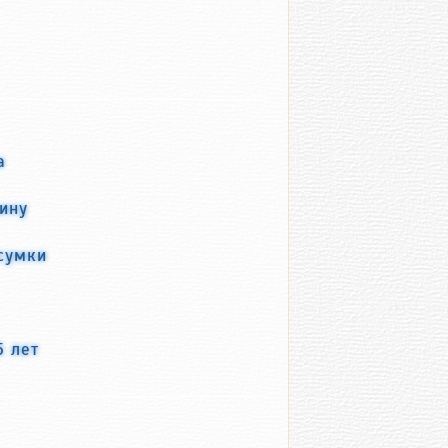
а
ину
сумки
5 лет