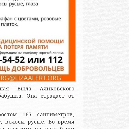
шая Выла Аликовского
бабушка. Она страдает от
остом 165 сантиметров,
е, волосы русые. Во время
н с цветами, на ногах были