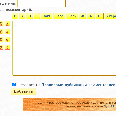
аше имя:
аш комментарий:
2
B
T
U
T
Заг1
Заг2
Заг3
#
X
X
Ӳкер
2
- согласен с
Правилами
публикации комментариев
Если у вас все еще нет раскладки для печати те
языке, ее можете взять
ЗДЕСЬ