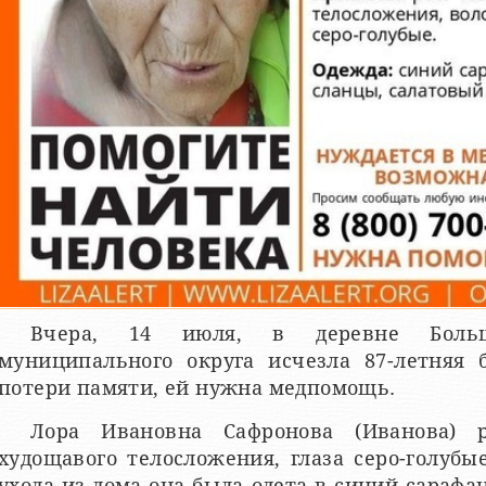
Вчера, 14 июля, в деревне Боль
муниципального округа исчезла 87-летняя 
потери памяти, ей нужна медпомощь.
Лора Ивановна Сафронова (Иванова) р
худощавого телосложения, глаза серо-голубы
ухода из дома она была одета в синий сарафа