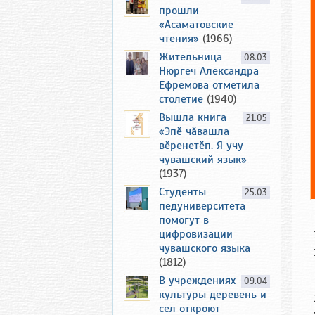
прошли
«Асаматовские
чтения»
(1966)
Жительница
08.03
Нюргеч Александра
Ефремова отметила
столетие
(1940)
Вышла книга
21.05
«Эпӗ чӑвашла
вӗренетӗп. Я учу
чувашский язык»
(1937)
Студенты
25.03
педуниверситета
помогут в
цифровизации
чувашского языка
(1812)
В учреждениях
09.04
культуры деревень и
сел откроют