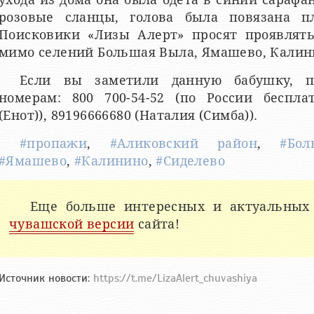
розовые сланцы, голова была повязана пл
Поисковики «Лизы Алерт» просят проявлять
мимо селений Большая Выла, Ямашево, Калини
Если вы заметили данную бабушку, п
номерам: 800 700-54-52 (по России бесплат
(Енот)), 89196666680 (Наталия (Симба)).
#пропажи
,
#Аликовский район
,
#Бо
#Ямашево
,
#Калинино
,
#Сиделево
Еще больше интересных и актуальных
чувашской версии
сайта!
Источник новости:
https://t.me/LizaAlert_chuvashiya