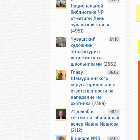
09.06
Национальной
библиотеке ЧР
отметили День
чувашской книги
(4951)
Чувашский
24.10
художник-
этнофутурист
встретился со
школьниками
(2661)
Главу
06.02
Шемуршинского
округа привлекли к
ответственности за
нападание на
охотника
(2389)
21 декабря
08.12
состоится юбилейный
вечер Ивана Иванова
(2112)
В школе №13
02.05