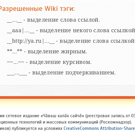
Разрешенные Wiki тэги:
__...__ - выделение слова ссылой.
__aaa|...__ - выделение некого слова ссылкой
__http://ya.ru|...__ - выделение слова ссыл
**...** - выделение жирным.
~~...~~ - выделение курсивом.
___...___ - выделение подчеркиванием.
и сетевое издание «Чӑваш халӑх сайчӗ» (реестровая запись от 03
ационных технологий и массовых коммуникаций (Роскомнадзор).
ников) публикуется на условиях
CreativeCommons Attribution-Share