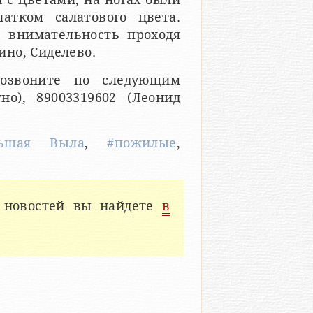
атком салатового цвета.
 внимательность проходя
но, Сиделево.
озвоните по следующим
но), 89003319602 (Леонид
льшая Выла
,
#пожилые
,
 новостей вы найдете
в