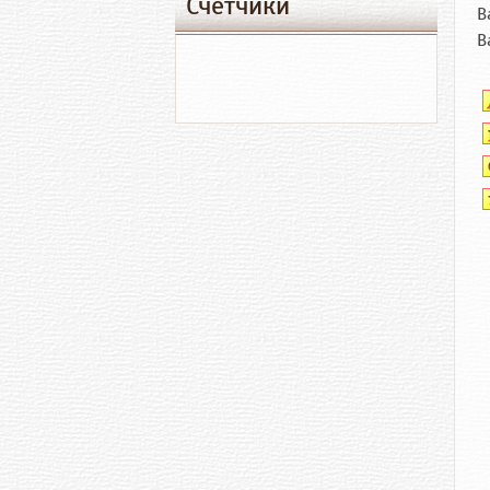
Счетчики
В
В