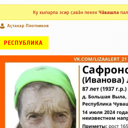
Ку хыпарпа эсир ҫавӑн пекех
Чӑвашла
пал
Аçтахар Плотников
РЕСПУБЛИКА