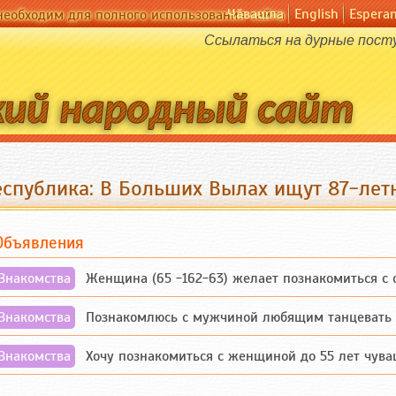
Чӑвашла
English
Espera
необходим для полного использования сайта
Ссылаться на дурные посту
еспублика: В Больших Вылах ищут 87-ле
Объявления
Знакомства
Женщина (65 -162-63) желает познакомиться с одино
Знакомства
Познакомлюсь с мужчиной любящим танцевать и 
Знакомства
Хочу познакомиться с женщиной до 55 лет чувашской