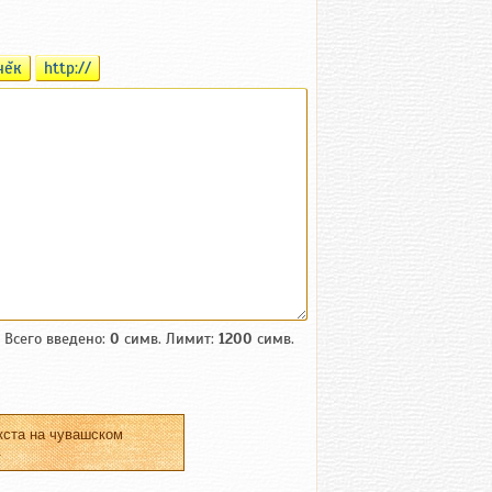
чĕк
http://
Всего введено:
0
симв. Лимит:
1200
симв.
кста на чувашском
.