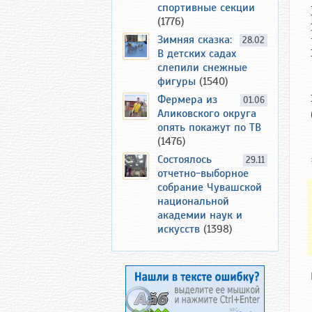
спортивные секции
(1776)
Зимняя сказка:
28.02
В детских садах
слепили снежные
фигуры
(1540)
Фермера из
01.06
Аликовского округа
опять покажут по ТВ
(1476)
Состоялось
29.11
отчетно-выборное
собрание Чувашской
национальной
академии наук и
искусств
(1398)