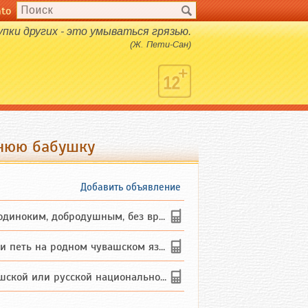
nto
пки других - это умываться грязью.
(Ж. Пети-Сан)
тнюю бабушку
Добавить объявление
ким, добродушным, без вредных ...
петь на родном чувашском языке
 или русской национальности дл...