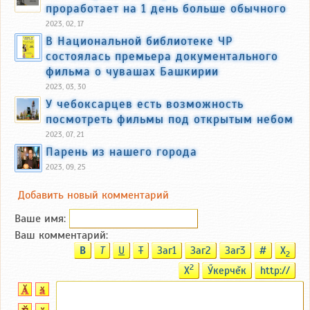
проработает на 1 день больше обычного
2023, 02, 17
В Национальной библиотеке ЧР
состоялась премьера документального
фильма о чувашах Башкирии
2023, 03, 30
У чебоксарцев есть возможность
посмотреть фильмы под открытым небом
2023, 07, 21
Парень из нашего города
2023, 09, 25
Добавить новый комментарий
Ваше имя:
Ваш комментарий:
B
T
U
T
Заг1
Заг2
Заг3
#
X
2
2
X
Ӳкерчĕк
http://