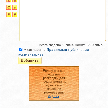
Всего введено:
0
симв. Лимит:
1200
симв.
- согласен с
Правилами
публикации
комментариев
Если у вас все
еще нет
раскладки для
печати текста на
чувашском
языке, ее
можете взять
ЗДЕСЬ
.