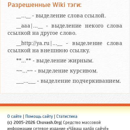
Разрешенные Wiki тэги:
__...__ - выделение слова ссылой.
__aaa|...__ - выделение некого слова
ссылкой на другое слово.
__http://ya.ru|...__ - выделение слова
ссылкой на внешнюю ссылку.
**...** - выделение жирным.
~~...~~ - выделение курсивом.
___...___ - выделение подчеркиванием.
О сайте
|
Помощь сайту
|
Статистика
(c) 2005-2026 Chuvash.Org
| Средство массовой
информации сетевое издание «Чӑваш халӑх сайчӗ»