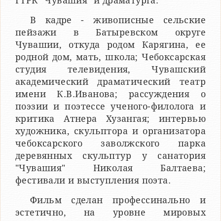
ГТРК "Чувашия" и драматурга.
​В кадре - живописные сельские
пейзажи в Батыревском округе
Чувашии, откуда родом Карягина, ее
родной дом, мать, школа; Чебоксарская
студия телевидения, Чувашский
академический драматический театр
имени К.В.Иванова; рассуждения о
поэзии и поэтессе ученого-филолога и
критика Атнера Хузангая; интервью
художника, скульптора и организатора
чебоксарского заволжского парка
деревянных скульптур у санатория
"Чувашия" Николая Балтаева;​
фестивали и выступления поэта.
​Фильм сделан профессинально и
эстетично, на уровне мировых