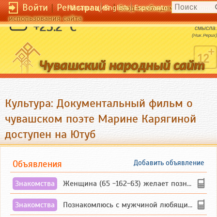
Войти
|
Регистрация
|
Чӑвашла
English
Esperanto
Вход необходим для полног
использования сайта
Неведомые нам слова, все они полны
+25.2 °C
смысла.
(Ник.Рерих)
Культура: Документальный фильм о
чувашском поэте Марине Карягиной
доступен на Ютуб
Объявления
Добавить объявление
Знакомства
Женщина (65 -162-63) желает познакомиться с одиноким, добродушным, без вредных ...
Знакомства
Познакомлюсь с мужчиной любящим танцевать и петь на родном чувашском языке