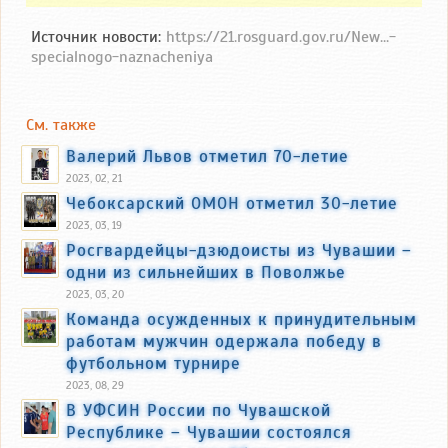
Источник новости:
https://21.rosguard.gov.ru/New...-
specialnogo-naznacheniya
См. также
Валерий Львов отметил 70-летие
2023, 02, 21
Чебоксарский ОМОН отметил 30-летие
2023, 03, 19
Росгвардейцы-дзюдоисты из Чувашии –
одни из сильнейших в Поволжье
2023, 03, 20
Команда осужденных к принудительным
работам мужчин одержала победу в
футбольном турнире
2023, 08, 29
В УФСИН России по Чувашской
Республике – Чувашии состоялся