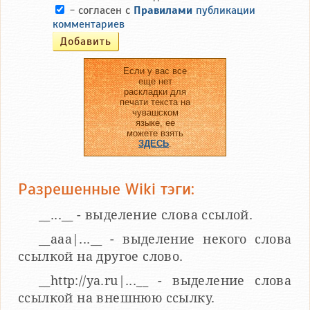
- согласен с
Правилами
публикации
комментариев
Если у вас все
еще нет
раскладки для
печати текста на
чувашском
языке, ее
можете взять
ЗДЕСЬ
.
Разрешенные Wiki тэги:
__...__ - выделение слова ссылой.
__aaa|...__ - выделение некого слова
ссылкой на другое слово.
__http://ya.ru|...__ - выделение слова
ссылкой на внешнюю ссылку.